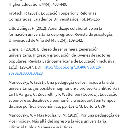
Higher Education, 44(4), 433-449.
Krotsch, P. (2001). Educación Superior y Reformas
Comparadas. Cuadernos Universitarios, (6),149-156
Lillo Zúñiga, F. (2012). Aprendizaje colaborativo en la
formación universitaria de pregrado. Revista de psicología.
Universidad de Viña del Mar, 2(4), 109-142.
Linne, J. (2018). El deseo de ser primera generación
universitaria. Ingreso y graduación de jóvenes de sectores
populares. Revista Latinoamericana de Educación Inclusiva,
12(1), 129-147. DOI:
http://dx.doi.org/10.4067/S0718-
73782018000100129
Mancovsky, V. (2021). Una pedagogía de los inicios a la vida
universitaria: ¿es posible imaginar un/a profesor/a anfitrión/a?
En H. Vargas, C. Zucarelli. y F. Waltenber (Coords.), Educação
superior e os desafios da permanência estudantil em tempos
de crise política e económica, pp. 157-173. Editora CVR.
Mancovsky, V. y Mas Rocha, S. M. (2019). Por una pedagogía de
«los inicios». Más allá del ingreso a la vida universitaria.
Editorial Biblos. Saberes y prácticas.