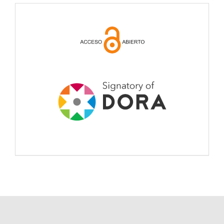
open
acces