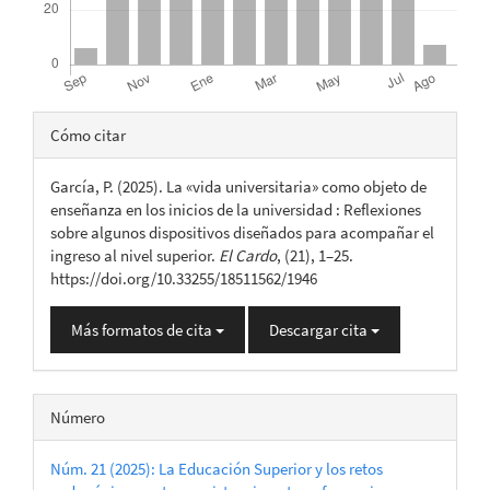
Detalles
Cómo citar
del
García, P. (2025). La «vida universitaria» como objeto de
artículo
enseñanza en los inicios de la universidad : Reflexiones
sobre algunos dispositivos diseñados para acompañar el
ingreso al nivel superior.
El Cardo
, (21), 1–25.
https://doi.org/10.33255/18511562/1946
Más formatos de cita
Descargar cita
Número
Núm. 21 (2025): La Educación Superior y los retos