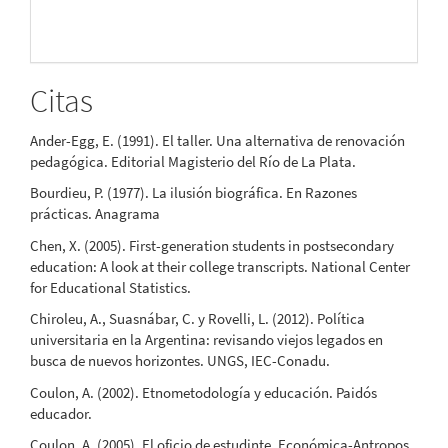
Citas
Ander-Egg, E. (1991). El taller. Una alternativa de renovación
pedagógica. Editorial Magisterio del Río de La Plata.
Bourdieu, P. (1977). La ilusión biográfica. En Razones
prácticas. Anagrama
Chen, X. (2005). First-generation students in postsecondary
education: A look at their college transcripts. National Center
for Educational Statistics.
Chiroleu, A., Suasnábar, C. y Rovelli, L. (2012). Política
universitaria en la Argentina: revisando viejos legados en
busca de nuevos horizontes. UNGS, IEC-Conadu.
Coulon, A. (2002). Etnometodología y educación. Paidós
educador.
Coulon, A. (2005). El oficio de estudinte. Económica-Antropos.