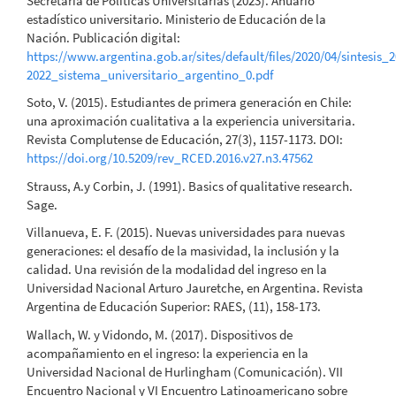
Secretaría de Políticas Universitarias (2023). Anuario
estadístico universitario. Ministerio de Educación de la
Nación. Publicación digital:
https://www.argentina.gob.ar/sites/default/files/2020/04/sintesis_
2022_sistema_universitario_argentino_0.pdf
Soto, V. (2015). Estudiantes de primera generación en Chile:
una aproximación cualitativa a la experiencia universitaria.
Revista Complutense de Educación, 27(3), 1157-1173. DOI:
https://doi.org/10.5209/rev_RCED.2016.v27.n3.47562
Strauss, A.y Corbin, J. (1991). Basics of qualitative research.
Sage.
Villanueva, E. F. (2015). Nuevas universidades para nuevas
generaciones: el desafío de la masividad, la inclusión y la
calidad. Una revisión de la modalidad del ingreso en la
Universidad Nacional Arturo Jauretche, en Argentina. Revista
Argentina de Educación Superior: RAES, (11), 158-173.
Wallach, W. y Vidondo, M. (2017). Dispositivos de
acompañamiento en el ingreso: la experiencia en la
Universidad Nacional de Hurlingham (Comunicación). VII
Encuentro Nacional y VI Encuentro Latinoamericano sobre