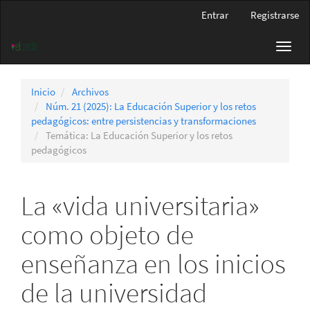
Navegación
Entrar
Registrarse
principal
Contenido
Toggl
principal
navig
Barra
lateral
Inicio
Archivos
Núm. 21 (2025): La Educación Superior y los retos
pedagógicos: entre persistencias y transformaciones
Temática: La Educación Superior y los retos
pedagógicos
La «vida universitaria»
como objeto de
enseñanza en los inicios
de la universidad