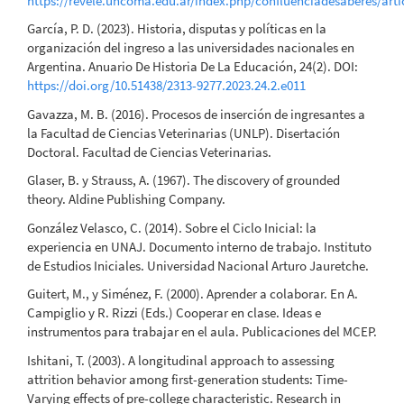
https://revele.uncoma.edu.ar/index.php/confluenciadesaberes/arti
García, P. D. (2023). Historia, disputas y políticas en la
organización del ingreso a las universidades nacionales en
Argentina. Anuario De Historia De La Educación, 24(2). DOI:
https://doi.org/10.51438/2313-9277.2023.24.2.e011
Gavazza, M. B. (2016). Procesos de inserción de ingresantes a
la Facultad de Ciencias Veterinarias (UNLP). Disertación
Doctoral. Facultad de Ciencias Veterinarias.
Glaser, B. y Strauss, A. (1967). The discovery of grounded
theory. Aldine Publishing Company.
González Velasco, C. (2014). Sobre el Ciclo Inicial: la
experiencia en UNAJ. Documento interno de trabajo. Instituto
de Estudios Iniciales. Universidad Nacional Arturo Jauretche.
Guitert, M., y Siménez, F. (2000). Aprender a colaborar. En A.
Campiglio y R. Rizzi (Eds.) Cooperar en clase. Ideas e
instrumentos para trabajar en el aula. Publicaciones del MCEP.
Ishitani, T. (2003). A longitudinal approach to assessing
attrition behavior among first-generation students: Time-
Varying effects of pre-college characteristic. Research in