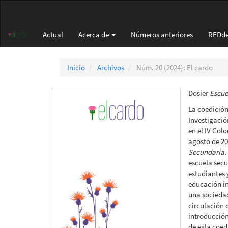
Navegación
principal
Contenido
Actual
Acerca de
Números anteriores
REDd
principal
Barra
lateral
Inicio
Archivos
Núm. 20 (2024): El cardo
Dosier
Escue
La coedición
Investigació
en el IV Col
agosto de 20
Secundaria
.
escuela secu
estudiantes 
educación in
una sociedad
circulación 
introducción
de esta coed