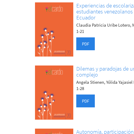
Experiencias de escolariz
estudiantes venezolanos 
Ecuador
Claudia Patricia Uribe Lotero,
1-21
PDF
Dilemas y paradojas de u
complejo
Angela Stienen, Yólida Yajasie
1-28
PDF
Autonomía, participación