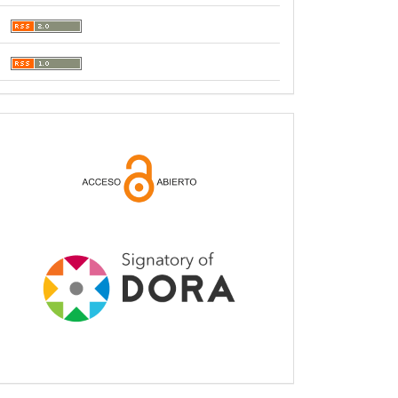
open
acces