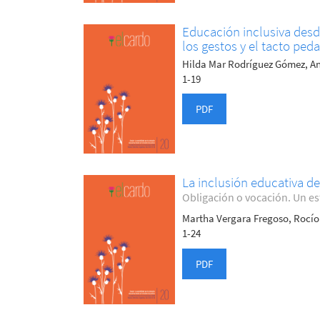
Educación inclusiva desd
los gestos y el tacto ped
Hilda Mar Rodríguez Gómez, And
1-19
PDF
La inclusión educativa d
Obligación o vocación. Un es
Martha Vergara Fregoso, Rocío
1-24
PDF