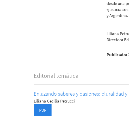
desde una p
«justicia so
y Argentina.
Liliana Petr
Directora Ed
Publicado:
Editorial temática
Enlazando saberes y pasiones: pluralidad 
Liliana Cecilia Petrucci
PDF