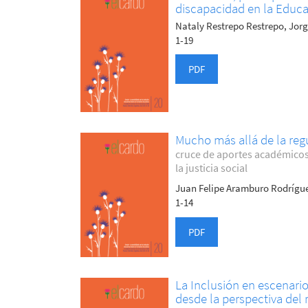
discapacidad en la Educa
Nataly Restrepo Restrepo, Jorg
1-19
PDF
Mucho más allá de la reg
cruce de aportes académicos 
la justicia social
Juan Felipe Aramburo Rodrígu
1-14
PDF
La Inclusión en escenario
desde la perspectiva del