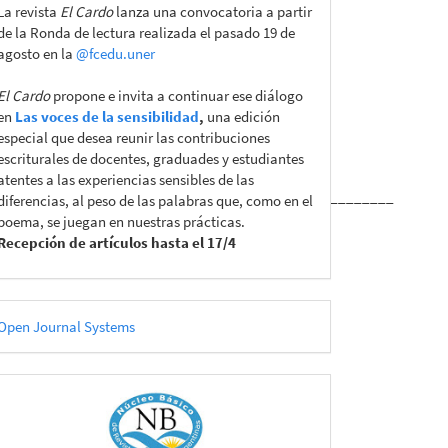
La revista
El Cardo
lanza una convocatoria a partir
de la Ronda de lectura realizada el pasado 19 de
agosto en la
@fcedu.uner
El Cardo
propone e invita a continuar ese diálogo
en
Las voces de la sensibilidad
,
una edición
especial que desea reunir las contribuciones
escriturales de docentes, graduades y estudiantes
atentes a las experiencias sensibles de las
__________________________________________________
diferencias, al peso de las palabras que, como en el
poema, se juegan en nuestras prácticas.
Recepción de artículos hasta el 17/4
esarrollado
Open Journal Systems
or
CATÁLOGOS