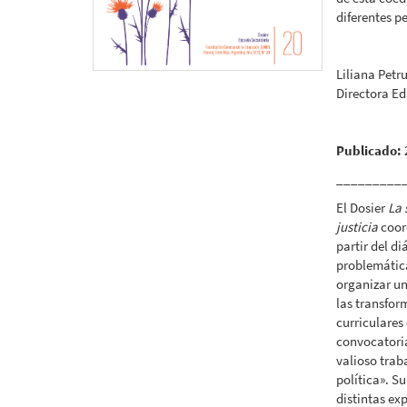
diferentes p
Liliana Petr
Directora E
Publicado:
_________
El Dosier
La 
justicia
coor
partir del di
problemática
organizar un
las transfor
curriculares
convocatoria
valioso trab
política». Su
distintas ex