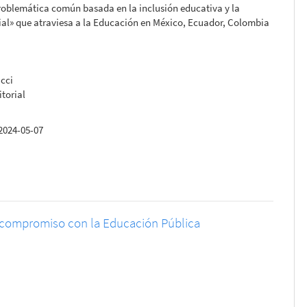
roblemática común basada en la inclusión educativa y la
cial» que atraviesa a la Educación en México, Ecuador, Colombia
ucci
itorial
2024-05-07
y compromiso con la Educación Pública