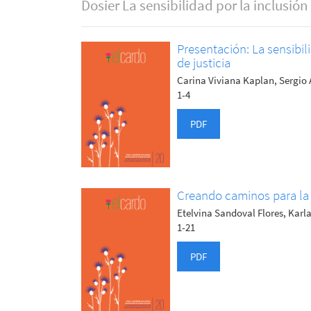
Dosier La sensibilidad por la inclusión 
Presentación: La sensibil
de justicia
Carina Viviana Kaplan, Sergi
1-4
PDF
Creando caminos para la 
Etelvina Sandoval Flores, Kar
1-21
PDF