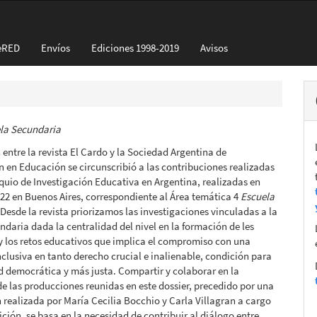
eRED
Envíos
Ediciones 1998-2019
Avisos
la Secundaria
 entre la revista El Cardo y la Sociedad Argentina de
n en Educación se circunscribió a las contribuciones realizadas
oquio de Investigación Educativa en Argentina, realizadas en
22 en Buenos Aires, correspondiente al Área temática 4
Escuela
 Desde la revista priorizamos las investigaciones vinculadas a la
ndaria dada la centralidad del nivel en la formación de les
y los retos educativos que implica el compromiso con una
clusiva en tanto derecho crucial e inalienable, condición para
 democrática y más justa. Compartir y colaborar en la
de las producciones reunidas en este dossier, precedido por una
 realizada por María Cecilia Bocchio y Carla Villagran a cargo
ición, se basa en la necesidad de contribuir al diálogo entre