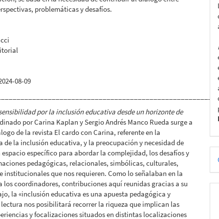
erspectivas, problemáticas y desafíos.
ucci
ditorial
2024-08-09
________________________________________________________
sensibilidad por la inclusión educativa desde un horizonte de
dinado por Carina Kaplan y Sergio Andrés Manco Rueda surge a
álogo de la revista El cardo con Carina, referente en la
 de la inclusión educativa, y la preocupación y necesidad de
D
 espacio específico para abordar la complejidad, los desafíos y
maciones pedagógicas, relacionales, simbólicas, culturales,
p
 e institucionales que nos requieren. Como lo señalaban en la
 los coordinadores, contribuciones aquí reunidas gracias a su
ajo, la «inclusión educativa es una apuesta pedagógica y
 lectura nos posibilitará recorrer la riqueza que implican las
periencias y focalizaciones situados en distintas localizaciones