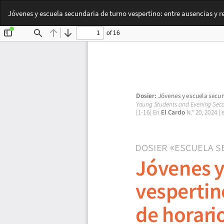
Volver
Jóvenes y escuela secundaria de turno vespertino: entre ausencias y r
a
los
detalles
del
artículo