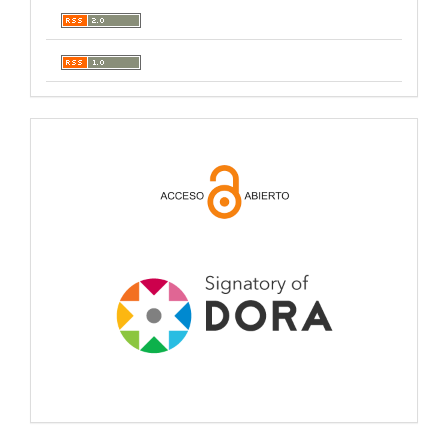
open
acces