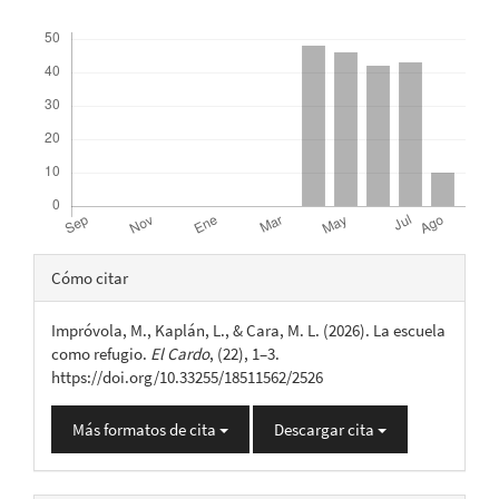
Descargas
Detalles
Cómo citar
del
Impróvola, M., Kaplán, L., & Cara, M. L. (2026). La escuela
artículo
como refugio.
El Cardo
, (22), 1–3.
https://doi.org/10.33255/18511562/2526
Más formatos de cita
Descargar cita