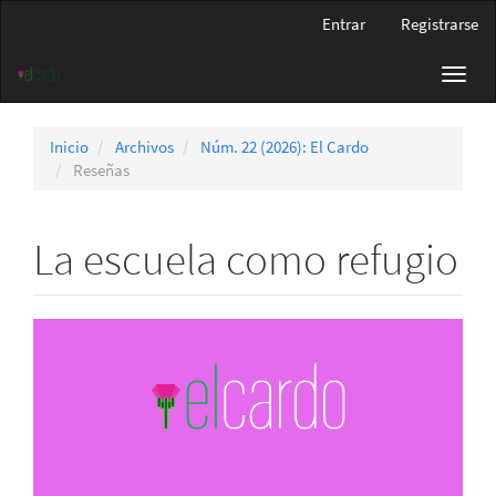
Navegación
Entrar
Registrarse
principal
Contenido
Toggl
principal
navig
Barra
lateral
Inicio
Archivos
Núm. 22 (2026): El Cardo
Reseñas
La escuela como refugio
Barra
lateral
del
artículo