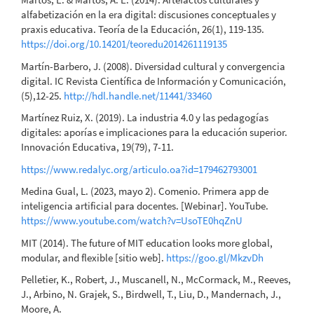
alfabetización en la era digital: discusiones conceptuales y
praxis educativa. Teoría de la Educación, 26(1), 119-135.
https://doi.org/10.14201/teoredu2014261119135
Martín-Barbero, J. (2008). Diversidad cultural y convergencia
digital. IC Revista Científica de Información y Comunicación,
(5),12-25.
http://hdl.handle.net/11441/33460
Martínez Ruiz, X. (2019). La industria 4.0 y las pedagogías
digitales: aporías e implicaciones para la educación superior.
Innovación Educativa, 19(79), 7-11.
https://www.redalyc.org/articulo.oa?id=179462793001
Medina Gual, L. (2023, mayo 2). Comenio. Primera app de
inteligencia artificial para docentes. [Webinar]. YouTube.
https://www.youtube.com/watch?v=UsoTE0hqZnU
MIT (2014). The future of MIT education looks more global,
modular, and flexible [sitio web].
https://goo.gl/MkzvDh
Pelletier, K., Robert, J., Muscanell, N., McCormack, M., Reeves,
J., Arbino, N. Grajek, S., Birdwell, T., Liu, D., Mandernach, J.,
Moore, A.