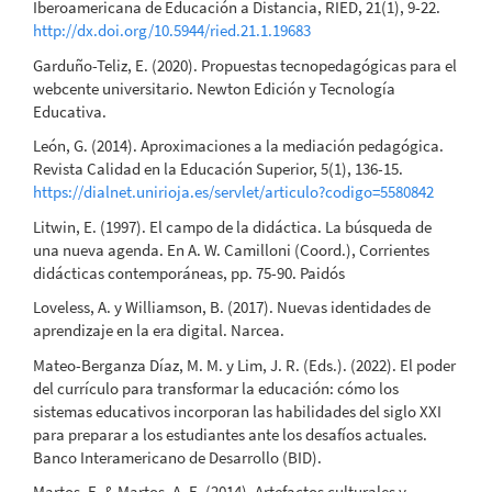
Iberoamericana de Educación a Distancia, RIED, 21(1), 9-22.
http://dx.doi.org/10.5944/ried.21.1.19683
Garduño-Teliz, E. (2020). Propuestas tecnopedagógicas para el
webcente universitario. Newton Edición y Tecnología
Educativa.
León, G. (2014). Aproximaciones a la mediación pedagógica.
Revista Calidad en la Educación Superior, 5(1), 136-15.
https://dialnet.unirioja.es/servlet/articulo?codigo=5580842
Litwin, E. (1997). El campo de la didáctica. La búsqueda de
una nueva agenda. En A. W. Camilloni (Coord.), Corrientes
didácticas contemporáneas, pp. 75-90. Paidós
Loveless, A. y Williamson, B. (2017). Nuevas identidades de
aprendizaje en la era digital. Narcea.
Mateo-Berganza Díaz, M. M. y Lim, J. R. (Eds.). (2022). El poder
del currículo para transformar la educación: cómo los
sistemas educativos incorporan las habilidades del siglo XXI
para preparar a los estudiantes ante los desafíos actuales.
Banco Interamericano de Desarrollo (BID).
Martos, E. & Martos, A. E. (2014). Artefactos culturales y