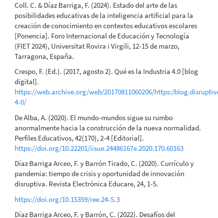
Coll. C. & Díaz Barriga, F. (2024). Estado del arte de las
posibilidades educativas de la inteligencia artificial para la
creación de conocimiento en contextos educativos escolares
[Ponencia]. Foro Internacional de Educación y Tecnología
(FIET 2024), Universitat Rovira i Virgili, 12-15 de marzo,
Tarragona, España.
Crespo, F. (Ed.). (2017, agosto 2). Qué es la Industria 4.0 [blog
digital].
https://web.archive.org/web/20170811060206/https:/blog.disruptiv
4-0/
De Alba, A. (2020). El mundo-mundos sigue su rumbo
anormalmente hacia la construcción de la nueva normalidad.
Perfiles Educativos, 42(170), 2-4 [Editorial].
https://doi.org/10.22201/iisue.24486167e.2020.170.60163
Díaz Barriga Arceo, F. y Barrón Tirado, C. (2020). Currículo y
pandemia: tiempo de crisis y oportunidad de innovación
disruptiva. Revista Electrónica Educare, 24, 1-5.
https://doi.org/10.15359/ree.24-S.3
Díaz Barriga Arceo, F. y Barrón, C. (2022). Desafíos del