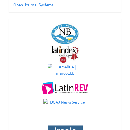
Desarrollado
Open Journal Systems
por
CATÁLOGOS