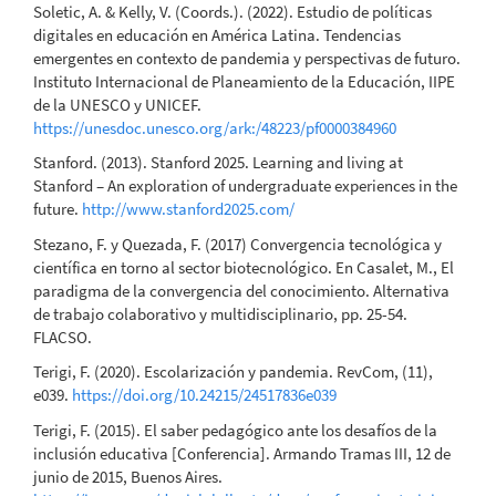
Soletic, A. & Kelly, V. (Coords.). (2022). Estudio de políticas
digitales en educación en América Latina. Tendencias
emergentes en contexto de pandemia y perspectivas de futuro.
Instituto Internacional de Planeamiento de la Educación, IIPE
de la UNESCO y UNICEF.
https://unesdoc.unesco.org/ark:/48223/pf0000384960
Stanford. (2013). Stanford 2025. Learning and living at
Stanford – An exploration of undergraduate experiences in the
future.
http://www.stanford2025.com/
Stezano, F. y Quezada, F. (2017) Convergencia tecnológica y
científica en torno al sector biotecnológico. En Casalet, M., El
paradigma de la convergencia del conocimiento. Alternativa
de trabajo colaborativo y multidisciplinario, pp. 25-54.
FLACSO.
Terigi, F. (2020). Escolarización y pandemia. RevCom, (11),
e039.
https://doi.org/10.24215/24517836e039
Terigi, F. (2015). El saber pedagógico ante los desafíos de la
inclusión educativa [Conferencia]. Armando Tramas III, 12 de
junio de 2015, Buenos Aires.