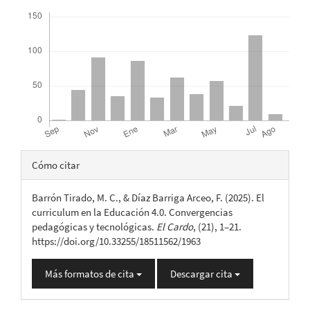
Descargas
Detalles
Cómo citar
del
Barrón Tirado, M. C., & Díaz Barriga Arceo, F. (2025). El
artículo
curriculum en la Educación 4.0. Convergencias
pedagógicas y tecnológicas.
El Cardo
, (21), 1–21.
https://doi.org/10.33255/18511562/1963
Más formatos de cita
Descargar cita