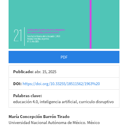
PDF
Publicado:
abr. 15, 2025
DOI:
https://doi.org/10.33255/18511562/1963%20
Palabras clave:
educación 4.0, inteligencia artificial, curriculo disruptivo
Contenido
María Concepción Barrón Tirado
Universidad Nacional Autónoma de México. México
principal