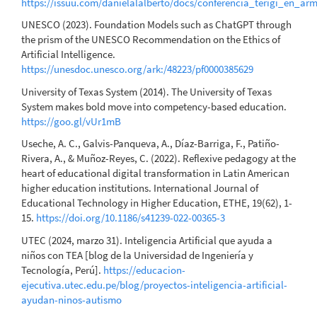
https://issuu.com/danielalalberto/docs/conferencia_terigi_en_a
UNESCO (2023). Foundation Models such as ChatGPT through
the prism of the UNESCO Recommendation on the Ethics of
Artificial Intelligence.
https://unesdoc.unesco.org/ark:/48223/pf0000385629
University of Texas System (2014). The University of Texas
System makes bold move into competency-based education.
https://goo.gl/vUr1mB
Useche, A. C., Galvis-Panqueva, A., Díaz-Barriga, F., Patiño-
Rivera, A., & Muñoz-Reyes, C. (2022). Reflexive pedagogy at the
heart of educational digital transformation in Latin American
higher education institutions. International Journal of
Educational Technology in Higher Education, ETHE, 19(62), 1-
15.
https://doi.org/10.1186/s41239-022-00365-3
UTEC (2024, marzo 31). Inteligencia Artificial que ayuda a
niños con TEA [blog de la Universidad de Ingeniería y
Tecnología, Perú].
https://educacion-
ejecutiva.utec.edu.pe/blog/proyectos-inteligencia-artificial-
ayudan-ninos-autismo