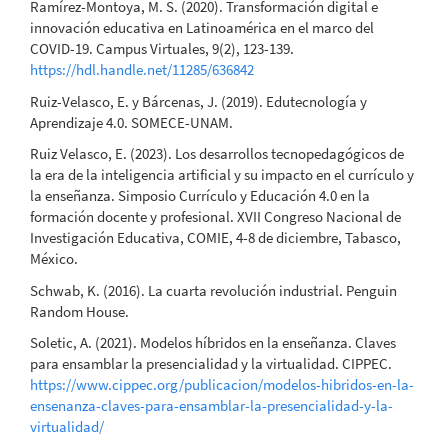
Ramírez-Montoya, M. S. (2020). Transformación digital e
innovación educativa en Latinoamérica en el marco del
COVID-19. Campus Virtuales, 9(2), 123-139.
https://hdl.handle.net/11285/636842
Ruiz-Velasco, E. y Bárcenas, J. (2019). Edutecnología y
Aprendizaje 4.0. SOMECE-UNAM.
Ruiz Velasco, E. (2023). Los desarrollos tecnopedagógicos de
la era de la inteligencia artificial y su impacto en el currículo y
la enseñanza. Simposio Currículo y Educación 4.0 en la
formación docente y profesional. XVII Congreso Nacional de
Investigación Educativa, COMIE, 4-8 de diciembre, Tabasco,
México.
Schwab, K. (2016). La cuarta revolución industrial. Penguin
Random House.
Soletic, A. (2021). Modelos híbridos en la enseñanza. Claves
para ensamblar la presencialidad y la virtualidad. CIPPEC.
https://www.cippec.org/publicacion/modelos-hibridos-en-la-
ensenanza-claves-para-ensamblar-la-presencialidad-y-la-
virtualidad/