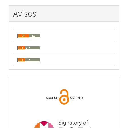
Avisos
open
acces