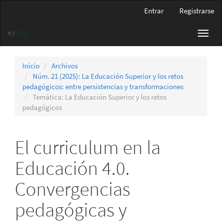
Navegación
Entrar
Registrarse
principal
Contenido
Toggl
principal
navig
Barra
lateral
Inicio
Archivos
Núm. 21 (2025): La Educación Superior y los retos
pedagógicos: entre persistencias y transformaciones
Temática: La Educación Superior y los retos
pedagógicos
El curriculum en la
Educación 4.0.
Convergencias
pedagógicas y