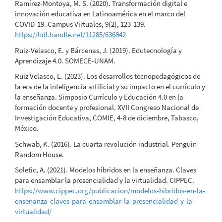
Ramírez-Montoya, M. S. (2020). Transformación digital e
innovación educativa en Latinoamérica en el marco del
COVID-19. Campus Virtuales, 9(2), 123-139.
https://hdl.handle.net/11285/636842
Ruiz-Velasco, E. y Bárcenas, J. (2019). Edutecnología y
Aprendizaje 4.0. SOMECE-UNAM.
Ruiz Velasco, E. (2023). Los desarrollos tecnopedagógicos de
la era de la inteligencia artificial y su impacto en el currículo y
la enseñanza. Simposio Currículo y Educación 4.0 en la
formación docente y profesional. XVII Congreso Nacional de
Investigación Educativa, COMIE, 4-8 de diciembre, Tabasco,
México.
Schwab, K. (2016). La cuarta revolución industrial. Penguin
Random House.
Soletic, A. (2021). Modelos híbridos en la enseñanza. Claves
para ensamblar la presencialidad y la virtualidad. CIPPEC.
https://www.cippec.org/publicacion/modelos-hibridos-en-la-
ensenanza-claves-para-ensamblar-la-presencialidad-y-la-
virtualidad/