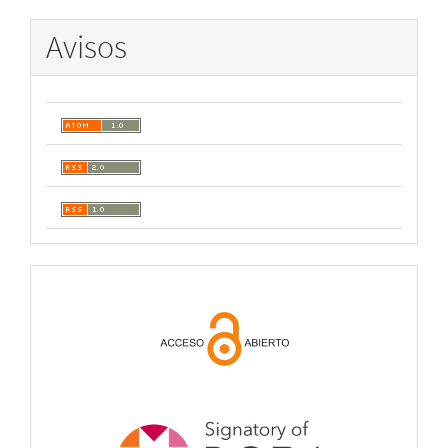
Avisos
open
acces