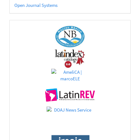
Desarrollado
Open Journal Systems
por
CATÁLOGOS