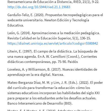
Iberoamericana de Educación a Distancia, RIED, 21(1), 9-22.
http://dx.doi.org/10.5944/ried.21.1.19683
Garduño-Teliz, E. (2020). Propuestas tecnopedagógicas para el
webcente universitario. Newton Edición y Tecnología
Educativa.
León, G. (2014). Aproximaciones a la mediación pedagógica.
Revista Calidad en la Educación Superior, 5(1), 136-15.
https://dialnet.unirioja.es/servlet/articulo?codigo=5580842
Litwin, E. (1997). El campo de la didáctica. La búsqueda de
una nueva agenda. En A. W. Camilloni (Coord.), Corrientes
didácticas contemporáneas, pp. 75-90. Paidós
Loveless, A. y Williamson, B. (2017). Nuevas identidades de
aprendizaje en la era digital. Narcea.
Mateo-Berganza Díaz, M. M. y Lim, J. R. (Eds.). (2022). El poder
del currículo para transformar la educación: cómo los
sistemas educativos incorporan las habilidades del siglo XXI
para preparar a los estudiantes ante los desafíos actuales.
Banco Interamericano de Desarrollo (BID).
Martos, E. & Martos, A. E. (2014). Artefactos culturales y