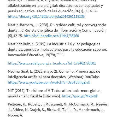
alfabetización en la era digital: discusiones conceptuales y
praxis educativa. Teoría de la Educación, 26(1), 119-135.
https://doi.org/10.14201/teoredu2014261119135
Martín-Barbero, J. (2008). Diversidad cultural y convergencia
digital. IC Revista Científica de Información y Comunicación,
(5),12-25.
http://hdl.handle.net/11441/33460
Martínez Ruiz, X. (2019). La industria 4.0 y las pedagogías
digitales: aporías e implicaciones para la educación superior.
Innovación Educativa, 19(79), 7-11.
https://www.redalyc.org/articulo.oa?id=179462793001
Medina Gual, L. (2023, mayo 2). Comenio. Primera app de
inteligencia artificial para docentes. [Webinar]. YouTube.
https://www.youtube.com/watch?v=UsoTE0hqZnU
MIT (2014). The future of MIT education looks more global,
modular, and flexible [sitio web].
https://goo.gl/MkzvDh
Pelletier, K., Robert, J., Muscanell, N., McCormack, M., Reeves,
J., Arbino, N. Grajek, S., Birdwell, T., Liu, D., Mandernach, J.,
Moore, A.