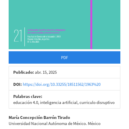
PDF
Publicado:
abr. 15, 2025
DOI:
https://doi.org/10.33255/18511562/1963%20
Palabras clave:
educación 4.0, inteligencia artificial, curriculo disruptivo
Contenido
María Concepción Barrón Tirado
Universidad Nacional Autónoma de México. México
principal