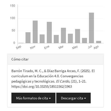
Descargas
Detalles
Cómo citar
del
Barrón Tirado, M. C., & Díaz Barriga Arceo, F. (2025). El
artículo
curriculum en la Educación 4.0. Convergencias
pedagógicas y tecnológicas.
El Cardo
, (21), 1–21.
https://doi.org/10.33255/18511562/1963
Más formatos de cita
Descargar cita