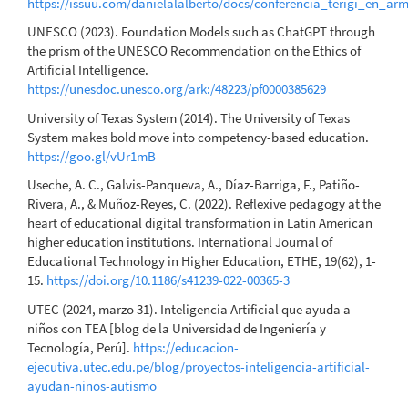
https://issuu.com/danielalalberto/docs/conferencia_terigi_en_a
UNESCO (2023). Foundation Models such as ChatGPT through
the prism of the UNESCO Recommendation on the Ethics of
Artificial Intelligence.
https://unesdoc.unesco.org/ark:/48223/pf0000385629
University of Texas System (2014). The University of Texas
System makes bold move into competency-based education.
https://goo.gl/vUr1mB
Useche, A. C., Galvis-Panqueva, A., Díaz-Barriga, F., Patiño-
Rivera, A., & Muñoz-Reyes, C. (2022). Reflexive pedagogy at the
heart of educational digital transformation in Latin American
higher education institutions. International Journal of
Educational Technology in Higher Education, ETHE, 19(62), 1-
15.
https://doi.org/10.1186/s41239-022-00365-3
UTEC (2024, marzo 31). Inteligencia Artificial que ayuda a
niños con TEA [blog de la Universidad de Ingeniería y
Tecnología, Perú].
https://educacion-
ejecutiva.utec.edu.pe/blog/proyectos-inteligencia-artificial-
ayudan-ninos-autismo