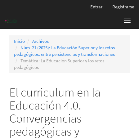
Navegación
Entrar
Registrarse
principal
Contenido
Toggl
principal
navig
Barra
lateral
Inicio
Archivos
Núm. 21 (2025): La Educación Superior y los retos
pedagógicos: entre persistencias y transformaciones
Temática: La Educación Superior y los retos
pedagógicos
El curriculum en la
Educación 4.0.
Convergencias
pedagógicas y