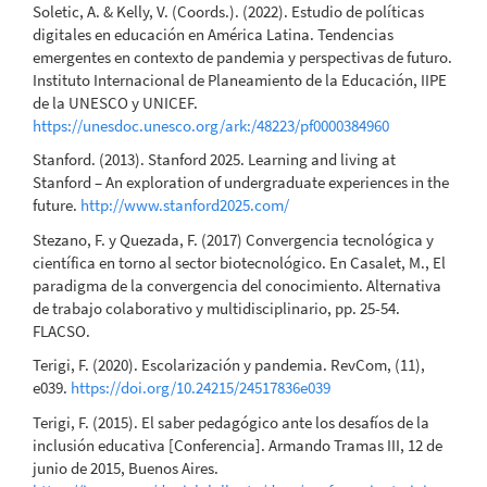
Soletic, A. & Kelly, V. (Coords.). (2022). Estudio de políticas
digitales en educación en América Latina. Tendencias
emergentes en contexto de pandemia y perspectivas de futuro.
Instituto Internacional de Planeamiento de la Educación, IIPE
de la UNESCO y UNICEF.
https://unesdoc.unesco.org/ark:/48223/pf0000384960
Stanford. (2013). Stanford 2025. Learning and living at
Stanford – An exploration of undergraduate experiences in the
future.
http://www.stanford2025.com/
Stezano, F. y Quezada, F. (2017) Convergencia tecnológica y
científica en torno al sector biotecnológico. En Casalet, M., El
paradigma de la convergencia del conocimiento. Alternativa
de trabajo colaborativo y multidisciplinario, pp. 25-54.
FLACSO.
Terigi, F. (2020). Escolarización y pandemia. RevCom, (11),
e039.
https://doi.org/10.24215/24517836e039
Terigi, F. (2015). El saber pedagógico ante los desafíos de la
inclusión educativa [Conferencia]. Armando Tramas III, 12 de
junio de 2015, Buenos Aires.