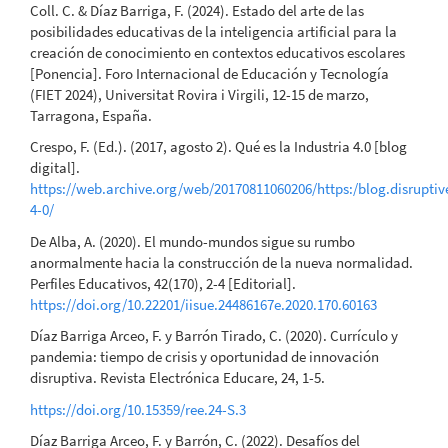
Coll. C. & Díaz Barriga, F. (2024). Estado del arte de las
posibilidades educativas de la inteligencia artificial para la
creación de conocimiento en contextos educativos escolares
[Ponencia]. Foro Internacional de Educación y Tecnología
(FIET 2024), Universitat Rovira i Virgili, 12-15 de marzo,
Tarragona, España.
Crespo, F. (Ed.). (2017, agosto 2). Qué es la Industria 4.0 [blog
digital].
https://web.archive.org/web/20170811060206/https:/blog.disruptiv
4-0/
De Alba, A. (2020). El mundo-mundos sigue su rumbo
anormalmente hacia la construcción de la nueva normalidad.
Perfiles Educativos, 42(170), 2-4 [Editorial].
https://doi.org/10.22201/iisue.24486167e.2020.170.60163
Díaz Barriga Arceo, F. y Barrón Tirado, C. (2020). Currículo y
pandemia: tiempo de crisis y oportunidad de innovación
disruptiva. Revista Electrónica Educare, 24, 1-5.
https://doi.org/10.15359/ree.24-S.3
Díaz Barriga Arceo, F. y Barrón, C. (2022). Desafíos del