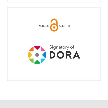
open
acces