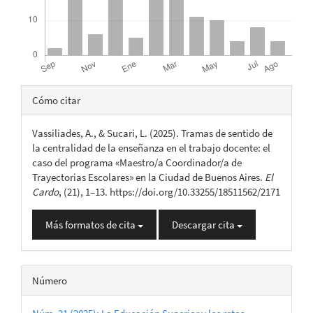
Detalles
Cómo citar
del
Vassiliades, A., & Sucari, L. (2025). Tramas de sentido de
artículo
la centralidad de la enseñanza en el trabajo docente: el
caso del programa «Maestro/a Coordinador/a de
Trayectorias Escolares» en la Ciudad de Buenos Aires.
El
Cardo
, (21), 1–13. https://doi.org/10.33255/18511562/2171
Más formatos de cita
Descargar cita
Número