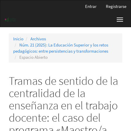
Navegación
Entrar
Registrarse
principal
Contenido
Toggl
principal
navig
Barra
lateral
Inicio
Archivos
Núm. 21 (2025): La Educación Superior y los retos
pedagógicos: entre persistencias y transformaciones
Espacio Abierto
Tramas de sentido de la
centralidad de la
enseñanza en el trabajo
docente: el caso del
programa «Maestro/a