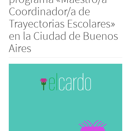
Coordinador/a de
Trayectorias Escolares»
en la Ciudad de Buenos
Aires
Barra
lateral
del
artículo