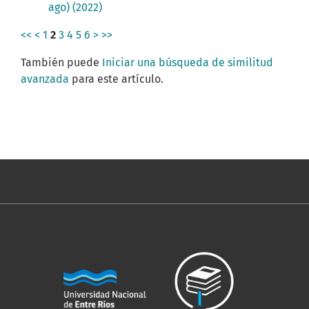
ago) (2022)
<<
<
1
2
3
4
5
6
>
>>
También puede
Iniciar una búsqueda de similitud
avanzada
para este artículo.