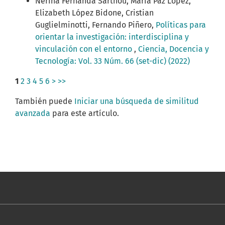
Nerina Fernanda Sarthou, María Paz López,
Elizabeth López Bidone, Cristian
Guglielminotti, Fernando Piñero,
Políticas para
orientar la investigación: interdisciplina y
vinculación con el entorno
,
Ciencia, Docencia y
Tecnología: Vol. 33 Núm. 66 (set-dic) (2022)
1
2
3
4
5
6
>
>>
También puede
Iniciar una búsqueda de similitud
avanzada
para este artículo.