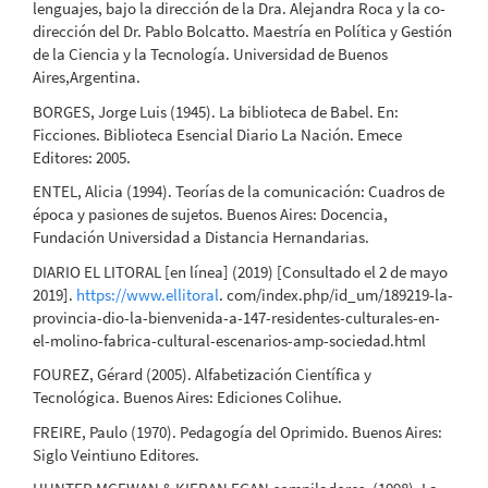
lenguajes, bajo la dirección de la Dra. Alejandra Roca y la co-
dirección del Dr. Pablo Bolcatto. Maestría en Política y Gestión
de la Ciencia y la Tecnología. Universidad de Buenos
Aires,Argentina.
BORGES, Jorge Luis (1945). La biblioteca de Babel. En:
Ficciones. Biblioteca Esencial Diario La Nación. Emece
Editores: 2005.
ENTEL, Alicia (1994). Teorías de la comunicación: Cuadros de
época y pasiones de sujetos. Buenos Aires: Docencia,
Fundación Universidad a Distancia Hernandarias.
DIARIO EL LITORAL [en línea] (2019) [Consultado el 2 de mayo
2019].
https://www.ellitoral
. com/index.php/id_um/189219-la-
provincia-dio-la-bienvenida-a-147-residentes-culturales-en-
el-molino-fabrica-cultural-escenarios-amp-sociedad.html
FOUREZ, Gérard (2005). Alfabetización Científica y
Tecnológica. Buenos Aires: Ediciones Colihue.
FREIRE, Paulo (1970). Pedagogía del Oprimido. Buenos Aires:
Siglo Veintiuno Editores.