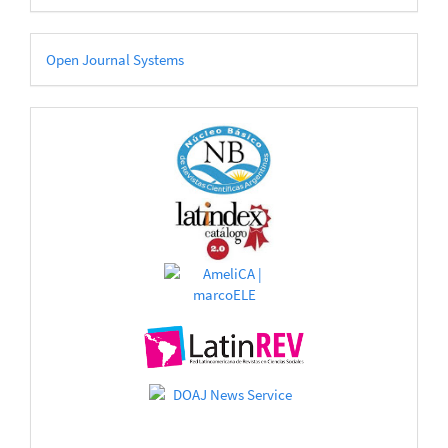
Desarrollado
Open Journal Systems
por
CATÁLOGOS