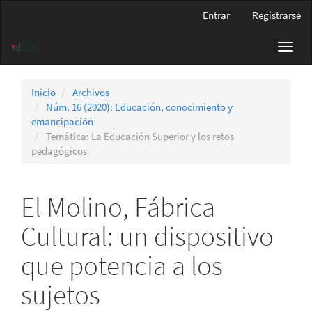
Navegación
Entrar
Registrarse
principal
Contenido
Toggl
principal
navig
Barra
lateral
Inicio
Archivos
Núm. 16 (2020): Educación, conocimiento y
emancipación
Temática: La Educación Superior y los retos
pedagógicos
El Molino, Fábrica
Cultural: un dispositivo
que potencia a los
sujetos