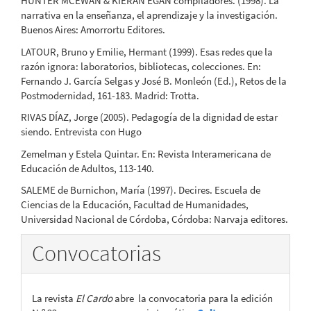
HUNTER MCEWAN & KIERAN EGAN compiladores. (1998). La
narrativa en la enseñanza, el aprendizaje y la investigación.
Buenos Aires: Amorrortu Editores.
LATOUR, Bruno y Emilie, Hermant (1999). Esas redes que la
razón ignora: laboratorios, bibliotecas, colecciones. En:
Fernando J. García Selgas y José B. Monleón (Ed.), Retos de la
Postmodernidad, 161-183. Madrid: Trotta.
RIVAS DÍAZ, Jorge (2005). Pedagogía de la dignidad de estar
siendo. Entrevista con Hugo
Zemelman y Estela Quintar. En: Revista Interamericana de
Educación de Adultos, 113-140.
SALEME de Burnichon, María (1997). Decires. Escuela de
Ciencias de la Educación, Facultad de Humanidades,
Universidad Nacional de Córdoba, Córdoba: Narvaja editores.
Convocatorias
La revista
El Cardo
abre la convocatoria para la edición