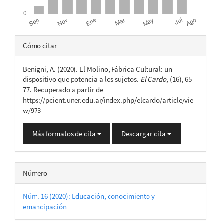
Detalles
Cómo citar
del
Benigni, A. (2020). El Molino, Fábrica Cultural: un
artículo
dispositivo que potencia a los sujetos.
El Cardo
, (16), 65–
77. Recuperado a partir de
https://pcient.uner.edu.ar/index.php/elcardo/article/vie
w/973
Más formatos de cita
Descargar cita
Número
Núm. 16 (2020): Educación, conocimiento y
emancipación