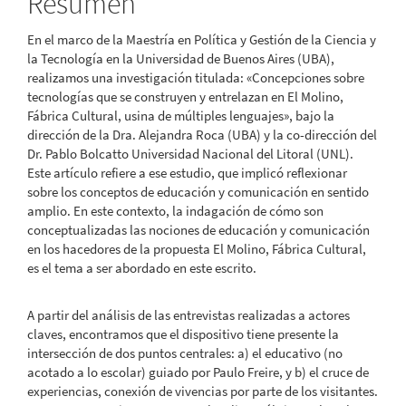
del
Resumen
artículo
En el marco de la Maestría en Política y Gestión de la Ciencia y
la Tecnología en la Universidad de Buenos Aires (UBA),
realizamos una investigación titulada: «Concepciones sobre
tecnologías que se construyen y entrelazan en El Molino,
Fábrica Cultural, usina de múltiples lenguajes», bajo la
dirección de la Dra. Alejandra Roca (UBA) y la co-dirección del
Dr. Pablo Bolcatto Universidad Nacional del Litoral (UNL).
Este artículo refiere a ese estudio, que implicó reflexionar
sobre los conceptos de educación y comunicación en sentido
amplio. En este contexto, la indagación de cómo son
conceptualizadas las nociones de educación y comunicación
en los hacedores de la propuesta El Molino, Fábrica Cultural,
es el tema a ser abordado en este escrito.
A partir del análisis de las entrevistas realizadas a actores
claves, encontramos que el dispositivo tiene presente la
intersección de dos puntos centrales: a) el educativo (no
acotado a lo escolar) guiado por Paulo Freire, y b) el cruce de
experiencias, conexión de vivencias por parte de los visitantes.