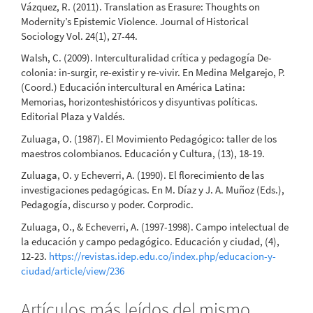
Vázquez, R. (2011). Translation as Erasure: Thoughts on
Modernity’s Epistemic Violence. Journal of Historical
Sociology Vol. 24(1), 27-44.
Walsh, C. (2009). Interculturalidad crítica y pedagogía De-
colonia: in-surgir, re-existir y re-vivir. En Medina Melgarejo, P.
(Coord.) Educación intercultural en América Latina:
Memorias, horizonteshistóricos y disyuntivas políticas.
Editorial Plaza y Valdés.
Zuluaga, O. (1987). El Movimiento Pedagógico: taller de los
maestros colombianos. Educación y Cultura, (13), 18-19.
Zuluaga, O. y Echeverri, A. (1990). El florecimiento de las
investigaciones pedagógicas. En M. Díaz y J. A. Muñoz (Eds.),
Pedagogía, discurso y poder. Corprodic.
Zuluaga, O., & Echeverri, A. (1997-1998). Campo intelectual de
la educación y campo pedagógico. Educación y ciudad, (4),
12-23.
https://revistas.idep.edu.co/index.php/educacion-y-
ciudad/article/view/236
Artículos más leídos del mismo