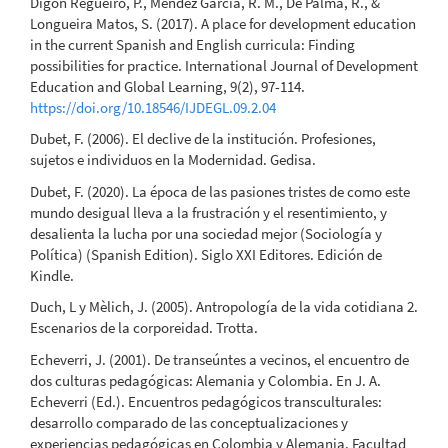
Digón Regueiro, P., Méndez García, R. M., De Palma, R., &
Longueira Matos, S. (2017). A place for development education
in the current Spanish and English curricula: Finding
possibilities for practice. International Journal of Development
Education and Global Learning, 9(2), 97-114.
https://doi.org/10.18546/IJDEGL.09.2.04
Dubet, F. (2006). El declive de la institución. Profesiones,
sujetos e individuos en la Modernidad. Gedisa.
Dubet, F. (2020). La época de las pasiones tristes de como este
mundo desigual lleva a la frustración y el resentimiento, y
desalienta la lucha por una sociedad mejor (Sociología y
Política) (Spanish Edition). Siglo XXI Editores. Edición de
Kindle.
Duch, L y Mèlich, J. (2005). Antropología de la vida cotidiana 2.
Escenarios de la corporeidad. Trotta.
Echeverri, J. (2001). De transeúntes a vecinos, el encuentro de
dos culturas pedagógicas: Alemania y Colombia. En J. A.
Echeverri (Ed.). Encuentros pedagógicos transculturales:
desarrollo comparado de las conceptualizaciones y
experiencias pedagógicas en Colombia y Alemania. Facultad