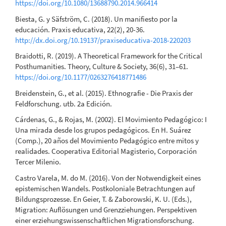
https://doi.org/10.1080/13688790.2014.966414
Biesta, G. y Säfström, C. (2018). Un manifiesto por la
educación. Praxis educativa, 22(2), 20-36.
http://dx.doi.org/10.19137/praxiseducativa-2018-220203
Braidotti, R. (2019). A Theoretical Framework for the Critical
Posthumanities. Theory, Culture & Society, 36(6), 31–61.
https://doi.org/10.1177/0263276418771486
Breidenstein, G., et al. (2015). Ethnografie - Die Praxis der
Feldforschung. utb. 2a Edición.
Cárdenas, G., & Rojas, M. (2002). El Movimiento Pedagógico: I
Una mirada desde los grupos pedagógicos. En H. Suárez
(Comp.), 20 años del Movimiento Pedagógico entre mitos y
realidades. Cooperativa Editorial Magisterio, Corporación
Tercer Milenio.
Castro Varela, M. do M. (2016). Von der Notwendigkeit eines
epistemischen Wandels. Postkoloniale Betrachtungen auf
Bildungsprozesse. En Geier, T. & Zaborowski, K. U. (Eds.),
Migration: Auflösungen und Grenzziehungen. Perspektiven
einer erziehungswissenschaftlichen Migrationsforschung.