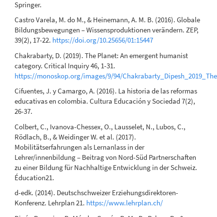
Springer.
Castro Varela, M. do M., & Heinemann, A. M. B. (2016). Globale
Bildungsbewegungen – Wissensproduktionen verändern. ZEP,
39(2), 17-22.
https://doi.org/10.25656/01:15447
Chakrabarty, D. (2019). The Planet: An emergent humanist
category. Critical Inquiry 46, 1-31.
https://monoskop.org/images/9/94/Chakrabarty_Dipesh_2019_Th
Cifuentes, J. y Camargo, A. (2016). La historia de las reformas
educativas en colombia. Cultura Educación y Sociedad 7(2),
26-37.
Colbert, C., Ivanova-Chessex, O., Lausselet, N., Lubos, C.,
Rödlach, B., & Weidinger W. et al. (2017).
Mobilitätserfahrungen als Lernanlass in der
Lehrer/innenbildung – Beitrag von Nord-Süd Partnerschaften
zu einer Bildung für Nachhaltige Entwicklung in der Schweiz.
Éducation21.
d-edk. (2014). Deutschschweizer Erziehungsdirektoren-
Konferenz. Lehrplan 21.
https://www.lehrplan.ch/