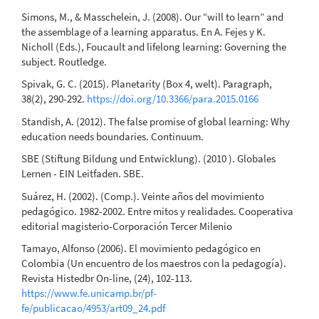
Simons, M., & Masschelein, J. (2008). Our “will to learn” and
the assemblage of a learning apparatus. En A. Fejes y K.
Nicholl (Eds.), Foucault and lifelong learning: Governing the
subject. Routledge.
Spivak, G. C. (2015). Planetarity (Box 4, welt). Paragraph,
38(2), 290-292.
https://doi.org/10.3366/para.2015.0166
Standish, A. (2012). The false promise of global learning: Why
education needs boundaries. Continuum.
SBE (Stiftung Bildung und Entwicklung). (2010 ). Globales
Lernen - EIN Leitfaden. SBE.
Suárez, H. (2002). (Comp.). Veinte años del movimiento
pedagógico. 1982-2002. Entre mitos y realidades. Cooperativa
editorial magisterio-Corporación Tercer Milenio
Tamayo, Alfonso (2006). El movimiento pedagógico en
Colombia (Un encuentro de los maestros con la pedagogía).
Revista Histedbr On-line, (24), 102-113.
https://www.fe.unicamp.br/pf-
fe/publicacao/4953/art09_24.pdf