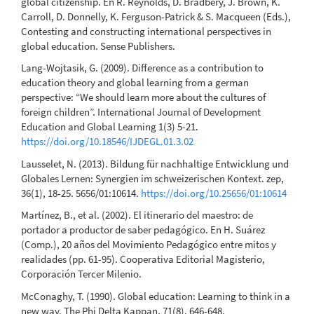
global citizenship. En R. Reynolds, D. Bradbery, J. Brown, K.
Carroll, D. Donnelly, K. Ferguson-Patrick & S. Macqueen (Eds.),
Contesting and constructing international perspectives in
global education. Sense Publishers.
Lang-Wojtasik, G. (2009). Difference as a contribution to
education theory and global learning from a german
perspective: “We should learn more about the cultures of
foreign children”. International Journal of Development
Education and Global Learning 1(3) 5-21.
https://doi.org/10.18546/IJDEGL.01.3.02
Lausselet, N. (2013). Bildung für nachhaltige Entwicklung und
Globales Lernen: Synergien im schweizerischen Kontext. zep,
36(1), 18-25. 5656/01:10614.
https://doi.org/10.25656/01:10614
Martínez, B., et al. (2002). El itinerario del maestro: de
portador a productor de saber pedagógico. En H. Suárez
(Comp.), 20 años del Movimiento Pedagógico entre mitos y
realidades (pp. 61-95). Cooperativa Editorial Magisterio,
Corporación Tercer Milenio.
McConaghy, T. (1990). Global education: Learning to think in a
new way. The Phi Delta Kappan, 71(8), 646-648.