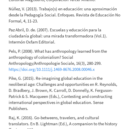
Núñez, V. (2013). Trabajo(s) en educación: una aproximación
desde la Pedagogía Social. Enfoques. Revista de Educación No
Formal, 4, 11-23.
Paz Abril, D. de. (2007). Escuelas y educación para la
ciudadanía global: una mirada transformadora (Vol.1).
Intermón Oxfam Editorial.
Pels, P. (2008). What has anthropology learned from the
anthropology of colonialism? Social
Anthropology/Anthropologie Sociale, 16(3), 280-299.
https://doi.org/10.1111/j.1469-8676.2008.00046.x
Pike, G. (2015). Re-imagining global education in the
neoliberal age: Challenges and opportunities en R. Reynolds,
D. Bradbery, J. Brown, K. Carroll, D. Donnelly, K. Ferguson-
Patrick & S. Macqueen (Eds.), Contesting and constructing
international perspectives in global education. Sense
Publishers.
Raj, K. (2016). Go-betweens, travelers, and cultural
translators. En B. Lightman (Ed.), A companion to the history