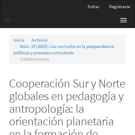
Navegación
Entrar
Registrarse
principal
Contenido
Toggl
principal
navig
Barra
lateral
Inicio
Archivos
Núm. 19 (2023): Los currículos en la postpandemia:
políticas y procesos curriculares
Colaboraciones
Cooperación Sur y Norte
globales en pedagogía y
antropología: la
orientación planetaria
en la formación de