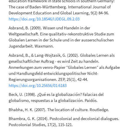
education framework in state schools in southern Germany:
The case of Baden-Württemberg. International Journal of
Development Education and Global Learning, 9(2) 84-96.
https://doi.org/10.18546/IJDEGL.09.2.03
Asbrand, B. (2009). Wissen und Handeln in der
Weltgesellschaft. Eine qualitativ-rekonstruktive Studie zum
Globalen Lernen in der Schule und in der ausserschulischen
Jugendarbeit. Waxmann.
Asbrand, B., & Lang-Wojtasik, G. (2002). Globales Lernen als
gesellschaftlicher Auftrag - es wird Zeit zu handeln.
Anmerkungen zum venro-Papier “Globales Lernen” als Aufgabe
und Handlungsfeld entwicklungspolitischer Nicht-
Regierungsorganisationen. ZEP, 25(1), 42-44.
https://doi.org/10.25656/01:6183
Beck, U. (1998). ¿Qué es la globalización? Falacias del
globalismo, respuestas a la globalización. Paidós.
Bhabha, H. K. (2007). The location of culture. Routledge.
Bhambra, G. K. (2014). Postcolonial and decolonial dialogues.
Postcolonial Studies, 17(2), 115-121.