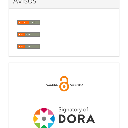
Avisos
open
acces