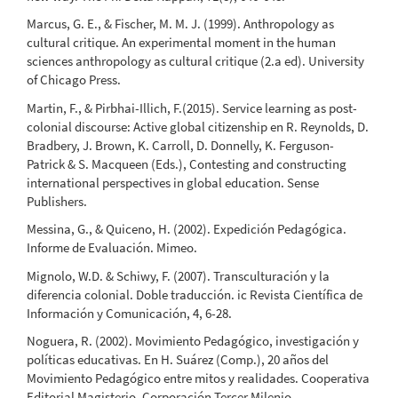
Marcus, G. E., & Fischer, M. M. J. (1999). Anthropology as
cultural critique. An experimental moment in the human
sciences anthropology as cultural critique (2.a ed). University
of Chicago Press.
Martin, F., & Pirbhai-Illich, F.(2015). Service learning as post-
colonial discourse: Active global citizenship en R. Reynolds, D.
Bradbery, J. Brown, K. Carroll, D. Donnelly, K. Ferguson-
Patrick & S. Macqueen (Eds.), Contesting and constructing
international perspectives in global education. Sense
Publishers.
Messina, G., & Quiceno, H. (2002). Expedición Pedagógica.
Informe de Evaluación. Mimeo.
Mignolo, W.D. & Schiwy, F. (2007). Transculturación y la
diferencia colonial. Doble traducción. ic Revista Científica de
Información y Comunicación, 4, 6-28.
Noguera, R. (2002). Movimiento Pedagógico, investigación y
políticas educativas. En H. Suárez (Comp.), 20 años del
Movimiento Pedagógico entre mitos y realidades. Cooperativa
Editorial Magisterio, Corporación Tercer Milenio.