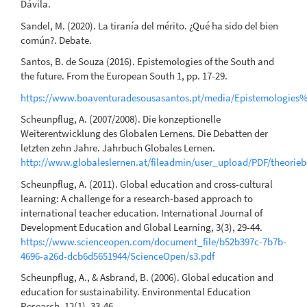
Dávila.
Sandel, M. (2020). La tiranía del mérito. ¿Qué ha sido del bien
común?. Debate.
Santos, B. de Souza (2016). Epistemologies of the South and
the future. From the European South 1, pp. 17-29.
https://www.boaventuradesousasantos.pt/media/Epistemologies
Scheunpflug, A. (2007/2008). Die konzeptionelle
Weiterentwicklung des Globalen Lernens. Die Debatten der
letzten zehn Jahre. Jahrbuch Globales Lernen.
http://www.globaleslernen.at/fileadmin/user_upload/PDF/theorie
Scheunpflug, A. (2011). Global education and cross-cultural
learning: A challenge for a research-based approach to
international teacher education. International Journal of
Development Education and Global Learning, 3(3), 29-44.
https://www.scienceopen.com/document_file/b52b397c-7b7b-
4696-a26d-dcb6d5651944/ScienceOpen/s3.pdf
Scheunpflug, A., & Asbrand, B. (2006). Global education and
education for sustainability. Environmental Education
Research, 12(1), 33-46.