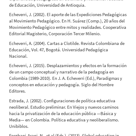
de Educación, Universidad de Antioquia.
Echeverri, J. (2002). El aporte de las Expediciones Pedagógicas
al Movimiento Pedagógico. En H. Suárez (Comp.), 20 años del
Movimiento Pedagógico entre mitos y realidades. Cooperativa
Editorial Magisterio, Corporación Tercer Milenio.
Echeverri, A. (2004). Cartas a Clotilde. Revista Colombiana de
Educación, Vol. 47, Bogotá. Universidad Pedagógica
Nacional.
Echeverri, J. (2015). Desplazamientos y efectos en la formación
de un campo conceptual y narrativo de la pedagogía en
Colombia (1989-2010). En J. A. Echeverri (Ed.), Paradigmas y
conceptos en educación y pedagogía. Siglo del Hombre
Editores.
Estrada, J. (2002). Configuraciones de política educativa
neoliberal. Estudio preliminar. En Viejos y nuevos caminos
hacia la privatización de la educación pública —Básica y
Media— en Colombia. Política educativa y neoliberalismo.
Unibiblos.
Forghani-Arani, N., et al (Eds.). (2013). Global education in