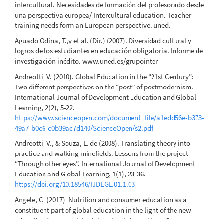
intercultural. Necesidades de formación del profesorado desde
una perspectiva europea/ Intercultural education. Teacher
training needs form an European perspective. uned.
Aguado Odina, T.,y et al. (Dir.) (2007). Diversidad cultural y
logros de los estudiantes en educación obligatoria. Informe de
investigación inédito. www.uned.es/grupointer
Andreotti, V. (2010). Global Education in the “21st Century”:
Two different perspectives on the “post” of postmodernism.
International Journal of Development Education and Global
Learning, 2(2), 5-22.
https://www.scienceopen.com/document_file/a1edd56e-b373-
49a7-b0c6-c0b39ac7d140/ScienceOpen/s2.pdf
Andreotti, V., & Souza, L. de (2008). Translating theory into
practice and walking minefields: Lessons from the project
“Through other eyes”. International Journal of Development
Education and Global Learning, 1(1), 23-36.
https://doi.org/10.18546/IJDEGL.01.1.03
Angele, C. (2017). Nutrition and consumer education as a
constituent part of global education in the light of the new