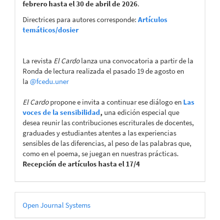
febrero hasta el 30 de abril de 2026
.
Directrices para autores corresponde:
Artículos
temáticos/dosier
La revista
El Cardo
lanza una convocatoria a partir de la
Ronda de lectura realizada el pasado 19 de agosto en
la
@fcedu.uner
El Cardo
propone e invita a continuar ese diálogo en
Las
voces de la sensibilidad
,
una edición especial que
desea reunir las contribuciones escriturales de docentes,
graduades y estudiantes atentes a las experiencias
sensibles de las diferencias, al peso de las palabras que,
como en el poema, se juegan en nuestras prácticas.
Recepción de artículos hasta el 17/4
Desarrollado
Open Journal Systems
por