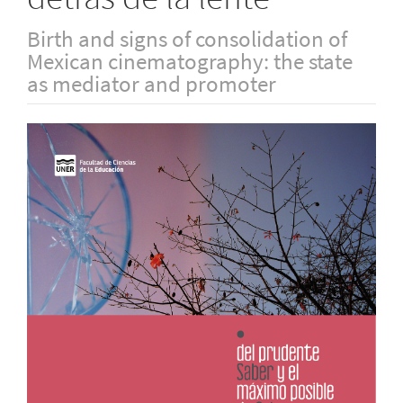
Birth and signs of consolidation of
Mexican cinematography: the state
as mediator and promoter
Barra
lateral
del
artículo