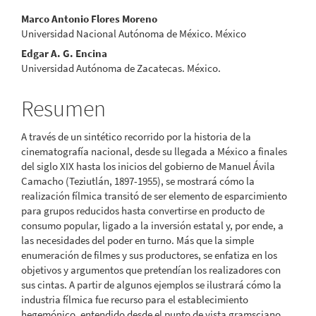
Contenido
Marco Antonio Flores Moreno
Universidad Nacional Autónoma de México. México
principal
Edgar A. G. Encina
del
Universidad Autónoma de Zacatecas. México.
artículo
Resumen
A través de un sintético recorrido por la historia de la
cinematografía nacional, desde su llegada a México a finales
del siglo XIX hasta los inicios del gobierno de Manuel Ávila
Camacho (Teziutlán, 1897-1955), se mostrará cómo la
realización fílmica transitó de ser elemento de esparcimiento
para grupos reducidos hasta convertirse en producto de
consumo popular, ligado a la inversión estatal y, por ende, a
las necesidades del poder en turno. Más que la simple
enumeración de filmes y sus productores, se enfatiza en los
objetivos y argumentos que pretendían los realizadores con
sus cintas. A partir de algunos ejemplos se ilustrará cómo la
industria fílmica fue recurso para el establecimiento
hegemónico, entendido desde el punto de vista gramsciano,