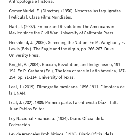
Antropología e Historia.
Gómez Muriel, E. (Director). (1950). Nosotras las taquígrafas
[Película]. Clasa Films Mundiales.
Hart, J. (2002). Empire and Revolution: The Americans in
Mexico since the Civil War. University of California Press.
Hershfield, J. (2006). Screening the Nation. En M. Vaughan y E.
Lewis (Eds.), The Eagle and the Virgin, pp. 266-267. Duke
University Press.
Knight, A. (2004). Racism, Revolution, and Indigenismo, 191-
194. En R. Graham (Ed.), The idea of race in Latin America, 187-
194, pp. 71-114. University of Texas.
Leal, J. (2019). Filmografía mexicana. 1896-1911. Filmoteca de
la UNAM.
Leal, J. (202). 1909: Primera parte. La entrevista Díaz - Taft.
Juan Pablos Editor.
Ley Nacional Financiera. (1934). Diario Oficial de la
Federación.
Ley de Aranceles Prohibitivos. (1938). Diario Oficial de la