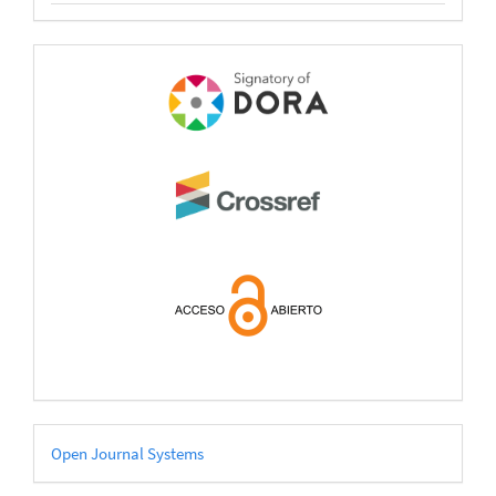
open
acces
Desarrollado
Open Journal Systems
por