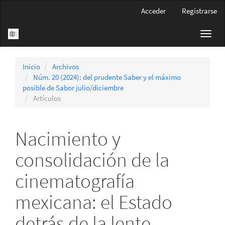
Navegación
Acceder
Registrarse
principal
Contenido
Toggl
principal
navig
Barra
lateral
Inicio
Archivos
Núm. 20 (2024): del prudente Saber y el máximo
posible de Sabor julio/diciembre
Artículos
Nacimiento y
consolidación de la
cinematografía
mexicana: el Estado
detrás de la lente