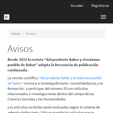
Navegación
Acceder
Registrarse
principal
Contenido
Toggl
principal
navig
Barra
lateral
Inicio
Avisos
Avisos
Desde 2023 la revista “del prudente Saber y el máximo
posible de Sabor” adopta la frecuencia de publicación
continuada.
La revista científica
“del prudente Saber y el máximo posible
de Sabor”
convoca a investigadoras/es -consolidadas/os y en
formación- a participar del número 19 con artículos
relacionados a investigaciones dentro del campo de las
Ciencias Sociales y las Humanidades.
Los artículos recibidos serán evaluados según el sistema de
referato doble ciego. Sólo se aceptarán artículos que se