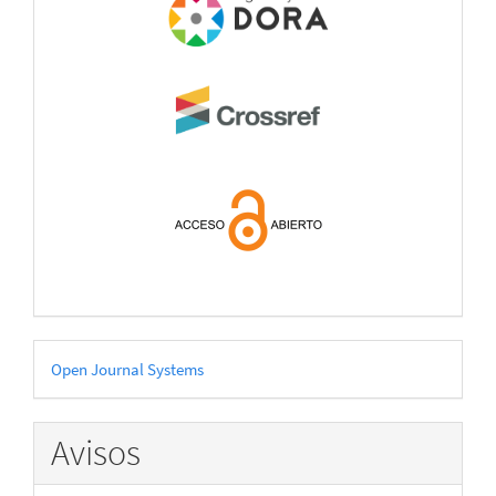
acces
Desarrollado
Open Journal Systems
por
Avisos