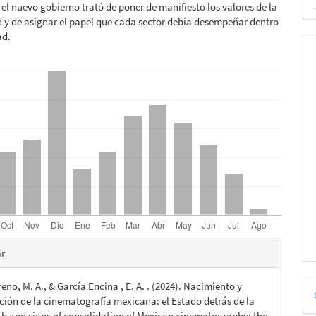
el nuevo gobierno trató de poner de manifiesto los valores de la
 y de asignar el papel que cada sector debía desempeñar dentro
ad.
es
ar
D
eno, M. A., & García Encina , E. A. . (2024). Nacimiento y
lo
ción de la cinematografía mexicana: el Estado detrás de la
p
irth and signs of consolidation of Mexican cinematography: the