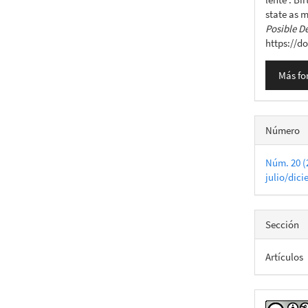
state as 
Posible D
https://d
Más fo
Número
Núm. 20 (
julio/dic
Sección
Artículos