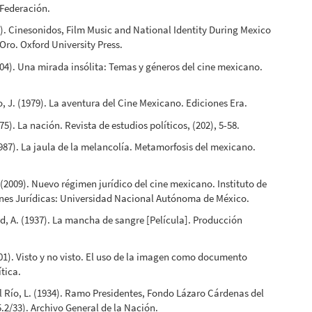
a Federación.
02). Cinesonidos, Film Music and National Identity During Mexico
Oro. Oxford University Press.
004). Una mirada insólita: Temas y géneros del cine mexicano.
, J. (1979). La aventura del Cine Mexicano. Ediciones Era.
75). La nación. Revista de estudios políticos, (202), 5-58.
1987). La jaula de la melancolía. Metamorfosis del mexicano.
 (2009). Nuevo régimen jurídico del cine mexicano. Instituto de
ones Jurídicas: Universidad Nacional Autónoma de México.
, A. (1937). La mancha de sangre [Película]. Producción
001). Visto y no visto. El uso de la imagen como documento
ítica.
 Río, L. (1934). Ramo Presidentes, Fondo Lázaro Cárdenas del
5.2/33). Archivo General de la Nación.