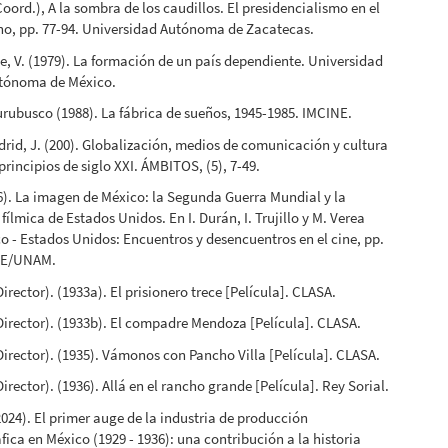
oord.), A la sombra de los caudillos. El presidencialismo en el
no, pp. 77-94. Universidad Autónoma de Zacatecas.
, V. (1979). La formación de un país dependiente. Universidad
tónoma de México.
rubusco (1988). La fábrica de sueños, 1945-1985. IMCINE.
rid, J. (200). Globalización, medios de comunicación y cultura
principios de siglo XXI. ÁMBITOS, (5), 7-49.
96). La imagen de México: la Segunda Guerra Mundial y la
ílmica de Estados Unidos. En I. Durán, I. Trujillo y M. Verea
co - Estados Unidos: Encuentros y desencuentros en el cine, pp.
NE/UNAM.
Director). (1933a). El prisionero trece [Película]. CLASA.
(Director). (1933b). El compadre Mendoza [Película]. CLASA.
(Director). (1935). Vámonos con Pancho Villa [Película]. CLASA.
Director). (1936). Allá en el rancho grande [Película]. Rey Sorial.
2024). El primer auge de la industria de producción
ica en México (1929 - 1936): una contribución a la historia