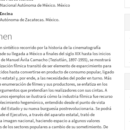
nido
 Nacional Autónoma de México. México
pal
 Encina
 Autónoma de Zacatecas. México.
lo
men
un sintético recorrido por la historia de la cinematografía
de su llegada a México a finales del siglo XIX hasta los inicios
 de Manuel Ávila Camacho (Teziutlán, 1897-1955), se mostrará
ización fílmica transitó de ser elemento de esparcimiento para
idos hasta convertirse en producto de consumo popular, ligado
ón estatal y, por ende, a las necesidades del poder en turno. Más
e enumeración de filmes y sus productores, se enfatiza en los
argumentos que pretendían los realizadores con sus cintas. A
gunos ejemplos se ilustrará cómo la industria fílmica fue recurso
blecimiento hegemónico, entendido desde el punto de vista
del Estado y su nueva burguesía postrevolucionaria. Se podrá
de el Ejecutivo, a través del aparato estatal, trató de
la imagen nacional, haciendo espacio a algunos valores
s de los sectores populares a cambio de su sometimiento. De