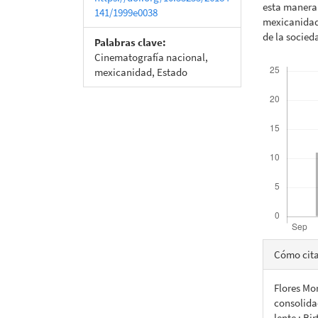
esta manera 
141/1999e0038
mexicanidad
de la socied
Palabras clave:
Cinematografía nacional,
Descargas
mexicanidad, Estado
Detall
Cómo cit
del
Flores Mor
artícu
consolida
lente : B