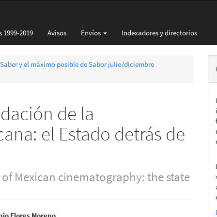
s 1999-2019
Avisos
Envíos
Indexadores y directorios
 Saber y el máximo posible de Sabor julio/diciembre
dación de la
ana: el Estado detrás de
n of Mexican cinematography: the state
nio Flores Moreno