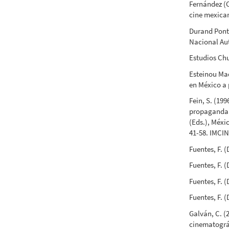
Fernández (C
cine mexica
Durand Ponte
Nacional Au
Estudios Chu
Esteinou Mad
en México a 
Fein, S. (19
propaganda f
(Eds.), Méxi
41-58. IMCI
Fuentes, F. (
Fuentes, F. 
Fuentes, F. 
Fuentes, F. (
Galván, C. (
cinematográf