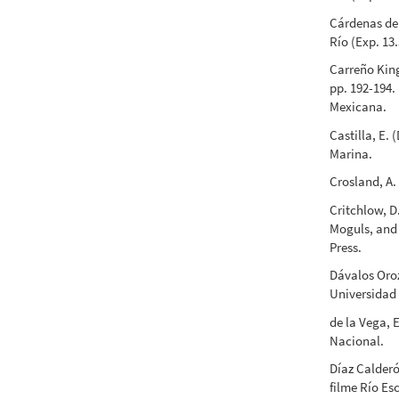
Cárdenas del
Río (Exp. 13
Carreño King
pp. 192-194.
Mexicana.
Castilla, E. 
Marina.
Crosland, A.
Critchlow, D
Moguls, and
Press.
Dávalos Oroz
Universidad 
de la Vega, 
Nacional.
Díaz Calderó
filme Río Es