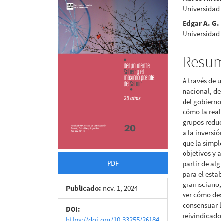
Barra
Conte
Universidad
lateral
princi
Edgar A. G.
del
del
Universidad
artículo
artícu
Resu
A través de 
nacional, des
del gobierno
cómo la real
grupos reduc
a la inversi
que la simpl
objetivos y 
PDF
partir de al
para el esta
gramsciano, 
Publicado:
nov. 1, 2024
ver cómo des
consensuar 
DOI:
reivindicado
https://doi.org/10.33255/26184