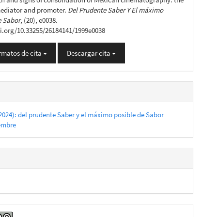
mediator and promoter.
Del Prudente Saber Y El máximo
e Sabor
, (20), e0038.
oi.org/10.33255/26184141/1999e0038
rmatos de cita
Descargar cita
2024): del prudente Saber y el máximo posible de Sabor
iembre