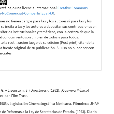
 está bajo una licencia internacional
Creative Commons
n-NoComercial-CompartirIgual 4.0
.
nes no tienen cargos para las y los autores ni para las y los
y se incita a las y los autores a depositar sus contribuciones en
sitorios institucionales y temáticos, con la certeza de que la
 el conocimiento son un bien de todos y para todos.
e la reutilización luego de su edición (Post print) citando la
la fuente original de su publicación. Su uso no puede ser con
rciales.
G. y Eisenstein, S. (Directores). (1932). ¡Qué viva México!
Mexican Film Trust.
 (1983). Legislación Cinematográfica Mexicana. Filmoteca UNAM.
 de Reformas a la Ley de Secretarías de Estado. (1943). Diario