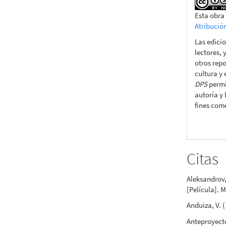
Esta obra
Atribució
Las edicio
lectores, 
otros repo
cultura y
DPS
permit
autoría y 
fines come
Citas
Aleksandrov, 
[Película]. 
Anduiza, V.
Anteproyecto