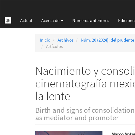
Navegación
principal
Contenido
Actual
Acerca de
Números anteriores
Edicione
principal
Barra
lateral
Inicio
Archivos
Núm. 20 (2024): del prudente
Artículos
Nacimiento y consoli
cinematografía mexic
la lente
Birth and signs of consolidatio
as mediator and promoter
Marco Anto