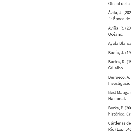
Oficial de l
Ávila, J. (2
´s Época de 
Aviña, R. (2
Océano.
Ayala Blanco
Badía, J. (19
Bartra, R. (
Grijalbo.
Berrueco, A.
Investigaci
Best Maugard
Nacional.
Burke, P. (2
histórico. Cr
Cárdenas del
Río (Exp. 54