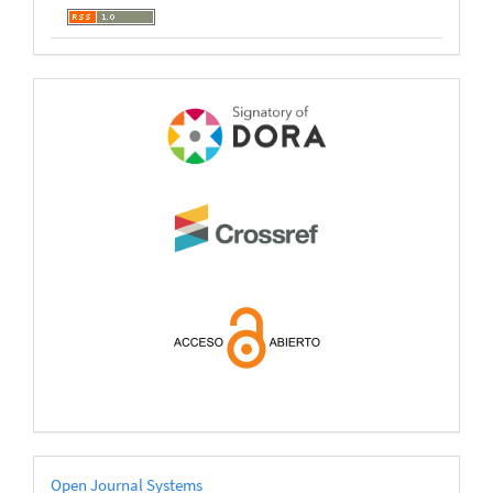
open
acces
Desarrollado
Open Journal Systems