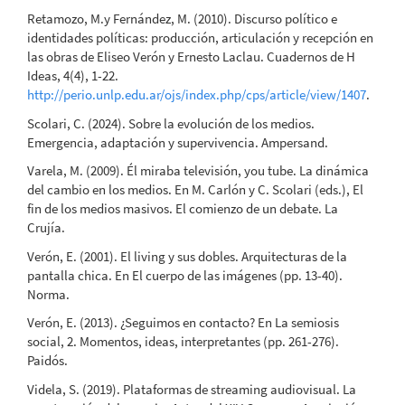
Retamozo, M.y Fernández, M. (2010). Discurso político e
identidades políticas: producción, articulación y recepción en
las obras de Eliseo Verón y Ernesto Laclau. Cuadernos de H
Ideas, 4(4), 1-22.
http://perio.unlp.edu.ar/ojs/index.php/cps/article/view/1407
.
Scolari, C. (2024). Sobre la evolución de los medios.
Emergencia, adaptación y supervivencia. Ampersand.
Varela, M. (2009). Él miraba televisión, you tube. La dinámica
del cambio en los medios. En M. Carlón y C. Scolari (eds.), El
fin de los medios masivos. El comienzo de un debate. La
Crujía.
Verón, E. (2001). El living y sus dobles. Arquitecturas de la
pantalla chica. En El cuerpo de las imágenes (pp. 13-40).
Norma.
Verón, E. (2013). ¿Seguimos en contacto? En La semiosis
social, 2. Momentos, ideas, interpretantes (pp. 261-276).
Paidós.
Videla, S. (2019). Plataformas de streaming audiovisual. La