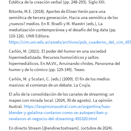
Estética de la creación verbal (pp. 248-293). Siglo XXI.
Bitonte, M.E. (2018). Aportes de Eliseo Verón para una
semiótica de tercera generación. Hacia una semiótica de los
¿nuevos? medios. En R. Biselli y M. Maestri (eds.), La
mediatización contemporánea y el desafío del big data (pp.
110-126). UNR Editora.
https://cim.unr.edu.ar/assets/archivos/pub_cuaderno_del_cim_65
Carlón, M. (2021). El poder del humor en una sociedad
hipermediatizada. Recursos humorísticos y saltos
hipermediáticos. En AA.VV., Arruinando chistes. Panorama del
humor y de lo cómico (pp. 129-149). Teseo.
Carlón, M. y Scolari, C. (eds.) (2009). El fin de los medios
masivos: el comienzo de un debate. La Crujía.
El año de la consolidación de los canales de streaming: un
mapeo con mirada local. (2024, 30 de agosto). La opinión
Austral.
https://laopinionaustral.com.ar/argentina/luzu-
blender-y-gelatina-contaron-como-se-autoperciben-y-
revelaron-el-negocio-del-streaming-455320.html
En directo Stream [@endirectostream]. (octubre de 2024).