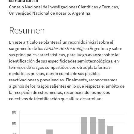
Contenido
Mariana Busso
Consejo Nacional de Investigaciones Científicas y Técnicas,
principal
Universidad Nacional de Rosario. Argentina
del
Resumen
artículo
En este artículo se planteará un recorrido inicial sobre el
surgimiento de los
canales de streaming
en Argentina y sobre
sus principales características, para luego avanzar sobre la
identificación de sus especificidades semiotecnológicas, en
términos de rasgos compartidos con otras plataformas
mediáticas previas, dando cuenta de sus posibles
reactivaciones y prevalencias. Finalmente, reconoceremos
algunos de los rasgos salientes en lo que respecta el ámbito de
la recepción de estos medios, reconociendo los nuevos
colectivos de identificación que allí se desarrollan.
Descargas