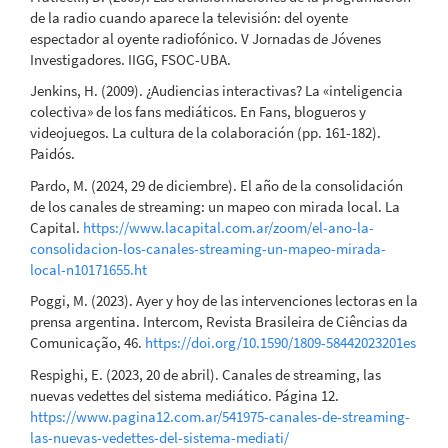
de la radio cuando aparece la televisión: del oyente
espectador al oyente radiofónico. V Jornadas de Jóvenes
Investigadores. IIGG, FSOC-UBA.
Jenkins, H. (2009). ¿Audiencias interactivas? La «inteligencia
colectiva» de los fans mediáticos. En Fans, blogueros y
videojuegos. La cultura de la colaboración (pp. 161-182).
Paidós.
Pardo, M. (2024, 29 de diciembre). El año de la consolidación
de los canales de streaming: un mapeo con mirada local. La
Capital.
https://www.lacapital.com.ar/zoom/el-ano-la-
consolidacion-los-canales-streaming-un-mapeo-mirada-
local-n10171655.ht
Poggi, M. (2023). Ayer y hoy de las intervenciones lectoras en la
prensa argentina. Intercom, Revista Brasileira de Ciências da
Comunicação, 46.
https://doi.org/10.1590/1809-58442023201es
Respighi, E. (2023, 20 de abril). Canales de streaming, las
nuevas vedettes del sistema mediático. Página 12.
https://www.pagina12.com.ar/541975-canales-de-streaming-
las-nuevas-vedettes-del-sistema-mediati/