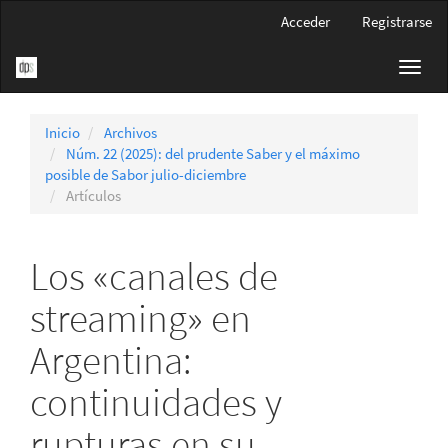
Navegación
Acceder
Registrarse
principal
Contenido
Toggl
principal
navig
Barra
lateral
Inicio
Archivos
Núm. 22 (2025): del prudente Saber y el máximo
posible de Sabor julio-diciembre
Artículos
Los «canales de
streaming» en
Argentina:
continuidades y
rupturas en su