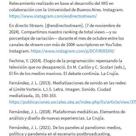
Relevamiento realizado en base al desarrollo del IMS en
colaboración con la Universidad de Buenos Aires. Instagram.
https://www.instagram.com/endirectostream/
En directo Stream. [@endirectostream]. (7 de noviembre de
2024). Compartimos nuestro ranking de total views —y su
porcentaje de variación— durante el mes de octubre entre los
canales de stream con más de 100K suscriptores en YouTube.
Instagram.
https://www.instagram.com/p/DCFrRlXSXIt/
Fechine, Y. (2014). Elogio de la programación: repensando la
televisión que no desapareció. En M. Carlón y C. Scolari (eds.),
El fin de los medios masivos. El debate continúa. La Crujía.
Fernández, J. L. (2013). Mediatizaciones de sonido en las redes:
el Límite Vorterix. L.I.S. Letra. Imagen. Sonido. Ciudad
mediatizada, 10, 150-163.
https://publicaciones.sociales.uba.ar/index.php/lis/article/view/37
Fernández, J. L. (2018). Plataformas mediáticas. Elementos de
análisis y diseño de nuevas experiencias. La Crujía.
Fernández, J. L. (2021). De los paneles al panelismo: medios,
política y pandemia en el escenario postbroadcasting.