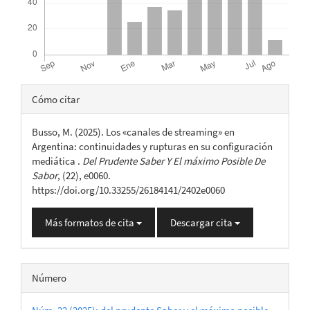
Detalles
Cómo citar
del
Busso, M. (2025). Los «canales de streaming» en
artículo
Argentina: continuidades y rupturas en su configuración
mediática .
Del Prudente Saber Y El máximo Posible De
Sabor
, (22), e0060.
https://doi.org/10.33255/26184141/2402e0060
Más formatos de cita
Descargar cita
Número