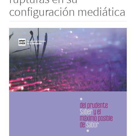
configuración mediática
Barra
lateral
del
artículo