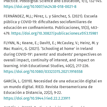
Practice. Postdigital Science and Education, 1(1), 132-145.
https://doi.org/10.1007/s42438-018-0021-8
FERNÁNDEZ, M.J.; Pérez, L. y Sánchez, S. (2021). Escuela
pública y COVID-19: dificultades sociofamiliares de
educación en confinamiento. Publicaciones, 51(3), 463-
479.
https://doi.org/10.30827/publicaciones.v51i3.15981
FLYNN, N.; Keane, E.; Davitt, E.; McCauley, V.; Heinz, M. y
Mac Ruairc, G. (2021). ‘Schooling at home’ in Ireland
during COVID-19’: parents’ and students’ perspectives on
overall impact, continuity of interest, and impact on
learning. Irish Educational Studies, 40(2), 217-226.
https://doi.org/10.1080/03323315.2021.1916558
GARCÍA, L. (2019). Necesidad de una educación digital en
un mundo digital. RIED. Revista Iberoamericana de
Educación a Distancia, 22(2), 9-22.
https://doi.org/10.5944/ried.22.2.23911