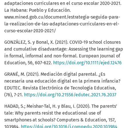
adaptaciones curriculares en el curso escolar 2020-2021.
La Habana: Pueblo y Educación.
www.mined.gob.cu/document/estrategia-seguida-para-
la-realizacion-de-las-adaptaciones-curriculares-en-el-
curso-escolar-2020-2021/
GONZÁLEZ, S. y Bonal, X. (2021). COVID-19 school closures
and cumulative disadvantage: Assessing the learning gap
in formal, informal and non-formal. European Journal of
Education, 56, 607-622.
https://doi.org/10.1111/ejed.12476
GRANÉ, M. (2021). Mediación digital parental. ¿Es
necesaria una educación digital en la primera infancia?
EDUTEC. Revista Electrónica de Tecnología Educativa,
(76), 7-21.
https://doi.org/10.21556/edutec.2021.76.2037
HADAD, S.; Meishar-Tal, H. y Blau, I. (2020). The parents’
tale: Why parents resist the educational use of
smartphones at schools? Computers & Education, 157,
103984.
https://doi.org/10.1016/j.compedu.2020.103984