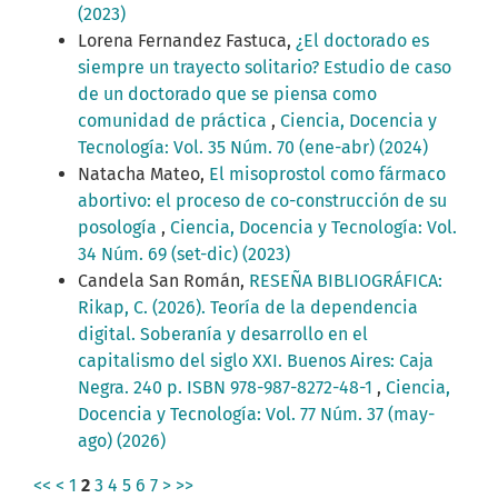
(2023)
Lorena Fernandez Fastuca,
¿El doctorado es
siempre un trayecto solitario? Estudio de caso
de un doctorado que se piensa como
comunidad de práctica
,
Ciencia, Docencia y
Tecnología: Vol. 35 Núm. 70 (ene-abr) (2024)
Natacha Mateo,
El misoprostol como fármaco
abortivo: el proceso de co-construcción de su
posología
,
Ciencia, Docencia y Tecnología: Vol.
34 Núm. 69 (set-dic) (2023)
Candela San Román,
RESEÑA BIBLIOGRÁFICA:
Rikap, C. (2026). Teoría de la dependencia
digital. Soberanía y desarrollo en el
capitalismo del siglo XXI. Buenos Aires: Caja
Negra. 240 p. ISBN 978-987-8272-48-1
,
Ciencia,
Docencia y Tecnología: Vol. 77 Núm. 37 (may-
ago) (2026)
<<
<
1
2
3
4
5
6
7
>
>>