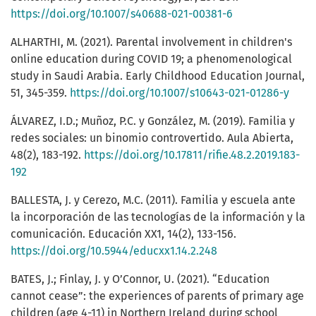
https://doi.org/10.1007/s40688-021-00381-6
ALHARTHI, M. (2021). Parental involvement in children's
online education during COVID 19; a phenomenological
study in Saudi Arabia. Early Childhood Education Journal,
51, 345-359.
https://doi.org/10.1007/s10643-021-01286-y
ÁLVAREZ, I.D.; Muñoz, P.C. y González, M. (2019). Familia y
redes sociales: un binomio controvertido. Aula Abierta,
48(2), 183-192.
https://doi.org/10.17811/rifie.48.2.2019.183-
192
BALLESTA, J. y Cerezo, M.C. (2011). Familia y escuela ante
la incorporación de las tecnologías de la información y la
comunicación. Educación XX1, 14(2), 133-156.
https://doi.org/10.5944/educxx1.14.2.248
BATES, J.; Finlay, J. y O’Connor, U. (2021). “Education
cannot cease”: the experiences of parents of primary age
children (age 4-11) in Northern Ireland during school