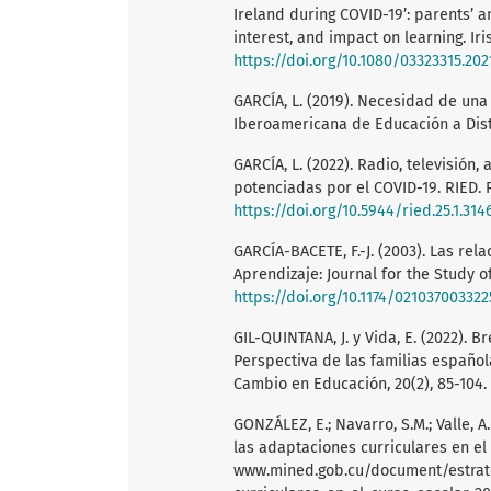
Ireland during COVID-19’: parents’ a
interest, and impact on learning. Iri
https://doi.org/10.1080/03323315.202
GARCÍA, L. (2019). Necesidad de una 
Iberoamericana de Educación a Dista
GARCÍA, L. (2022). Radio, televisión
potenciadas por el COVID-19. RIED. 
https://doi.org/10.5944/ried.25.1.314
GARCÍA-BACETE, F.-J. (2003). Las rela
Aprendizaje: Journal for the Study 
https://doi.org/10.1174/02103700332
GIL-QUINTANA, J. y Vida, E. (2022). B
Perspectiva de las familias español
Cambio en Educación, 20(2), 85-104.
GONZÁLEZ, E.; Navarro, S.M.; Valle, A.
las adaptaciones curriculares en el
www.mined.gob.cu/document/estrate