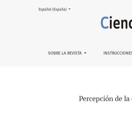
Cambiar el idioma. El actual es:
Español (España)
Percepción de la educación digital de famil
SOBRE LA REVISTA
INSTRUCCIONE
Percepción de la