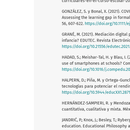
curriculares-en-el-curso-escolar-2
GONZÁLEZ, S. y Bonal, X. (2021). CO
Assessing the learning gap in forma
56, 607-622.
https://doi.org/10.1111/e
GRANÉ, M. (2021). Mediación digital 
infancia? EDUTEC. Revista Electrónic
https://doi.org/10.21556/edutec.2021
HADAD, S.; Meishar-Tal, H. y Blau, I.
use of smartphones at schools? Com
https://doi.org/10.1016/j.compedu.2
HALPERN, D.; Piña, M. y Ortega-Gunck
tecnologías para potenciar el rendim
https://doi.org/10.5944/educXX1.287
HERNÁNDEZ-SAMPIERI, R. y Mendoza, C
cuantitativa, cualitativa y mixta. Mé
JANDRIĆ, P.; Knox, J.; Besley, T.; Rybe
education. Educational Philosophy a