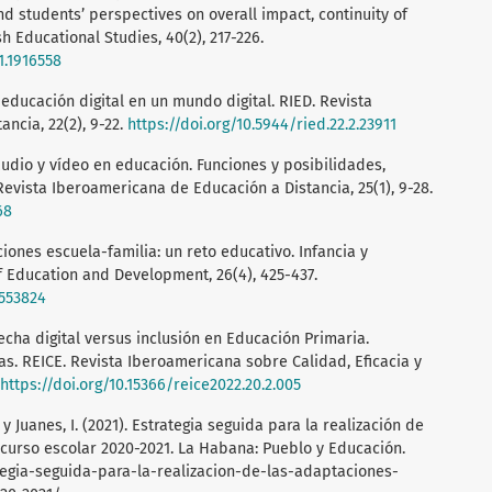
nd students’ perspectives on overall impact, continuity of
sh Educational Studies, 40(2), 217-226.
1.1916558
educación digital en un mundo digital. RIED. Revista
ncia, 22(2), 9-22.
https://doi.org/10.5944/ried.22.2.23911
, audio y vídeo en educación. Funciones y posibilidades,
Revista Iberoamericana de Educación a Distancia, 25(1), 9-28.
68
ciones escuela-familia: un reto educativo. Infancia y
of Education and Development, 26(4), 425-437.
2553824
recha digital versus inclusión en Educación Primaria.
as. REICE. Revista Iberoamericana sobre Calidad, Eficacia y
https://doi.org/10.15366/reice2022.20.2.005
 y Juanes, I. (2021). Estrategia seguida para la realización de
 curso escolar 2020-2021. La Habana: Pueblo y Educación.
gia-seguida-para-la-realizacion-de-las-adaptaciones-