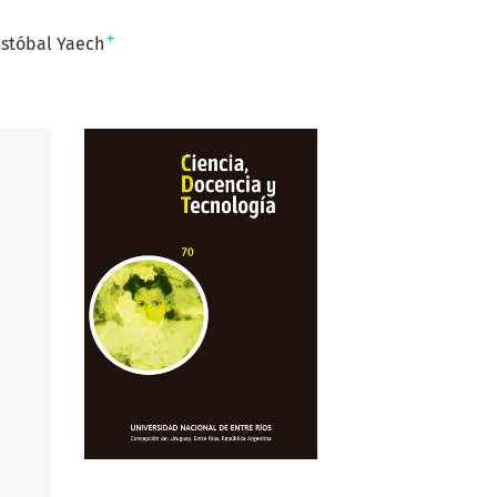
+
istóbal Yaech