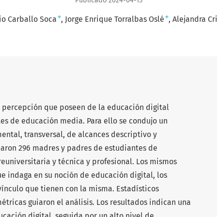
Publicado 2024-04-15
+
+
io Carballo Soca
Jorge Enrique Torralbas Oslé
Alejandra Cr
la percepción que poseen de la educación digital
es de educación media. Para ello se condujo un
ental, transversal, de alcances descriptivo y
iparon 296 madres y padres de estudiantes de
euniversitaria y técnica y profesional. Los mismos
e indaga en su noción de educación digital, los
 vínculo que tienen con la misma. Estadísticos
tricas guiaron el análisis. Los resultados indican una
ucación digital, seguida por un alto nivel de