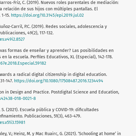
arros-Friz, C. (2019). Nuevos roles parentales de mediación:
 relación de sus hijos con múltiples pantallas. El
 1-15.
https://doi.org/10.3145/epi.2019.jul.02
ñoz-Carril, P.C. (2019). Redes sociales, adolescencia y
blicaciones, 49(2), 117-132.
es.v49i2.8527
¿Nuevas formas de enseñar y aprender? Las posibilidades en
 en la escuela. Perfiles Educativos, XL (Especial), 142-178.
167e.2018.Especial.59182
wards a radical digital citizenship in digital education.
131-147.
https://doi.org/10.1080/17508487.2016.1234494
ion in Design and Practice. Postdigital Science and Education,
/s42438-018-0021-8
 S. (2021). Escuela pública y COVID-19: dificultades
inamiento. Publicaciones, 51(3), 463-479.
es.v51i3.15981
uley, V.; Heinz, M. y Mac Ruairc, G. (2021). ‘Schooling at home’ in