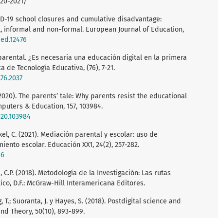
020-2021/
VID-19 school closures and cumulative disadvantage:
l, informal and non-formal. European Journal of Education,
jed.12476
parental. ¿Es necesaria una educación digital en la primera
a de Tecnología Educativa, (76), 7-21.
.76.2037
 (2020). The parents’ tale: Why parents resist the educational
puters & Education, 157, 103984.
020.103984
el, C. (2021). Mediación parental y escolar: uso de
iento escolar. Educación XX1, 24(2), 257-282.
16
.P. (2018). Metodología de la Investigación: Las rutas
xico, D.F.: McGraw-Hill Interamericana Editores.
rg, T.; Suoranta, J. y Hayes, S. (2018). Postdigital science and
nd Theory, 50(10), 893-899.