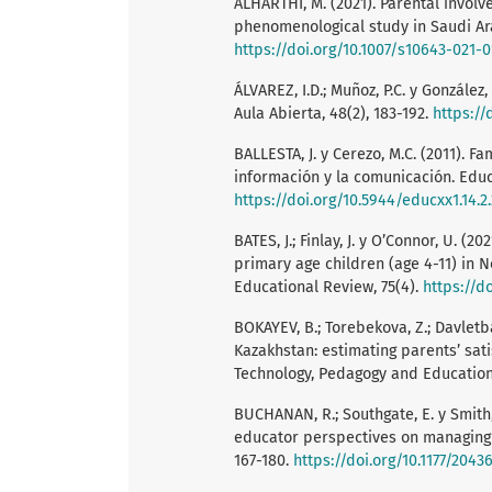
ALHARTHI, M. (2021). Parental involv
phenomenological study in Saudi Ara
https://doi.org/10.1007/s10643-021-
ÁLVAREZ, I.D.; Muñoz, P.C. y González
Aula Abierta, 48(2), 183-192.
https://
BALLESTA, J. y Cerezo, M.C. (2011). F
información y la comunicación. Educa
https://doi.org/10.5944/educxx1.14.2
BATES, J.; Finlay, J. y O’Connor, U. 
primary age children (age 4-11) in 
Educational Review, 75(4).
https://d
BOKAYEV, B.; Torebekova, Z.; Davletba
Kazakhstan: estimating parents’ sati
Technology, Pedagogy and Education,
BUCHANAN, R.; Southgate, E. y Smith, 
educator perspectives on managing ch
167-180.
https://doi.org/10.1177/204