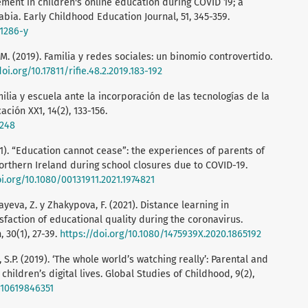
ement in children's online education during COVID 19; a
bia. Early Childhood Education Journal, 51, 345-359.
01286-y
, M. (2019). Familia y redes sociales: un binomio controvertido.
doi.org/10.17811/rifie.48.2.2019.183-192
amilia y escuela ante la incorporación de las tecnologías de la
ción XX1, 14(2), 133-156.
.248
(2021). “Education cannot cease”: the experiences of parents of
Northern Ireland during school closures due to COVID-19.
oi.org/10.1080/00131911.2021.1974821
yeva, Z. y Zhakypova, F. (2021). Distance learning in
sfaction of educational quality during the coronavirus.
 30(1), 27-39.
https://doi.org/10.1080/1475939X.2020.1865192
S.P. (2019). ‘The whole world’s watching really’: Parental and
ildren’s digital lives. Global Studies of Childhood, 9(2),
3610619846351