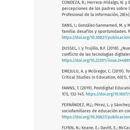
CONDEZA, R.; Herrera-Hidalgo, N. y B
percepciones de los padres sobre la
Profesional de la Información, 28(4),
DANS, I.; González-Sanmamed, M. y Mu
familia: desafíos y oportunidades. Pu
https://doi.org/10.30827/publicacion
DUSSEL, I. y Trujillo, B.F. (2018). 
conflicto de las tecnologías digitales
https://doi.org/10.22201/iisue.24486
EMEJULU, A. y McGregor, C. (2019). To
Critical Studies in Education, 60(1), 
FAWNS, T. (2019). Postdigital Educat
1(1), 132-145.
https://doi.org/10.1007
FERNÁNDEZ, M.J.; Pérez, L. y Sánchez,
sociofamiliares de educación en conf
https://doi.org/10.30827/publicacion
FLYNN, N.; Keane, E.; Davitt, E.; McCa