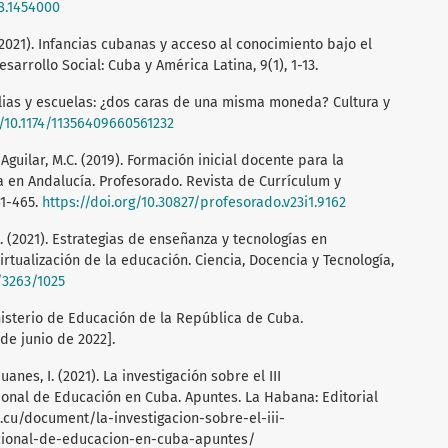
18.1454000
 (2021). Infancias cubanas y acceso al conocimiento bajo el
sarrollo Social: Cuba y América Latina, 9(1), 1-13.
milias y escuelas: ¿dos caras de una misma moneda? Cultura y
g/10.1174/11356409660561232
Aguilar, M.C. (2019). Formación inicial docente para la
a en Andalucía. Profesorado. Revista de Currículum y
41-465.
https://doi.org/10.30827/profesorado.v23i1.9162
A. (2021). Estrategias de enseñanza y tecnologías en
irtualización de la educación. Ciencia, Docencia y Tecnología,
/3263/1025
nisterio de Educación de la República de Cuba.
de junio de 2022].
Juanes, I. (2021). La investigación sobre el III
onal de Educación en Cuba. Apuntes. La Habana: Editorial
cu/document/la-investigacion-sobre-el-iii-
cional-de-educacion-en-cuba-apuntes/