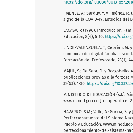
https://doi.org/10.1080/00131857.20
JIMÉNEZ, A.; Sarduy, Y. y Jiménez, R.
signo de la COVID-19. Estudios del De
LACASA, P. (1996). Introducción: Fa
Educación, 8(4), 5-10.
https://doi.or
LINDE-VALENZUELA, T.; Cebrián, M. y 
comunicación digital familia-escuel
Formación del Profesorado, 23(1), 4
MAJUL, S.; De Seta, D. y Borgobello, 
publicaciones previas a la forzosa v
32(63), 1-30.
https://doi.org/10.33255
MINISTERIO DE EDUCACIÓN (s.f.). Mi
www.mined.gob.cu [recuperado el 2 
NAVARRO, S.M.; Valle, A.; García, S. y 
Perfeccionamiento del Sistema Naci
Pueblo y Educación. www.mined.gob.
perfeccionamiento-del-sistema-na