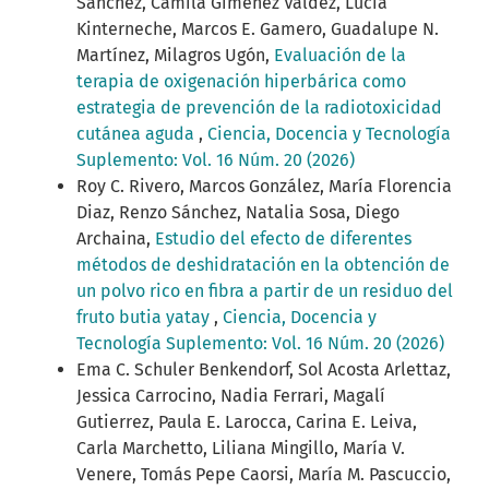
Sanchez, Camila Gimenez Valdez, Lucía
Kinterneche, Marcos E. Gamero, Guadalupe N.
Martínez, Milagros Ugón,
Evaluación de la
terapia de oxigenación hiperbárica como
estrategia de prevención de la radiotoxicidad
cutánea aguda
,
Ciencia, Docencia y Tecnología
Suplemento: Vol. 16 Núm. 20 (2026)
Roy C. Rivero, Marcos González, María Florencia
Diaz, Renzo Sánchez, Natalia Sosa, Diego
Archaina,
Estudio del efecto de diferentes
métodos de deshidratación en la obtención de
un polvo rico en fibra a partir de un residuo del
fruto butia yatay
,
Ciencia, Docencia y
Tecnología Suplemento: Vol. 16 Núm. 20 (2026)
Ema C. Schuler Benkendorf, Sol Acosta Arlettaz,
Jessica Carrocino, Nadia Ferrari, Magalí
Gutierrez, Paula E. Larocca, Carina E. Leiva,
Carla Marchetto, Liliana Mingillo, María V.
Venere, Tomás Pepe Caorsi, María M. Pascuccio,