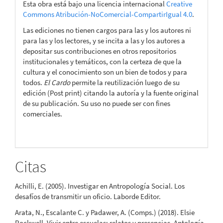
Esta obra está bajo una licencia internacional
Creative
Commons Atribución-NoComercial-CompartirIgual 4.0
.
Las ediciones no tienen cargos para las y los autores ni
para las y los lectores, y se incita a las y los autores a
depositar sus contribuciones en otros repositorios
institucionales y temáticos, con la certeza de que la
cultura y el conocimiento son un bien de todos y para
todos.
El Cardo
permite la reutilización luego de su
edición (Post print) citando la autoría y la fuente original
de su publicación. Su uso no puede ser con fines
comerciales.
Citas
Achilli, E. (2005). Investigar en Antropología Social. Los
desafíos de transmitir un oficio. Laborde Editor.
Arata, N., Escalante C. y Padawer, A. (Comps.) (2018). Elsie
Rockwell. Vivir entre escuelas: relatos y presencias. Antología