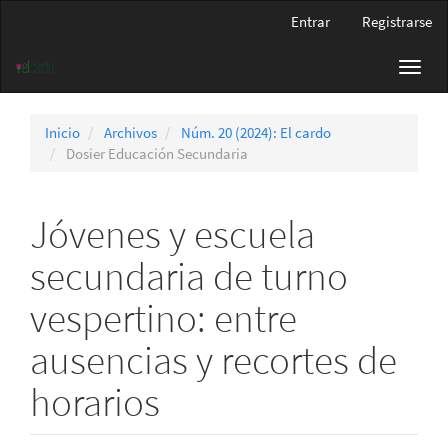
Navegación
Entrar
Registrarse
principal
Contenido
Toggl
principal
navig
Barra
lateral
Inicio
Archivos
Núm. 20 (2024): El cardo
Dosier Educación Secundaria
Jóvenes y escuela
secundaria de turno
vespertino: entre
ausencias y recortes de
horarios