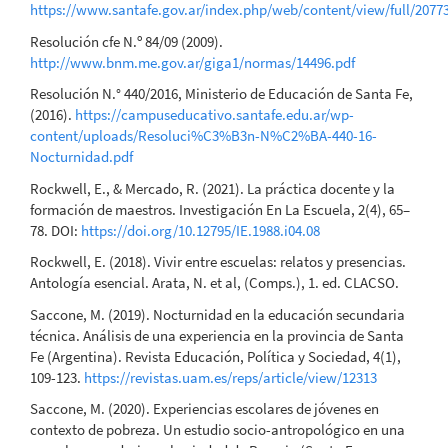
https://www.santafe.gov.ar/index.php/web/content/view/full/2077
Resolución cfe N.º 84/09 (2009).
http://www.bnm.me.gov.ar/giga1/normas/14496.pdf
Resolución N.° 440/2016, Ministerio de Educación de Santa Fe,
(2016).
https://campuseducativo.santafe.edu.ar/wp-
content/uploads/Resoluci%C3%B3n-N%C2%BA-440-16-
Nocturnidad.pdf
Rockwell, E., & Mercado, R. (2021). La práctica docente y la
formación de maestros. Investigación En La Escuela, 2(4), 65–
78. DOI:
https://doi.org/10.12795/IE.1988.i04.08
Rockwell, E. (2018). Vivir entre escuelas: relatos y presencias.
Antología esencial. Arata, N. et al, (Comps.), 1. ed. CLACSO.
Saccone, M. (2019). Nocturnidad en la educación secundaria
técnica. Análisis de una experiencia en la provincia de Santa
Fe (Argentina). Revista Educación, Política y Sociedad, 4(1),
109-123.
https://revistas.uam.es/reps/article/view/12313
Saccone, M. (2020). Experiencias escolares de jóvenes en
contexto de pobreza. Un estudio socio-antropológico en una