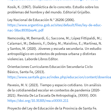
Kosik, K. (1967). Dialéctica de lo concreto. Estudio sobre los
problemas del hombre y del mundo. Editorial Grijalbo.
Ley Nacional de Educación N.° 26206 (2006).
https://www.argentina.gob.ar/sites/default/files/ley-de-educ-
nac-58ac89392ea4c.pdf
Nemcovsky, M; Bernardi, G.; Saccone, M.; López Fittipaldi, M.;
Calamari, M.; Debonis, F.; Dobry, M.; Maiolino, E.; Martínez, N.
y Santos, M. (2020). Jóvenes y escuela secundaria. Un estudio
antropológico en contextos de pobreza urbana y distintas
violencias. Laborde Libros Editor.
Orientaciones Curriculares Educación Secundaria Ciclo
Básico, Santa Fe, (2013).
https://www.santafe.gov.ar/index.php/educacion/content/downloa
Pavesio, M. V. (2023). Tiempo y espacio cotidiano. Un análisis
de la cotidianeidad escolar en contextos de pandemia (2020-
2021). Revista De La Escuela De Antropología, (XXXII). DOI:
https://doi.org/10.35305/rea.viXXXII.211
Proyecto del Ley de Educación de la Provincia de Santa Fe.