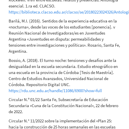
esencial. 1.ra ed. CLACSO.
https://biblioteca.clacso.edu.ar/clacso/se/20180223024326/Antolog
Barilá, M.I. (2016). Sentidos de la experiencia educativa en la
«nocturna», desde las voces de los estudiantes [ponencia]. v
Reunión Nacional de Investigadoras/es en Juventudes
Argentina «Juventudes en disputa: permeabilidades y
tensiones entre investigaciones y políticas». Rosario, Santa Fe,
Argentina.
Bossio, A. (2018). El turno noche: tensiones y desafíos ante la
desigualdad en la escuela secundaria. Estudio etnográfico en
una escuela en la provincia de Córdoba [Tesis de Maestría].
Centro de Estudios Avanzados, Universidad Nacional de
Córdoba. Repositorio Digital UNC.
https://rdu.unc.edu.ar/handle/11086/6900?show=full
Circular N.º 01/22 Santa Fe, Subsecretaría de Educación
Secundaria «Cuna de la Constitución Nacional», 22 de febrero
de 2022.
Circular N.° 11/2022 sobre la implementación del «Plan 25:
hacia la construcción de 25 horas semanales en las escuelas