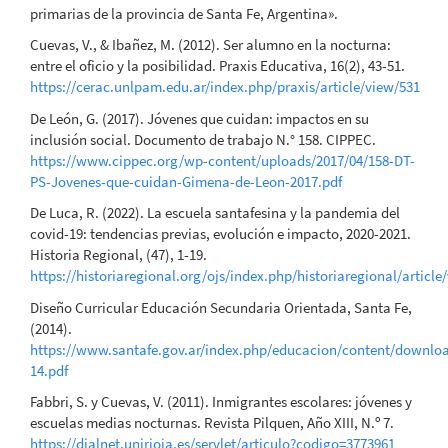
primarias de la provincia de Santa Fe, Argentina».
Cuevas, V., & Ibañez, M. (2012). Ser alumno en la nocturna:
entre el oficio y la posibilidad. Praxis Educativa, 16(2), 43-51.
https://cerac.unlpam.edu.ar/index.php/praxis/article/view/531
De León, G. (2017). Jóvenes que cuidan: impactos en su
inclusión social. Documento de trabajo N.° 158. CIPPEC.
https://www.cippec.org/wp-content/uploads/2017/04/158-DT-
PS-Jovenes-que-cuidan-Gimena-de-Leon-2017.pdf
De Luca, R. (2022). La escuela santafesina y la pandemia del
covid-19: tendencias previas, evolución e impacto, 2020-2021.
Historia Regional, (47), 1-19.
https://historiaregional.org/ojs/index.php/historiaregional/article
Diseño Curricular Educación Secundaria Orientada, Santa Fe,
(2014).
https://www.santafe.gov.ar/index.php/educacion/content/downlo
14.pdf
Fabbri, S. y Cuevas, V. (2011). Inmigrantes escolares: jóvenes y
escuelas medias nocturnas. Revista Pilquen, Año XIII, N.º 7.
https://dialnet.unirioja.es/servlet/articulo?codigo=3773961