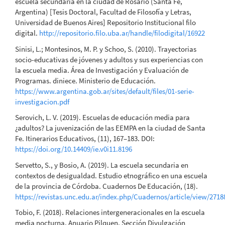
escuela secundaria en la ciudad de Rosario (Santa Fe,
Argentina) [Tesis Doctoral, Facultad de Filosofía y Letras,
Universidad de Buenos Aires] Repositorio Institucional filo
digital.
http://repositorio.filo.uba.ar/handle/filodigital/16922
Sinisi, L.; Montesinos, M. P. y Schoo, S. (2010). Trayectorias
socio-educativas de jóvenes y adultos y sus experiencias con
la escuela media. Área de Investigación y Evaluación de
Programas. diniece. Ministerio de Educación.
https://www.argentina.gob.ar/sites/default/files/01-serie-
investigacion.pdf
Serovich, L. V. (2019). Escuelas de educación media para
¿adultos? La juvenización de las EEMPA en la ciudad de Santa
Fe. Itinerarios Educativos, (11), 167–183. DOI:
https://doi.org/10.14409/ie.v0i11.8196
Servetto, S., y Bosio, A. (2019). La escuela secundaria en
contextos de desigualdad. Estudio etnográfico en una escuela
de la provincia de Córdoba. Cuadernos De Educación, (18).
https://revistas.unc.edu.ar/index.php/Cuadernos/article/view/2718
Tobio, F. (2018). Relaciones intergeneracionales en la escuela
media nocturna. Anuario Pilquen. Sección Divulgación