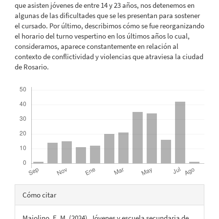
que asisten jóvenes de entre 14 y 23 años, nos detenemos en
algunas de las dificultades que se les presentan para sostener
el cursado. Por último, describimos cómo se fue reorganizando
el horario del turno vespertino en los últimos años lo cual,
consideramos, aparece constantemente en relación al
contexto de conflictividad y violencias que atraviesa la ciudad
de Rosario.
Descargas
Detalles
Cómo citar
del
Maiolino, E. M. (2024). Jóvenes y escuela secundaria de