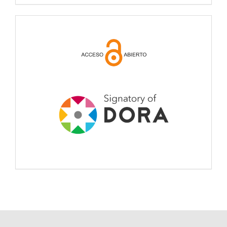
open
acces