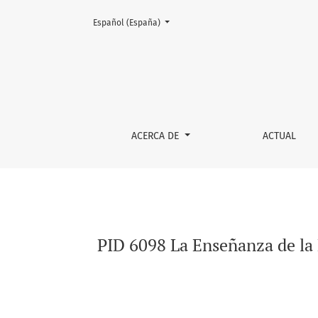
Cambiar el idioma. El actual es:
Español (España)
PID 6098 La Enseñanza de la Matemática en B
ACERCA DE
ACTUAL
PID 6098 La Enseñanza de la 