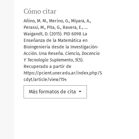
Cómo citar
Añino, M. M., Merino, G., Miyara, A.,
Perassi, M., Pita, G., Ravera, E., …
Waigandt, D. (2015). PID 6098 La
Enseñanza de la Matemática en
Bioingeniería desde la Investigación-
Acción. Una Reseña.
Ciencia, Docencia
Y Tecnología Suplemento
,
5
(5).
Recuperado a partir de
https://pcient.uner.edu.ar/index.php/S
cdyt/article/view/154
Más formatos de cita