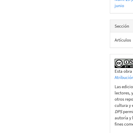
junio
Sección
Artículos
Esta obra
Atribució
Las edicio
lectores, 
otros repo
cultura y
DPS
permit
autoría y 
fines come