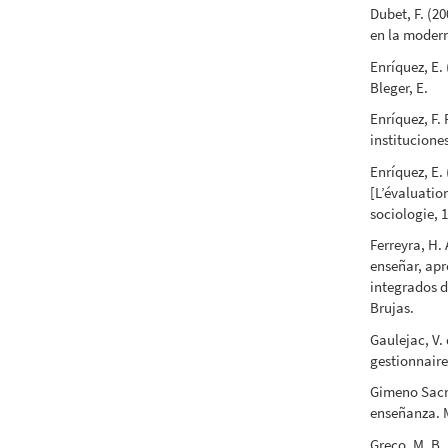
Dubet, F. (20
en la moder
Enríquez, E. 
Bleger, E.
Enríquez, F. 
institucione
Enríquez, E.
[L’évaluatio
sociologie, 
Ferreyra, H. 
enseñar, apr
integrados d
Brujas.
Gaulejac, V.
gestionnaire
Gimeno Sacri
enseñanza. 
Greco, M. B.