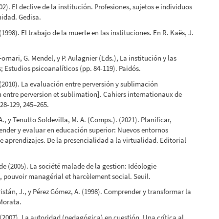
02). El declive de la institución. Profesiones, sujetos e individuos
nidad. Gedisa.
(1998). El trabajo de la muerte en las instituciones. En R. Kaës, J.
Fornari, G. Mendel, y P. Aulagnier (Eds.), La institución y las
s; Estudios psicoanalíticos (pp. 84-119). Paidós.
 (2010). La evaluación entre perversión y sublimación
n entre perversion et sublimation]. Cahiers internationaux de
128-129, 245–265.
A., y Tenutto Soldevilla, M. A. (Comps.). (2021). Planificar,
ender y evaluar en educación superior: Nuevos entornos
e aprendizajes. De la presencialidad a la virtualidad. Editorial
 de (2005). La société malade de la gestion: Idéologie
, pouvoir managérial et harcèlement social. Seuil.
stán, J., y Pérez Gómez, A. (1998). Comprender y transformar la
Morata.
 (2007). La autoridad (pedagógica) en cuestión. Una crítica al