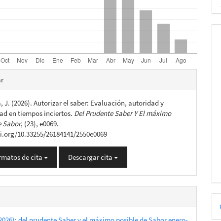
es
ar
 J. (2026). Autorizar el saber: Evaluación, autoridad y
lo
dad en tiempos inciertos.
Del Prudente Saber Y El máximo
e Sabor
, (23), e0069.
oi.org/10.33255/26184141/2550e0069
rmatos de cita
Descargar cita
D
p
2026): del prudente Saber y el máximo posible de Sabor enero-