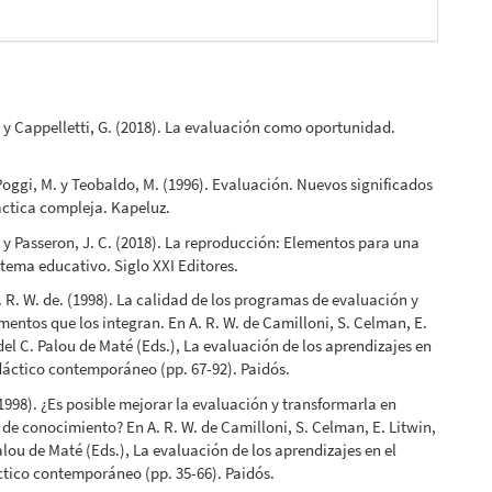
. y Cappelletti, G. (2018). La evaluación como oportunidad.
 Poggi, M. y Teobaldo, M. (1996). Evaluación. Nuevos significados
ctica compleja. Kapeluz.
, y Passeron, J. C. (2018). La reproducción: Elementos para una
istema educativo. Siglo XXI Editores.
. R. W. de. (1998). La calidad de los programas de evaluación y
umentos que los integran. En A. R. W. de Camilloni, S. Celman, E.
 del C. Palou de Maté (Eds.), La evaluación de los aprendizajes en
dáctico contemporáneo (pp. 67-92). Paidós.
1998). ¿Es posible mejorar la evaluación y transformarla en
de conocimiento? En A. R. W. de Camilloni, S. Celman, E. Litwin,
Palou de Maté (Eds.), La evaluación de los aprendizajes en el
tico contemporáneo (pp. 35-66). Paidós.