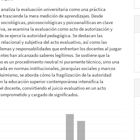
o analiza la evaluación universitaria como una práctica
 trasciende la mera medición de aprendizajes. Desde
 sociológicas, psicosociológicas y psicoanalíticas en clave
va, se examina la evaluación como acto de autorización y
e se ejerce la autoridad pedagógica. Se destacan las
relacional y subjetiva del acto evaluativo, así como las
ilemas y responsabilidades que enfrentan los docentes al juzgar
iantes han alcanzado saberes legítimos. Se sostiene que la
o es un procedimiento neutral ni puramente técnico, sino una
uada en normas institucionales, jerarquías sociales y marcos
Asimismo, se aborda cómo la fragilización de la autoridad
en la educación superior contemporánea intensifica la
el docente, convirtiendo el juicio evaluativo en un acto
comprometido y cargado de significados.