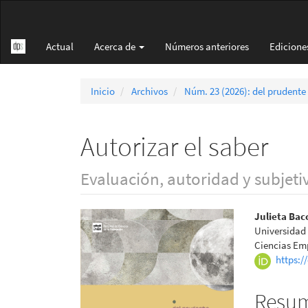
Navegación
principal
Contenido
Actual
Acerca de
Números anteriores
Edicione
principal
Barra
lateral
Inicio
Archivos
Núm. 23 (2026): del prudente
Autorizar el saber
Evaluación, autoridad y subjeti
Barra
Conte
Julieta Bac
Universidad 
lateral
princi
Ciencias Emp
https:/
del
del
artículo
artícu
Resu