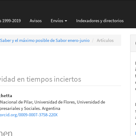
s 1999-2019
Avisos
Envíos
Indexadores y directorios
 Saber y el máximo posible de Sabor enero-junio
Artículos
vidad en tiempos inciertos
nido
chetta
Nacional de Pilar, Universidad de Flores, Universidad de
pal
resariales y Sociales. Argentina
/orcid.org/0009-0007-3758-220X
lo
men