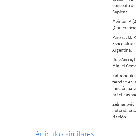
concepto de
Sapiens.
Meirieu, P. 
[Conferencia
Pereira, M. 
Especializac
Argentina.
Ruiz Acero, I
Miguel Góme
Zafiropoulos
término en l
función pate
prácticas so
Zelmanovich,
autoridades.
Nación.
Artículos similares