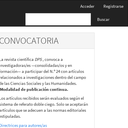
Acceder
Registrarse
Buscar
CONVOCATORIA
La revista científica
DPS
, convoca a
investigadoras/es —consolidadas/os y en
formación— a participar del N.º 24 con artículos
relacionados a investigaciones dentro del campo
de las Ciencias Sociales y las Humanidades.
Modalidad de publicación continua.
Los artículos recibidos serán evaluados según el
sistema de referato doble ciego. Solo se aceptarán
artículos que se adecuen a las normas editoriales
estipuladas.
Directrices para autores/as