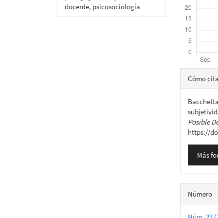
docente, psicosociología
Detall
Cómo cit
del
Bacchetta,
artícu
subjetivi
Posible D
https://d
Más fo
Número
Núm. 23 (