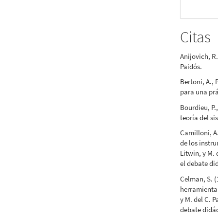
Citas
Anijovich, R
Paidós.
Bertoni, A.,
para una prá
Bourdieu, P.
teoría del s
Camilloni, A
de los instr
Litwin, y M.
el debate di
Celman, S. (
herramienta 
y M. del C. 
debate didác