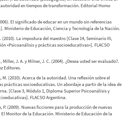
 autoridad en tiempos de transformación. Editorial Homo
(2006). El significado de educar en un mundo sin referencias
]. Ministerio de Educación, Ciencia y Tecnología de la Nación.
R. (2010). La impostura del maestro [Clase 14, Seminario III,
ión «Psicoanálisis y prácticas socioeducativas»]. FLACSO
., Miller, J. A. y Milner, J. C. (2004). ¿Desea usted ser evaluado?.
z Editores.
, M. (2010). Acerca de la autoridad. Una reflexión sobre el
as prácticas socioeducativas. Un abordaje a partir de la idea de
rna. [Clase 3, Módulo 1, Diploma Superior Psicoanálisis y
cioeducativas]. FLACSO Argentina.
 P. (2009). Nuevas ficciones para la producción de nuevas
 El Monitor de la Educación. Ministerio de Educación de la