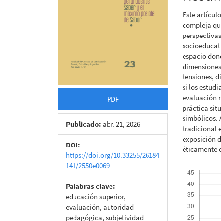
Este artícul
compleja que
perspectivas
socioeducati
espacio dond
dimensiones 
tensiones, d
si los estud
evaluación n
PDF
práctica sit
simbólicos. 
Publicado:
abr. 21, 2026
tradicional 
exposición d
DOI:
éticamente 
https://doi.org/10.33255/26184
141/2550e0069
Descargas
Palabras clave:
educación superior,
evaluación, autoridad
pedagógica, subjetividad