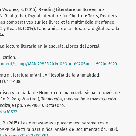
ázquez, K. (2015). Reading Literature on Screen in a
 Real (eds.), Digital Literature for Children: Texts, Readers
es comparatives sur les livres et le multimédia d’enfance
 y Real, N. (2014). Panorámica de la literatura digital para la
44.
La lectura literaria en la escuela. Libros del Zorzal.
ducation.
group/MAN.79855.201410/Open%20Source%20in%20Education%2C%20numbered.pdf
ntre literatura infantil y filosofía de la animalidad.
(1), 111-138.
Odisea y la Ilíada de Homero en una novela visual a través de
En R. Roig-Vila (ed.), Tecnología, innovación e investigación
dizaje (pp. 994-1001). Octaedro.
045/61832
 R. (2015). Las demasiadas aplicaciones: parámetros e
pAPP de lectura para niños. Anales de Documentación, 18(2).
ticle/view/227071/182891