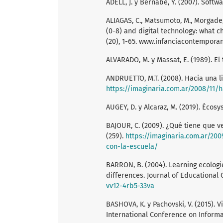
ADELL, J. y Bernabé, Y. (2007). Soft
ALIAGAS, C., Matsumoto, M., Morgade, 
(0-8) and digital technology: what c
(20), 1-65. www.infanciacontempor
ALVARADO, M. y Massat, E. (1989). El 
ANDRUETTO, M.T. (2008). Hacia una lit
https://imaginaria.com.ar/2008/11/h
AUGEY, D. y Alcaraz, M. (2019). Écosy
BAJOUR, C. (2009). ¿Qué tiene que ve
(259).
https://imaginaria.com.ar/20
con-la-escuela/
BARRON, B. (2004). Learning ecologi
differences. Journal of Educational 
vv12-4rb5-33va
BASHOVA, K. y Pachovski, V. (2015). V
International Conference on Informa