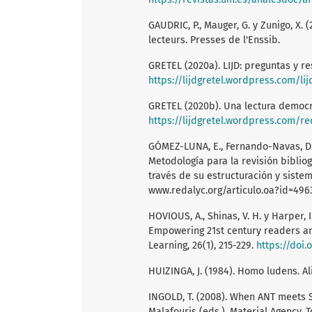
GAUDRIC, P., Mauger, G. y Zunigo, X.
lecteurs. Presses de l'Enssib.
GRETEL (2020a). LIJD: preguntas y re
https://lijdgretel.wordpress.com/l
GRETEL (2020b). Una lectura democrá
https://lijdgretel.wordpress.com/r
GÓMEZ-LUNA, E., Fernando-Navas, D. 
Metodología para la revisión bibliog
través de su estructuración y sistema
www.redalyc.org/articulo.oa?id=49
HOVIOUS, A., Shinas, V. H. y Harper, 
Empowering 21st century readers an
Learning, 26(1), 215-229.
https://doi.
HUIZINGA, J. (1984). Homo ludens. Al
INGOLD, T. (2008). When ANT meets S
Malafouris (eds.), Material Agency.