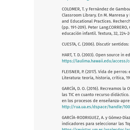
COLOMER, T. y Fernández de Gamboa V
Classroom Library. En M. Manresa y N.
and Educational Practices. Recherch
(pp. 191-209). Peter Lang.CORRERO, C.
educación infantil. Textura, 32, 224-2
CUESTA, C. (2006). Discutir sentidos: 
HART, T. D. (2003). Open source in e
https://laulima.hawaii.edu/access/content/
FLEISNER, P. (2017). Vida de perros: e
Literatura: teoría, historia, crítica, 19
GARCÍA, D. O. (2016). Recreamos la 
las TIC en cuanto recurso didáctico. 
en los procesos de enseñanza-apren
http://rua.ua.es/dspace/handle/10
GARCÍA-RODRIGUEZ, A. y Gómez-Díaz,
indicadores para seleccionar las To
https://revistas.um.es/analesdoc/ar