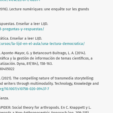
 (2016). Lecture numériques: une enquête sur les grands
spuestas. Enseñar a leer LIJD.
ijd-preguntas-y-respuestas/
tica. Enseñar a leer LIJD.
ecursos/la-lijd-en-el-aula/una-lectura-democratica/
Aponte-Mayor, G. y Betancourt-Buitrago, L. A. (2014).
ráfica y la gestión de información de temas científicos, a
tización. Dyna, 81(184), 158-163.
630405022
I. (2021). The compelling nature of transmedia storytelling:
d writers through multimodality. Technology, Knowledge and
org/10.1007/s10758-020-09437-7
ianza.
PIDER: Social theory for arthropods. En C. Knappett y L.
 Towards a Non-Anthropocentric Approach (pp. 209-215).