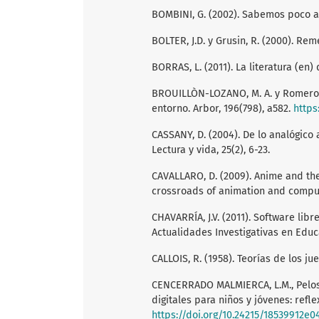
BOMBINI, G. (2002). Sabemos poco ace
BOLTER, J.D. y Grusin, R. (2000). R
BORRAS, L. (2011). La literatura (en) 
BROUILLÒN-LOZANO, M. A. y Romero Sa
entorno. Arbor, 196(798), a582.
https
CASSANY, D. (2004). De lo analógico 
Lectura y vida, 25(2), 6-23.
CAVALLARO, D. (2009). Anime and the 
crossroads of animation and compu
CHAVARRÍA, J.V. (2011). Software libr
Actualidades Investigativas en Educa
CALLOIS, R. (1958). Teorías de los jue
CENCERRADO MALMIERCA, L.M., Pelosi,
digitales para niños y jóvenes: refle
https://doi.org/10.24215/18539912e0