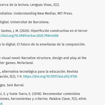
rca de la lectura. Lenguas Vivas, 2(2).
emediation. Understanding New Medias. MIT Press.
digital. Universitat de Barcelona.
ntos, J. M. (2020). Hiperficción constructiva en el tercer
://doi.org/10.3989/arbor.2020.798n4006
a lo digital. El futuro de la enseñanza de la composición.
visual novel: Narrative structure, design and play at the
ter games. McFarland.
e, alternativa tecnológica para la educación. Revista
ción, 5(2), 1-9.
https://doi.org/10.15517/aie.v5i2.9150
gos. Seix Barral.
 S. y Yuste Tuero, E. (2018). Recomendar contenidos
xiones, herramientas y criterios. Palabra Clave, 7(2), e046.
46