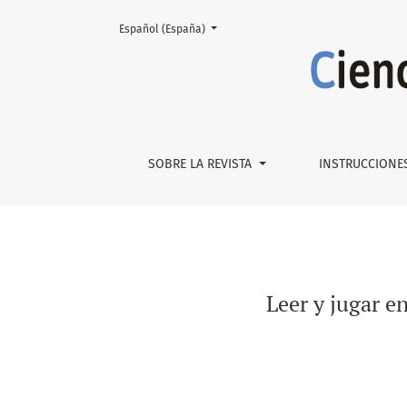
Cambiar el idioma. El actual es:
Español (España)
Leer y jugar en pantalla: ficción digital y su
SOBRE LA REVISTA
INSTRUCCIONE
Leer y jugar en