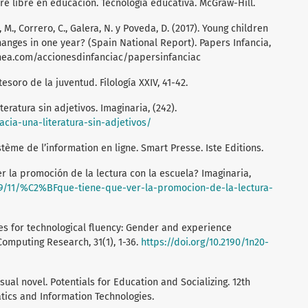
ware libre en educación. Tecnología educativa. McGraw-Hill.
M., Correro, C., Galera, N. y Poveda, D. (2017). Young children
hanges in one year? (Spain National Report). Papers Infancia,
anea.com/accionesdinfanciac/papersinfanciac
tesoro de la juventud. Filología XXIV, 41-42.
eratura sin adjetivos. Imaginaria, (242).
acia-una-literatura-sin-adjetivos/
stème de l’information en ligne. Smart Presse. Iste Editions.
r la promoción de la lectura con la escuela? Imaginaria,
09/11/%C2%BFque-tiene-que-ver-la-promocion-de-la-lectura-
es for technological fluency: Gender and experience
Computing Research, 31(1), 1-36.
https://doi.org/10.2190/1n20-
isual novel. Potentials for Education and Socializing. 12th
tics and Information Technologies.