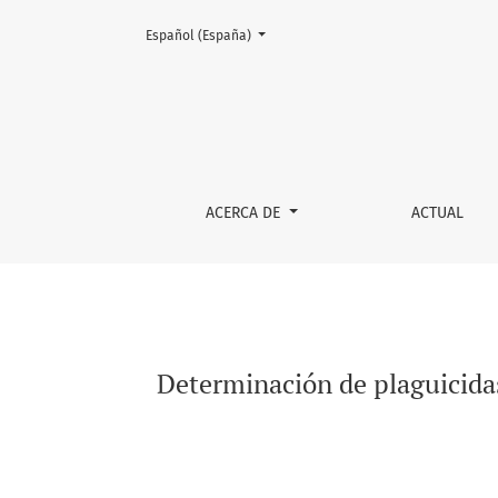
Cambiar el idioma. El actual es:
Español (España)
Determinación de plaguicidas en agua de rieg
ACERCA DE
ACTUAL
Determinación de plaguicidas