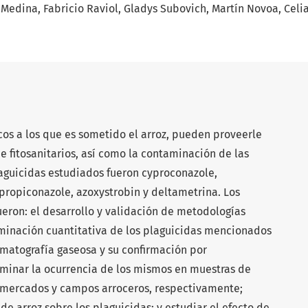
. Medina
Fabricio Raviol
Gladys Subovich
Martín Novoa
Celi
os a los que es sometido el arroz, pueden proveerle
e fitosanitarios, así como la contaminación de las
laguicidas estudiados fueron cyproconazole,
propiconazole, azoxystrobin y deltametrina. Los
ueron: el desarrollo y validación de metodologías
rminación cuantitativa de los plaguicidas mencionados
omatografía gaseosa y su confirmación por
minar la ocurrencia de los mismos en muestras de
rmercados y campos arroceros, respectivamente;
e arroz sobre los plaguicidas; y estudiar el efecto de