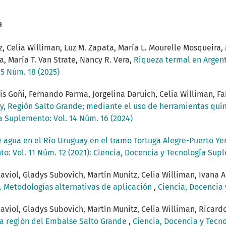
a
, Celia Williman, Luz M. Zapata, María L. Mourelle Mosqueira, M
a, María T. Van Strate, Nancy R. Vera,
Riqueza termal en Argent
5 Núm. 18 (2025)
s Goñi, Fernando Parma, Jorgelina Daruich, Celia Williman, Fa
ay, Región Salto Grande; mediante el uso de herramientas quí
a Suplemento: Vol. 14 Núm. 16 (2024)
 agua en el Río Uruguay en el tramo Tortuga Alegre-Puerto Y
o: Vol. 11 Núm. 12 (2021): Ciencia, Docencia y Tecnología Su
o Raviol, Gladys Subovich, Martín Munitz, Celia Williman, Ivana 
s. Metodologías alternativas de aplicación
,
Ciencia, Docencia 
o Raviol, Gladys Subovich, Martín Munitz, Celia Williman, Ricar
la región del Embalse Salto Grande
,
Ciencia, Docencia y Tecno