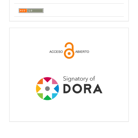
open
acces