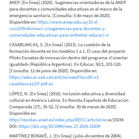
ANEP. [En línea] (2020). Sugerencias orientadoras de la ANEP
para docentes y comunidades educativas en el marco de la
emergencia sanitaria. [Consulta: 5 de mayo de 2020].
Disponible en:
https://www.anep.edu.uy/15-d-
covid19informaci-n/sugerencias-para-docentes-y-
comunidades-educativas-para-enfrentar-educaci-n
CASABLANCAS, S. [En línea] (2013). La cuestión de la
formación docente en los modelos 1 a 1. El caso del proyecto
Piloto Escuelas de innovación dentro del programa «Conectar
igualdad» (República Argentina). En Educar, 50/1, 103-120.
[Consulta: 12 de junio de 2020]. Disponible en:
https://educar.uab.cat/article/viewFile/v50-n1-
casablancas/57-pdf-es
LÓPEZ, N. [En línea] (2016). Inclusión educativa y diversidad
cultural en América Latina. En Revista Española de Educación
Comparada (27), 35-52. [Consulta: 30 de marzo de 2020].
Disponible en:
http://revistas.uned.es/index.php/REEC/article/vie
w/15034
DOI:
https://doi.org/10.5944/reec.27.2016.15034
MARTÍNEZ BONAFÉ, J. [En línea] (julio-diciembre de 2004).