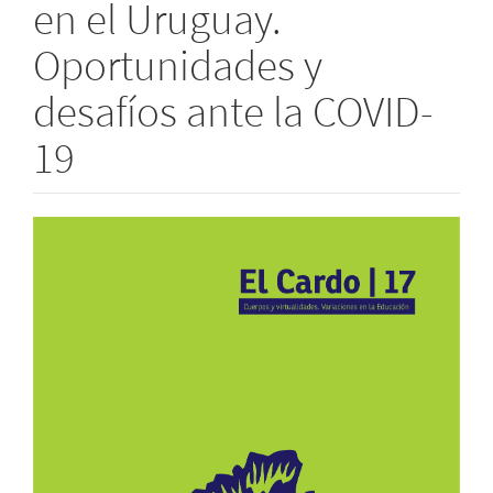
en el Uruguay.
Oportunidades y
desafíos ante la COVID-
19
Barra
lateral
del
artículo