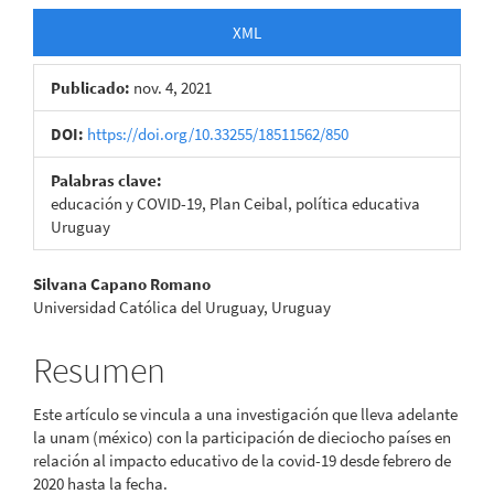
XML
Publicado:
nov. 4, 2021
DOI:
https://doi.org/10.33255/18511562/850
Palabras clave:
educación y COVID-19, Plan Ceibal, política educativa
Uruguay
Contenido
Silvana Capano Romano
Universidad Católica del Uruguay, Uruguay
principal
del
Resumen
artículo
Este artículo se vincula a una investigación que lleva adelante
la unam (méxico) con la participación de dieciocho países en
relación al impacto educativo de la covid-19 desde febrero de
2020 hasta la fecha.