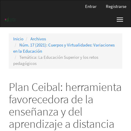
Navegación
Entrar
Registrarse
principal
Contenido
Toggl
principal
navig
Barra
lateral
Inicio
Archivos
Núm. 17 (2021): Cuerpos y Virtualidades: Variaciones
en la Educación
Temática: La Educación Superior y los retos
pedagógicos
Plan Ceibal: herramienta
favorecedora de la
enseñanza y del
aprendizaje a distancia