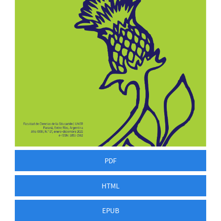
PDF
HTML
EPUB