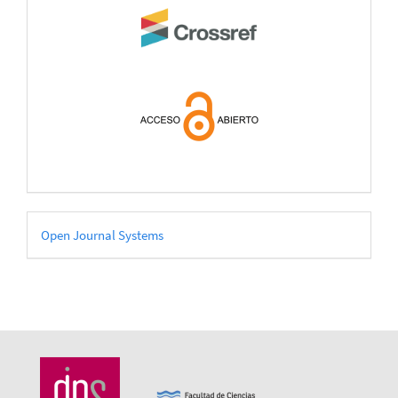
Desarrollado
Open Journal Systems
por