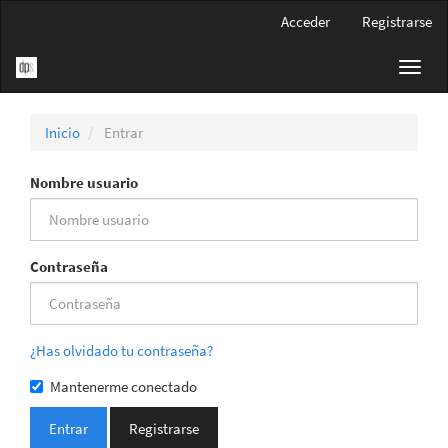
Navegación
Acceder
Registrarse
principal
Contenido
Toggl
principal
navig
Barra
lateral
Inicio
Entrar
Nombre usuario
Contraseña
¿Has olvidado tu contraseña?
Mantenerme conectado
Entrar
Registrarse