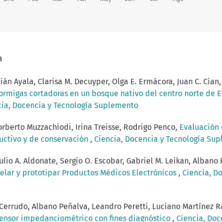
a
ián Ayala, Clarisa M. Decuyper, Olga E. Ermácora, Juan C. Cian, 
hormigas cortadoras en un bosque nativo del centro norte de 
ncia, Docencia y Tecnología Suplemento
Norberto Muzzachiodi, Irina Treisse, Rodrigo Penco,
Evaluación 
ductivo y de conservación
,
Ciencia, Docencia y Tecnología Supl
ulio A. Aldonate, Sergio O. Escobar, Gabriel M. Leikan, Albano P
delar y prototipar Productos Médicos Electrónicos
,
Ciencia, D
 Cerrudo, Albano Peñalva, Leandro Peretti, Luciano Martínez Ra
sensor impedanciométrico con fines diagnóstico
,
Ciencia, Doc