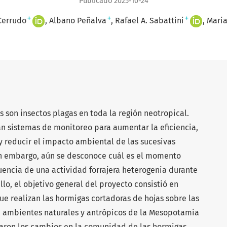
Publicado 2025-10-24
+
+
+
 Cerrudo
Albano Peñalva
Rafael A. Sabattini
Maria
 son insectos plagas en toda la región neotropical.
n sistemas de monitoreo para aumentar la eficiencia,
 y reducir el impacto ambiental de las sucesivas
Sin embargo, aún se desconoce cuál es el momento
encia de una actividad forrajera heterogenia durante
llo, el objetivo general del proyecto consistió en
que realizan las hormigas cortadoras de hojas sobre las
n ambientes naturales y antrópicos de la Mesopotamia
naron los cambios en la comunidad de las hormigas