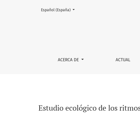
Cambiar el idioma. El actual es:
Español (España)
Estudio ecológico de los ritmos de forrajero
ACERCA DE
ACTUAL
Estudio ecológico de los ritmo