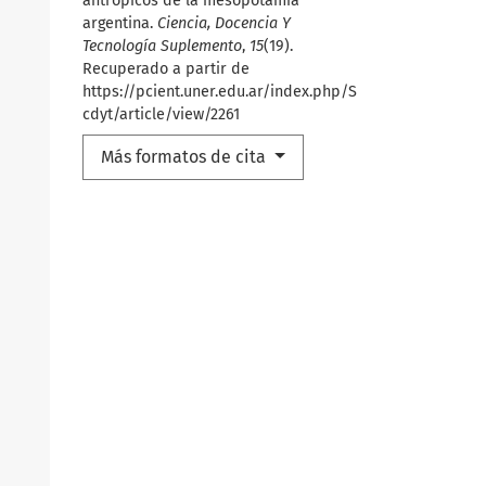
antrópicos de la mesopotamia
argentina.
Ciencia, Docencia Y
Tecnología Suplemento
,
15
(19).
Recuperado a partir de
https://pcient.uner.edu.ar/index.php/S
cdyt/article/view/2261
Más formatos de cita