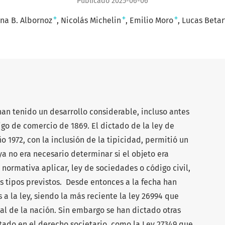
Publicado 2025-06-06
+
+
+
na B. Albornoz
Nicolás Michelin
Emilio Moro
Lucas Betar
han tenido un desarrollo considerable, incluso antes
igo de comercio de 1869. El dictado de la ley de
 1972, con la inclusión de la tipicidad, permitió un
a no era necesario determinar si el objeto era
 normativa aplicar, ley de sociedades o código civil,
 tipos previstos. Desde entonces a la fecha han
 a la ley, siendo la más reciente la ley 26994 que
ial de la nación. Sin embargo se han dictado otras
do en el derecho societario, como la Ley 27349 que