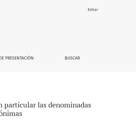
Entrar
iedades cerradas, de familia, las sociedades anónimas
DE PRESENTACIÓN
BUSCAR
en particular las denominadas
nónimas