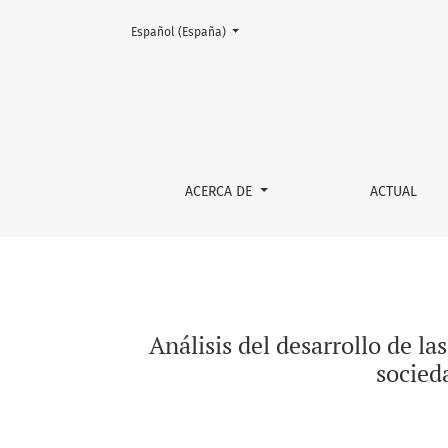
Cambiar el idioma. El actual es:
Español (España)
Análisis del desarrollo de las sociedades co
ACERCA DE
ACTUAL
Análisis del desarrollo de l
socied