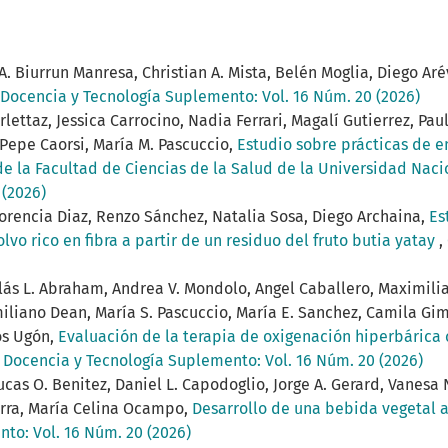
 A. Biurrun Manresa, Christian A. Mista, Belén Moglia, Diego Ar
 Docencia y Tecnología Suplemento: Vol. 16 Núm. 20 (2026)
ettaz, Jessica Carrocino, Nadia Ferrari, Magalí Gutierrez, Paul
 Pepe Caorsi, María M. Pascuccio,
Estudio sobre prácticas de e
de la Facultad de Ciencias de la Salud de la Universidad Naci
 (2026)
lorencia Diaz, Renzo Sánchez, Natalia Sosa, Diego Archaina,
Es
vo rico en fibra a partir de un residuo del fruto butia yatay
,
olás L. Abraham, Andrea V. Mondolo, Angel Caballero, Maximil
Emiliano Dean, María S. Pascuccio, María E. Sanchez, Camila Gi
os Ugón,
Evaluación de la terapia de oxigenación hiperbárica
, Docencia y Tecnología Suplemento: Vol. 16 Núm. 20 (2026)
ucas O. Benitez, Daniel L. Capodoglio, Jorge A. Gerard, Vanesa
arra, María Celina Ocampo,
Desarrollo de una bebida vegetal 
to: Vol. 16 Núm. 20 (2026)