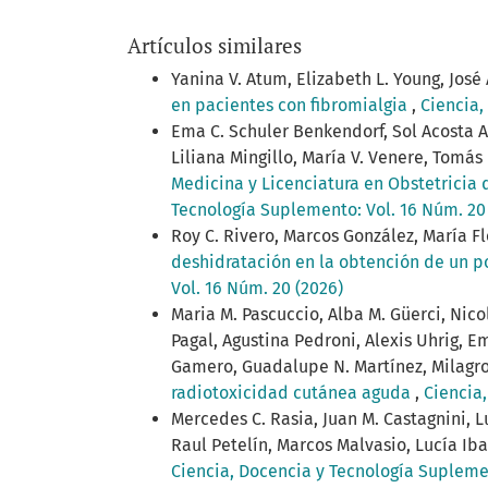
Artículos similares
Yanina V. Atum, Elizabeth L. Young, José
en pacientes con fibromialgia
,
Ciencia,
Ema C. Schuler Benkendorf, Sol Acosta Arl
Liliana Mingillo, María V. Venere, Tomás
Medicina y Licenciatura en Obstetricia 
Tecnología Suplemento: Vol. 16 Núm. 20
Roy C. Rivero, Marcos González, María F
deshidratación en la obtención de un pol
Vol. 16 Núm. 20 (2026)
Maria M. Pascuccio, Alba M. Güerci, Nic
Pagal, Agustina Pedroni, Alexis Uhrig, 
Gamero, Guadalupe N. Martínez, Milagr
radiotoxicidad cutánea aguda
,
Ciencia
Mercedes C. Rasia, Juan M. Castagnini, L
Raul Petelín, Marcos Malvasio, Lucía Ib
Ciencia, Docencia y Tecnología Suplemen