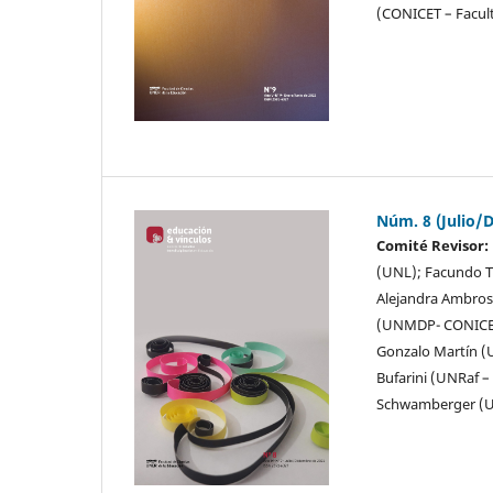
(CONICET – Facult
Núm. 8 (Julio/
Comité Revisor:
(UNL); Facundo T
Alejandra Ambros
(UNMDP- CONICET)
Gonzalo Martín (U
Bufarini (UNRaf –
Schwamberger (U