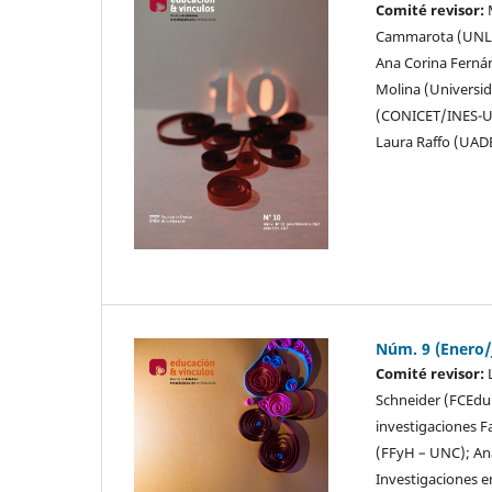
Comité revisor:
M
Cammarota (UNLAM
Ana Corina Ferná
Molina (Universi
(CONICET/INES-UNE
Laura Raffo (UAD
Núm. 9 (Enero/
Comité revisor:
L
Schneider (FCEdu 
investigaciones F
(FFyH – UNC); Ana
Investigaciones e