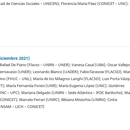
ad de Ciencias Sociales – UNICEN); Florencia María Páez (CONICET – UNC).
Diciembre 2021)
Rafael De Piano (Flacso – UNRN – UNER); Vanesa Casal (UBA); Oscar Vallejo
ernavasio (UNER); Leonardo Blanco (UADER); FabioTarasow (FLACSO); Mar
ino (FHUC – UNL); María de los Milagros Langhi (FLACSO); Luis Porta Vázq
; María Fernanda Foresi (UNR); María Eugenia López (UNC); Gutiérrez
NC – UPC); Mariana Delgado (UNRN – Sede Atlántica – IFDC Bariloche); Mar
 CONICET); Marcela Ferrari (UNRC); Bibiana Misischia (UNRN); Cintia
NSAM – LICH – CONICET)