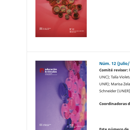
Núm. 12 (Julio
Comité revisor:
R
UNC); Talía Viole
UNR); Marisa Zela
Schneider (UNER)
Coordinadoras d
Este número de