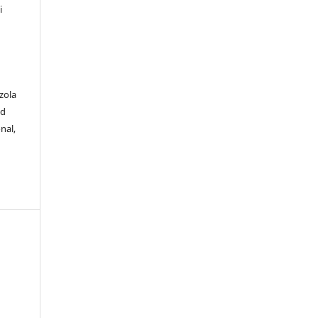
i
zola
ad
nal,