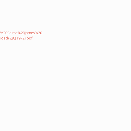
sta,%20Selma%20James%20-
dad%20(1972).pdf