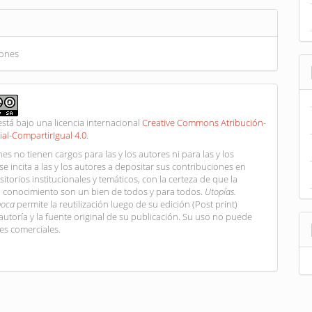
iones
está bajo una licencia internacional
Creative Commons Atribución-
al-CompartirIgual 4.0
.
es no tienen cargos para las y los autores ni para las y los
 se incita a las y los autores a depositar sus contribuciones en
itorios institucionales y temáticos, con la certeza de que la
el conocimiento son un bien de todos y para todos.
Utopías.
poca
permite la reutilización luego de su edición (Post print)
 autoría y la fuente original de su publicación. Su uso no puede
nes comerciales.