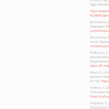
Costa y S. Ja
Siglo XXI Edit
https://www.
%20El%20po
De la Garza, 
Iztapalapa.
h
content/uplo
De la Garza, 
social. Gedisa
content/uplo
Di Bona, A. V
Aportes teóri
Departamento 
https://fh.md
Elson, D., y 
women’s emplo
87-107.
https
Federici, S. (
Traficantes 
https://trafi
Ferguson, S. 
Introduction 