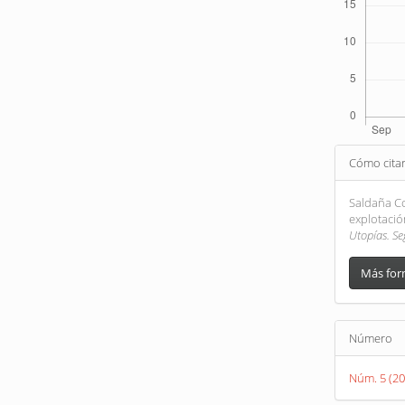
Detall
Cómo cita
del
artícu
Saldaña Co
explotació
Utopías. S
Más for
Número
Núm. 5 (20