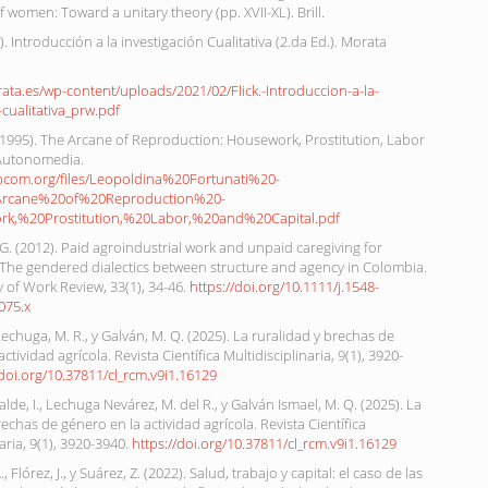
 women: Toward a unitary theory (pp. XVII-XL). Brill.
7). Introducción a la investigación Cualitativa (2.da Ed.). Morata
ata.es/wp-content/uploads/2021/02/Flick.-Introduccion-a-la-
-cualitativa_prw.pdf
 (1995). The Arcane of Reproduction: Housework, Prostitution, Labor
 Autonomedia.
.libcom.org/files/Leopoldina%20Fortunati%20-
rcane%20of%20Reproduction%20-
k,%20Prostitution,%20Labor,%20and%20Capital.pdf
. (2012). Paid agroindustrial work and unpaid caregiving for
The gendered dialectics between structure and agency in Colombia.
 of Work Review, 33(1), 34-46.
https://doi.org/10.1111/j.1548-
075.x
 Lechuga, M. R., y Galván, M. Q. (2025). La ruralidad y brechas de
ctividad agrícola. Revista Científica Multidisciplinaria, 9(1), 3920-
/doi.org/10.37811/cl_rcm.v9i1.16129
lde, I., Lechuga Nevárez, M. del R., y Galván Ismael, M. Q. (2025). La
rechas de género en la actividad agrícola. Revista Científica
aria, 9(1), 3920-3940.
https://doi.org/10.37811/cl_rcm.v9i1.16129
 Flórez, J., y Suárez, Z. (2022). Salud, trabajo y capital: el caso de las