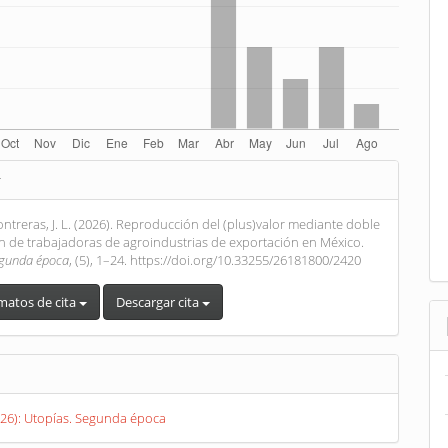
es
r
lo
ntreras, J. L. (2026). Reproducción del (plus)valor mediante doble
n de trabajadoras de agroindustrias de exportación en México.
egunda época
, (5), 1–24. https://doi.org/10.33255/26181800/2420
matos de cita
Descargar cita
26): Utopías. Segunda época