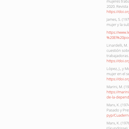
mujeres traba
2020. Revista 
https://doi.o
James, S. (197
mujer y la su
https://www.
%20El%20po
Linardelli, M
cuestión sobr
trabajadoras.
https://doi.
López, J., y M
mujer en el s
https://doi.o
Marini, M. (1
https://mari
de-la-depend
Marx, K. (197
Pasado y Pre
pyp/Cuadern
Marx, K. (197
(Grundrisse) 