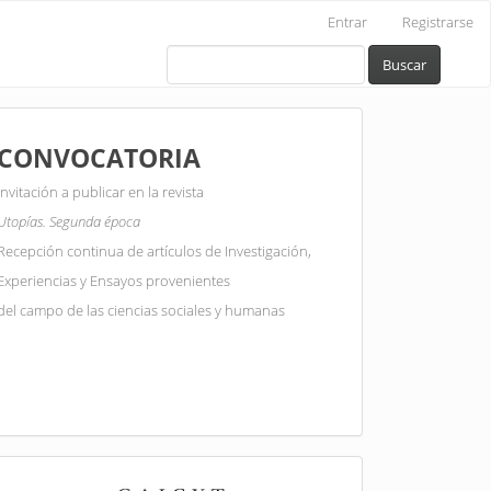
Entrar
Registrarse
Buscar
Convovacatoria
CONVOCATORIA
Invitación a publicar en la revista
Utopías. Segunda época
Recepción continua de artículos de Investigación,
Experiencias y Ensayos provenientes
del campo de las ciencias sociales y humanas
Dora/AA