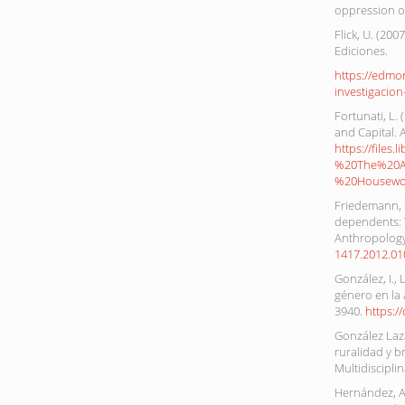
oppression of
Flick, U. (200
Ediciones.
https://edmor
investigacion
Fortunati, L.
and Capital.
https://files
%20The%20A
%20Housewor
Friedemann, G
dependents: 
Anthropology
1417.2012.01
González, I.,
género en la a
3940.
https:/
González Laza
ruralidad y b
Multidisciplin
Hernández, A.,