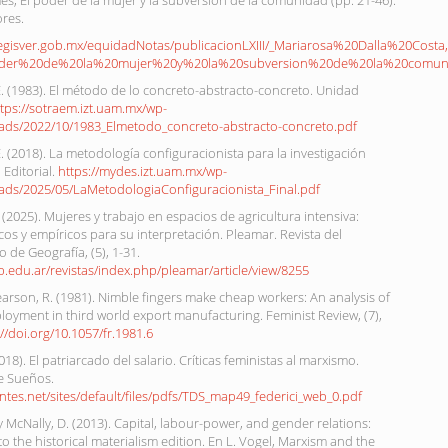
mes, El poder de la mujer y la subversión de la comunidad (pp. 21-46).
ores.
legisver.gob.mx/equidadNotas/publicacionLXIII/_Mariarosa%20Dalla%20Co
der%20de%20la%20mujer%20y%20la%20subversion%20de%20la%20comuni
E. (1983). El método de lo concreto-abstracto-concreto. Unidad
ttps://sotraem.izt.uam.mx/wp-
ads/2022/10/1983_Elmetodo_concreto-abstracto-concreto.pdf
E. (2018). La metodología configuracionista para la investigación
 Editorial.
https://mydes.izt.uam.mx/wp-
ads/2025/05/LaMetodologiaConfiguracionista_Final.pdf
. (2025). Mujeres y trabajo en espacios de agricultura intensiva:
cos y empíricos para su interpretación. Pleamar. Revista del
de Geografía, (5), 1-31.
p.edu.ar/revistas/index.php/pleamar/article/view/8255
Pearson, R. (1981). Nimble fingers make cheap workers: An analysis of
yment in third world export manufacturing. Feminist Review, (7),
://doi.org/10.1057/fr.1981.6
2018). El patriarcado del salario. Críticas feministas al marxismo.
de Sueños.
cantes.net/sites/default/files/pdfs/TDS_map49_federici_web_0.pdf
y McNally, D. (2013). Capital, labour-power, and gender relations:
to the historical materialism edition. En L. Vogel, Marxism and the