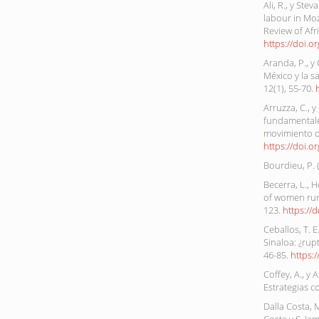
Ali, R., y St
labour in Mo
Review of Afr
https://doi.
Aranda, P., y
México y la s
12(1), 55-70.
Arruzza, C., 
fundamentale
movimiento ob
https://doi.
Bourdieu, P. 
Becerra, L., 
of women rura
123.
https://
Ceballos, T. 
Sinaloa: ¿rup
46-85.
https:
Coffey, A., y 
Estrategias c
Dalla Costa, 