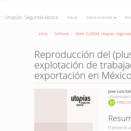
Navegación
principal
Contenido
Utopías. Segunda época
Actual
Sobre la revista
Env
principal
Barra
lateral
Inicio
Archivos
Núm. 5 (2026): Utopías. Segund
Reproducción del (plu
explotación de trabaj
exportación en Méxic
Barra
Conte
Jose Luis S
Universidad 
lateral
princi
https:/
del
del
artículo
artícu
Resu
El presente a