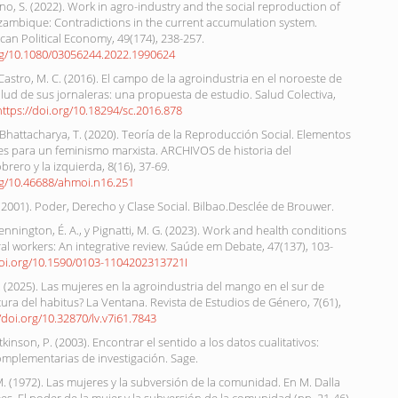
evano, S. (2022). Work in agro-industry and the social reproduction of
zambique: Contradictions in the current accumulation system.
ican Political Economy, 49(174), 238-257.
org/10.1080/03056244.2022.1990624
 Castro, M. C. (2016). El campo de la agroindustria en el noroeste de
alud de sus jornaleras: una propuesta de estudio. Salud Colectiva,
https://doi.org/10.18294/sc.2016.878
y Bhattacharya, T. (2020). Teoría de la Reproducción Social. Elementos
s para un feminismo marxista. ARCHIVOS de historia del
rero y la izquierda, 8(16), 37-69.
org/10.46688/ahmoi.n16.251
(2001). Poder, Derecho y Clase Social. Bilbao.Desclée de Brouwer.
Hennington, É. A., y Pignatti, M. G. (2023). Work and health conditions
l workers: An integrative review. Saúde em Debate, 47(137), 103-
doi.org/10.1590/0103-1104202313721I
E. (2025). Las mujeres en la agroindustria del mango en el sur de
tura del habitus? La Ventana. Revista de Estudios de Género, 7(61),
//doi.org/10.32870/lv.v7i61.7843
Atkinson, P. (2003). Encontrar el sentido a los datos cualitativos:
omplementarias de investigación. Sage.
M. (1972). Las mujeres y la subversión de la comunidad. En M. Dalla