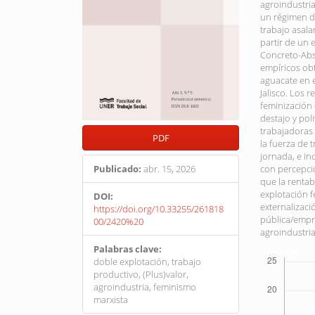
agroindustria
un régimen d
trabajo asal
partir de un 
Concreto-Abst
empíricos ob
aguacate en 
Jalisco. Los
feminización 
destajo y pol
trabajadoras
PDF
la fuerza de 
jornada, e in
con percepcio
Publicado:
abr. 15, 2026
que la renta
explotación f
DOI:
externalizac
https://doi.org/10.33255/261818
pública/empre
00/2420%20
agroindustria
Palabras clave:
Descargas
doble explotación, trabajo
productivo, (Plus)valor,
agroindustria, feminismo
marxista