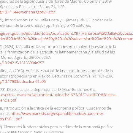
jadoras de la agroindustria de flores de Madrid, Colombia, 2019-
Gerencia y Políticas de Salud, 21, 1-20.
rg/10.11144/Javeriana.rgps21.stcc
5). Introducción. En M. Dalla Costa y S. James (Eds.), El poder de la
bversión de la comunidad (pp. 1-8). Siglo XXI Editores.
legisver.gob.mx/equidadNotas/publicacionLXIII/_Mariarosa%20Dalla%20Co
der%20de%20la%20mujer%20y%20la%20subversion%20de%20la%20comuni
. F. (2024). Más allá de las oportunidades de empleo: Un estado de la
e la feminización de la agricultura latinoamericana y la salud de las
 Mundo Agrario, 25(60), e257.
org/10.24215/15155994e257
olina, A. (2019). Análisis espacial de las condiciones laborales de la
ector agropecuario en México. Lecturas de Economía, 91, 181-209.
rg/10.17533/udea.le.n91a06
973). Dialéctica de la dependencia. México: Ediciones Era.
ni-escritos.unam.mx/wp-content/uploads/1973/01/Diale%CC%81ctica-
encia.pdf
4). Introducción a la crítica de la economía política. Cuadernos de
sente.
https://www.marxists.org/espanol/tematica/cuadernos-
os-PyP-1.pdf
6). Elementos fundamentales para la crítica de la economía política
1857-1858 (Tomo I). Siglo XXI Editores.