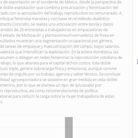
s de exportación en el occidente de México, desde la perspectiva de
e doble explotación que combina precarización y feminización del
ariado con la apropiación del trabajo reproductivo no remunerado. A
enfoque feminista-marxista y con base en el método dialéctico
racto-Concreto, se realiza una articulación entre teoría y datos
tenidos de 25 entrevistas a trabajadoras en empacadoras de
el estado de Michoacán y plantaciones/invernaderos de fresa en
 resultados muestran una segmentación ocupacional por género,
de tareas de empaque y masculinización del campo, bajos salarios,
ivalencia que intensifican la explotación. En la esfera doméstica, las
 asumen o delegan en redes femeninas la reproducción cotidiana de
trabajo, lo que abarata para el capital dichos costos. Esta doble
cluso triple, genera sobrecarga física y emocional, aunque convive
nes de orgullo por su trabajo, agencia y saber técnico. Se concluye
bilidad agroexportadora se sostiene en gran medida en esta doble
emenina, por lo que se plantea un tipo de (plus)valor por
ión reproductiva, así como recomendaciones de política
sarial para reducir la carga sobre la mujer trabajadora de estas
s.