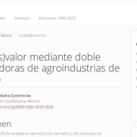
íos
Archivos
Ediciones 1994-2023
a época
Investigaciones
s)valor mediante doble
adoras de agroindustrias de
o
nido
aldaña Contreras
de Guadalajara, México
pal
/orcid.org/0009-0002-0630-5836
lo
men
rtículo analiza la reproducción del valor y del plusvalor en