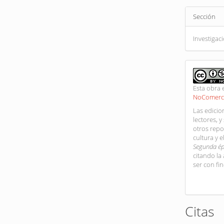
Sección
Investigac
Esta obra 
NoComerci
Las edicion
lectores, y
otros repos
cultura y 
Segunda é
citando la
ser con fi
Citas