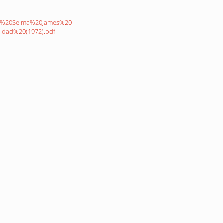
sta,%20Selma%20James%20-
dad%20(1972).pdf