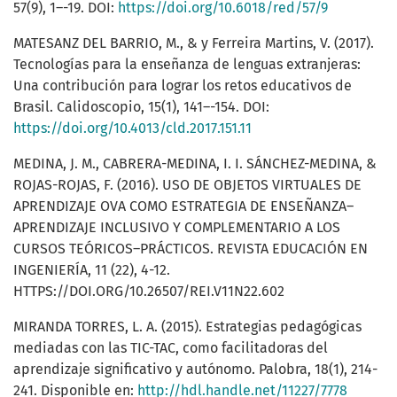
57(9), 1–-19. DOI:
https://doi.org/10.6018/red/57/9
MATESANZ DEL BARRIO, M., & y Ferreira Martins, V. (2017).
Tecnologías para la enseñanza de lenguas extranjeras:
Una contribución para lograr los retos educativos de
Brasil. Calidoscopio, 15(1), 141–-154. DOI:
https://doi.org/10.4013/cld.2017.151.11
MEDINA, J. M., CABRERA-MEDINA, I. I. SÁNCHEZ-MEDINA, &
ROJAS-ROJAS, F. (2016). USO DE OBJETOS VIRTUALES DE
APRENDIZAJE OVA COMO ESTRATEGIA DE ENSEÑANZA–
APRENDIZAJE INCLUSIVO Y COMPLEMENTARIO A LOS
CURSOS TEÓRICOS–PRÁCTICOS. REVISTA EDUCACIÓN EN
INGENIERÍA, 11 (22), 4-12.
HTTPS://DOI.ORG/10.26507/REI.V11N22.602
MIRANDA TORRES, L. A. (2015). Estrategias pedagógicas
mediadas con las TIC-TAC, como facilitadoras del
aprendizaje significativo y autónomo. Palobra, 18(1), 214-
241. Disponible en:
http://hdl.handle.net/11227/7778