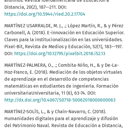
alumnos. Revista Iberoamericana de Educación a
Distancia, 20(2), 187–-211. DOI:
https://doi.org/10.5944/ried.20.2.17704
MARTÍNEZ USARRALDE, M. J., .; López Martín, R., & y Pérez
Carbonell, A. (2018). E-innovación en Educación Superior.
Claves para la institucionalización en las universidades.
Pixel-Bit, Revista de Medios y Educación, 52(1), 183–-197.
DOI:
https://doi.org/10.12795/pixelbit.2018.i52.13
MARTÍNEZ-PALMERA, O., .; Combita-Niño, H., & y De-La-
Hoz-Franco, E. (2018). Mediación de los objetos virtuales
de aprendizaje en el desarrollo de competencias
matemáticas en estudiantes de ingeniería. Formación
universitariaUniversitaria, 11 (6), 63-74. DOI:
http://dx.doi.org/10.4067/S0718-50062018000600063
MARTÍNEZ-SOLÍS, L., & y Chaín-Navarro, C. (2018).
Humanidades digitales para el aprendizaje y difusión
del Patrimonio Naval. Revista de Educación a Distancia,