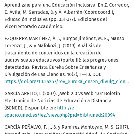
Aprendizaje para una Educación Inclusiva. En Z. Corredor,
E. Ávila, M. Serradas, & y A. Albarrán (Coordcoord.),
Educación Inclusiva (pp. 351-377). Ediciones del
Vicerrectorado Académico.
EZQUERRA MARTÍNEZ, Á., .; Burgos Jiménez, M. E., Manso
Lorenzo, J., & y Mafokozi, J. (2019). Análisis del
tratamiento de contenidos en la creación de
audiovisuales educativos (parte II): las progresiones
detectadas. Revista Eureka Sobre Enseñanza y
Divulgación de Las Ciencias, 16(2), 1–-13. DOI:
https://doi.org/10.25267/rev_eureka_ensen_divulg_cienc.2019.v16.i2.2601
GARCÍA ARETIO, L (2007). ¿Web 2.0 vs Web 1.0? Boletín
Electrónico de Noticias de Educación a Distancia
(BENED). Disponible en:
http://e-
spacio.uned.es/fez/view.php?pid=bibliuned:20094
GARCÍA-PEÑALVO, F. J., & y Ramírez-Montoyao, M. S. (2017).