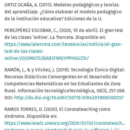
ORTIZ OCAÑA, A. (2013). Modelos pedagógicos y teorías
del aprendizaje. ¿Cómo elaborar el modelo pedagógico
de la institución educativa? Ediciones de la U.
PEREZPÉREZ ESCOBAR, C., (2020, 10 de abril). El gran test
de las clases ‘online’. La Ttercera. Disponible en:
https://www.latercera.com/tendencias/noticia/el-gran-
test-de-las-clases-
online/JOJOMO7S2BAB3FNRJYPPHGUZ3I/
RAMÓN, J., & y Vilchez, J. (2019). Tecnología Étnico-Digital:
Recursos Didácticos Convergentes en el Desarrollo de
Competencias Matemáticas en los Estudiantes de Zona
Rural. Información tecnológicaTecnológica, 30(3), 257-268.
DOI:
http://dx.doi.org/10.4067/S0718-07642019000300257
RAMOS TORRES, D. (2020). El Coronateaching como
síndrome. Disponible en:
https://www.iesalc.unesco.org/2020/07/02/coronateaching-