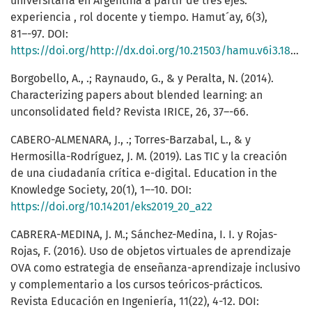
universitaria en Argentina a partir de tres ejes:
experiencia , rol docente y tiempo. Hamut´ay, 6(3),
81–-97. DOI:
https://doi.org/http://dx.doi.org/10.21503/hamu.v6i3.1848
Borgobello, A., .; Raynaudo, G., & y Peralta, N. (2014).
Characterizing papers about blended learning: an
unconsolidated field? Revista IRICE, 26, 37–-66.
CABERO-ALMENARA, J., .; Torres-Barzabal, L., & y
Hermosilla-Rodríguez, J. M. (2019). Las TIC y la creación
de una ciudadanía crítica e-digital. Education in the
Knowledge Society, 20(1), 1–-10. DOI:
https://doi.org/10.14201/eks2019_20_a22
CABRERA-MEDINA, J. M.; Sánchez-Medina, I. I. y Rojas-
Rojas, F. (2016). Uso de objetos virtuales de aprendizaje
OVA como estrategia de enseñanza-aprendizaje inclusivo
y complementario a los cursos teóricos-prácticos.
Revista Educación en Ingeniería, 11(22), 4-12. DOI: