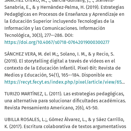
SÁNCHEZ OTERO, M., .; García-Guiliany, J., .; Steffens-
Sanabria, E., & y Hernández-Palma, H. (2019). Estrategias
Pedagógicas en Procesos de Enseñanza y Aprendizaje en
la Educación Superior incluyendo Tecnologías de la
Información y las Comunicaciones. Información
Tecnológica, 30(3), 277–-286. DOI:
https://doi.org/10.4067/s0718-07642019000300277
SÁNCHEZ VERA, M. del M.;, Solano, I. M., & y Recio, S.
(2019). El storytelling digital a través de vídeos en el
contexto de la Educación Infantil. Pixel-Bit: Revista de
Medios y Educación, 54(1), 165–-184. Disponible en:
https://recyt.fecyt.es/index.php/pixel/article/view/65102/42104
TURIZO MARTÍNEZ, L. (2011). Las estrategias pedagógicas,
una alternativa para solucionar dificultades académicas.
Revista Pensamiento Americano, 2(6), 45-50.
UBILLA ROSALES, L.;, Gómez Álvarez, L., & y Sáez Carrillo,
K. (2017). Escritura colaborativa de textos argumentativos