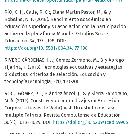
sindrome-o-nueva-oportunidad-para-la-reflexion-i-ii/
RÍO, C. J.;, Calle, R. C.;, Elena Martín Pastor, M., & y
Robaina, N. F. (2018). Rendimiento académico en
educación superior y su asociación con la participación
activa en la plataforma Moodle. Estudios Sobre
Educación, 34, 177–-198. DOI:
https://doi.org/10.15581/004.34.177-198
RIVERO CÁRDENAS, I., .; Gómez Zermeño, M., & y Abrego
Tijerina, F. (2013). Tecnologías educativas y estrategias
didácticas: criterios de selección. Educación y
tecnologíaTecnología, 3(1), 190-206.
ROCU GÓMEZ, P., .; Blández Ángel, J., & y Sierra Zamorano,
M. Á. (2019). Construyendo aprendizajes en Expresión
Corporal a través de WebQuest: Un estudio de caso
múltiple Patricia. Revista Complutense de Educación,
30(4), 1013–-1029. DOI:
https://doi.org/10.5209/rced.59905