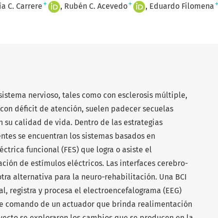
+
+
ía C. Carrere
Rubén C. Acevedo
Eduardo Filomena
sistema nervioso, tales como con esclerosis múltiple,
con déficit de atención, suelen padecer secuelas
 su calidad de vida. Dentro de las estrategias
entes se encuentran los sistemas basados en
ctrica funcional (FES) que logra o asiste el
ción de estímulos eléctricos. Las interfaces cerebro-
tra alternativa para la neuro-rehabilitación. Una BCI
l, registra y procesa el electroencefalograma (EEG)
 de comando de un actuador que brinda realimentación
royecto se exploraron los cambios que se producen en la