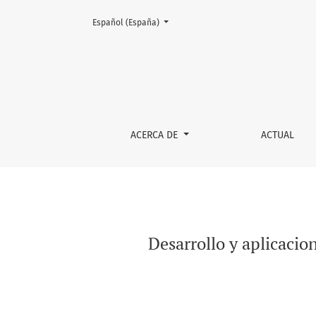
Cambiar el idioma. El actual es:
Español (España)
Desarrollo y aplicaciones de Interfaces Cer
ACERCA DE
ACTUAL
Desarrollo y aplicaci