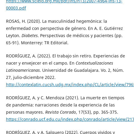
https://www.scielo.org.mx/pdf/ins/n13/2007-4964-ins-13-
00003.pdf
ROSAS, H. (2020). La masculinidad hegemónica: la
enfermedad con perspectiva de género. En A. E. Gutiérrez
Leyton.
Diabetes
. Perspectivas de médicos y pacientes (pp.
65-91). Monterrey: TR Editorial.
RODRÍGUEZ, A. (2022). El trabajo sin retiro. Experiencias de
nacer y envejecer en el campo. En
Contextualizaciones
Latinoamericanas
. Universidad de Guadalajara. Vo. 2, Núm.
27, julio-diciembre 2022.
http://contexlatin.cucsh.udg.mx/index.php/CL/article/view/796
RODRÍGUEZ, A. y C. Mendoza (2021). La muerte en tiempos
de pandemia: narraciones desde la experiencia de las
personas mayores.
Revista Conrado
, 17(S3), pp. 365-375.
https://conrado.ucf.edu.cu/index.php/conrado/article/view/21
RODRÍGUEZ, A. y A. Salguero (2022). Cuerpos vividos y