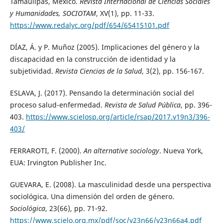
Tamaulipas, México.
Revista Internacional de Ciencias Sociales
y Humanidades, SOCIOTAM
, XV(1), pp. 11-33.
https://www.redalyc.org/pdf/654/65415101.pdf
DÍAZ, Á. y P. Muñoz (2005). Implicaciones del género y la
discapacidad en la construcción de identidad y la
subjetividad.
Revista Ciencias de la Salud
, 3(2), pp. 156-167.
ESLAVA, J. (2017). Pensando la determinación social del
proceso salud-enfermedad.
Revista de Salud Pública
, pp. 396-
403.
https://www.scielosp.org/article/rsap/2017.v19n3/396-
403/
FERRAROTI, F. (2000).
An alternative sociology
. Nueva York,
EUA: Irvington Publisher Inc.
GUEVARA, E. (2008). La masculinidad desde una perspectiva
sociológica. Una dimensión del orden de género.
Sociológica
, 23(66), pp. 71-92.
https://www.scielo.org.mx/pdf/soc/v23n66/v23n66a4.pdf