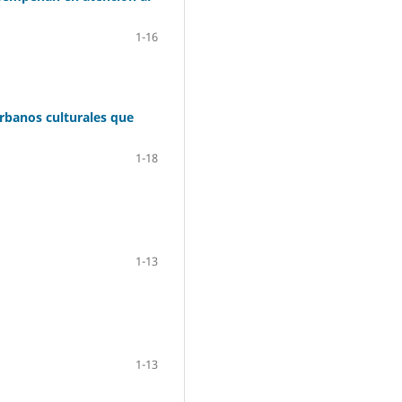
1-16
urbanos culturales que
1-18
1-13
1-13