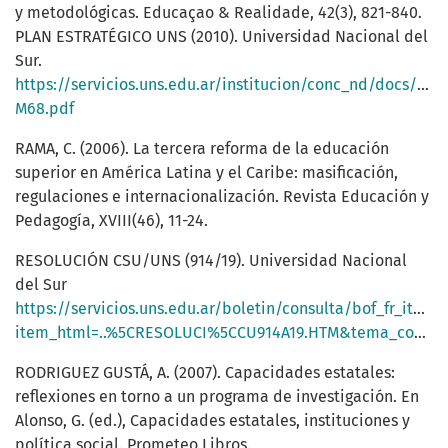
y metodológicas. Educaçao & Realidade, 42(3), 821-840.
PLAN ESTRATÉGICO UNS (2010). Universidad Nacional del
Sur.
https://servicios.uns.edu.ar/institucion/conc_nd/docs/mat
M68.pdf
RAMA, C. (2006). La tercera reforma de la educación
superior en América Latina y el Caribe: masificación,
regulaciones e internacionalización. Revista Educación y
Pedagogía, XVIII(46), 11-24.
RESOLUCIÓN CSU/UNS (914/19). Universidad Nacional
del Sur
https://servicios.uns.edu.ar/boletin/consulta/bof_fr_items
item_html=..%5CRESOLUCI%5CCU914A19.HTM&tema_cod=9&subtema_cod=2&oper=T
RODRIGUEZ GUSTÁ, A. (2007). Capacidades estatales:
reflexiones en torno a un programa de investigación. En
Alonso, G. (ed.), Capacidades estatales, instituciones y
política social. Prometeo Libros.