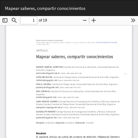
Volver
Des
De
Mapear saberes, compartir conocimientos
a
PD
los
detalles
del
artículo