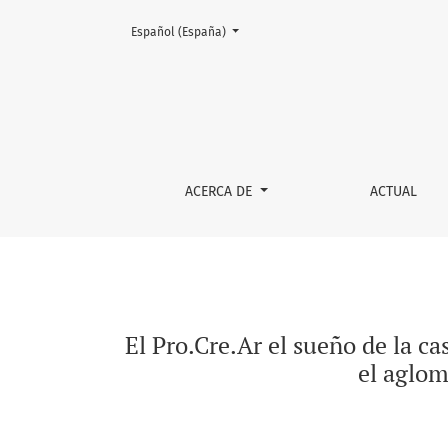
Cambiar el idioma. El actual es:
Español (España)
El Pro.Cre.Ar el sueño de la casa propia. El s
ACERCA DE
ACTUAL
El Pro.Cre.Ar el sueño de la ca
el aglom