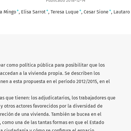
Publicado 2018-12-14
+
+
+
+
la Mingo
Elisa Sarrot
Teresa Luque
Cesar Sione
Lautaro
rear como política pública para posibilitar que los
accedan a la vivienda propia. Se describen los
enen a esta propuesta en el período 2012/2015, en el
s que tienen: los adjudicatarios, los trabajadores que
 y otros actores favorecidos por la diversidad de
creción de una vivienda. También se bucea en el
a, como una de las tantas formas en que el Estado
a ciudadanía y cómo se configura el espacio