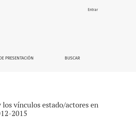
Entrar
 el aglomerado Gran Paraná. Entre Ríos - Período 2012-2015
DE PRESENTACIÓN
BUSCAR
y los vínculos estado/actores en
2012-2015