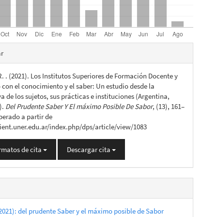
es
ar
 R. . (2021). Los Institutos Superiores de Formación Docente y
lo
 con el conocimiento y el saber: Un estudio desde la
a de los sujetos, sus prácticas e instituciones (Argentina,
).
Del Prudente Saber Y El máximo Posible De Sabor
, (13), 161–
perado a partir de
cient.uner.edu.ar/index.php/dps/article/view/1083
rmatos de cita
Descargar cita
2021): del prudente Saber y el máximo posible de Sabor