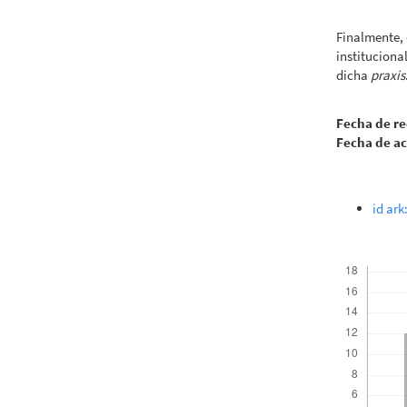
Finalmente, q
instituciona
dicha
praxis
Fecha de re
Fecha de a
id ark
Descargas