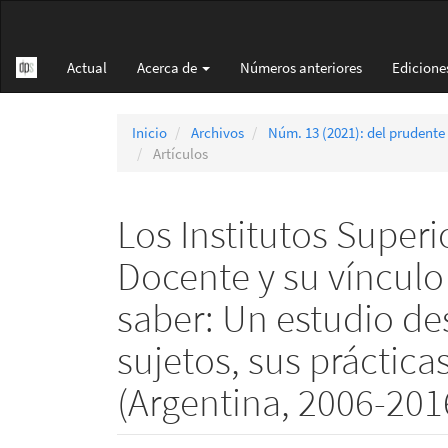
Navegación
principal
Contenido
Actual
Acerca de
Números anteriores
Edicione
principal
Barra
lateral
Inicio
Archivos
Núm. 13 (2021): del prudente
Artículos
Los Institutos Super
Docente y su vínculo
saber: Un estudio des
sujetos, sus práctica
(Argentina, 2006-201