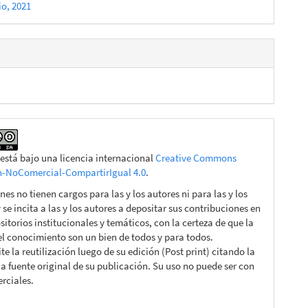
io, 2021
 está bajo una licencia internacional
Creative Commons
n-NoComercial-CompartirIgual 4.0
.
nes no tienen cargos para las y los autores ni para las y los
y se incita a las y los autores a depositar sus contribuciones en
sitorios institucionales y temáticos, con la certeza de que la
 el conocimiento son un bien de todos y para todos.
e la reutilización luego de su edición (Post print) citando la
la fuente original de su publicación. Su uso no puede ser con
rciales.