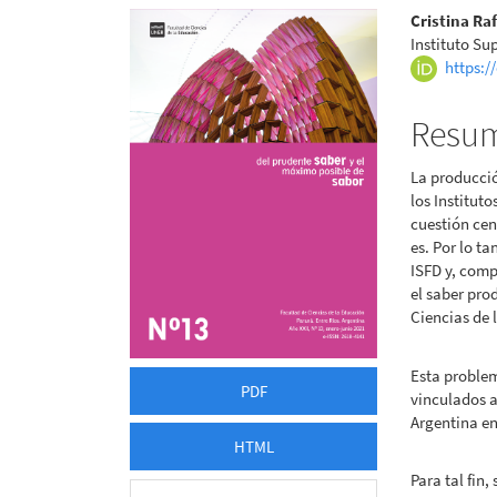
Barra
Conte
Cristina Raf
Instituto Su
lateral
princi
https:/
del
del
Resu
artículo
artícu
La producció
los Institut
cuestión cen
es. Por lo t
ISFD y, comp
el saber pro
Ciencias de
Esta problem
PDF
vinculados a
Argentina en
HTML
Para tal fin