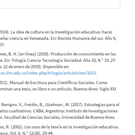
(2014). La idea de cultura en la investigación educativa: hacer
señar ciencia en Venezuela. En: Revista Humania del sur. Año 9,
57.
s, B. H. [en línea] (2018). Producción de conocimiento en las
s. En: Trilogía Ciencia Tecnología Sociedad. Año 10, N.° 19, 27-
a: 22 de enero de 2019]. Disponible en:
stas.itm.edu.co/index.php/trilogia/article/view/1013
.
2011). Manual de Escritura para Científicos Sociales. Como
rminar una tesis, un libro o un artículo. Buenos Aires: Siglo XXI
 Benigno. V., Freidin, B., Güelman , M. (2017). Estrategias para el
datos cualitativos. CABA, Argentina: Instituto de Investigaciones
. Facultad de Ciencias Sociales, Universidad de Buenos Aires.
os, R. (2002). Los usos de la teoría en la investigación educativa.
ca, Vol. 6. N.° 12(26), 29-44.