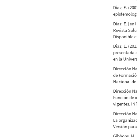
Díaz, E. (20
epistemologí
Díaz, E. [en
Revista Salud
Disponible 
Díaz, E. (20
presentada e
en la Univer
Dirección Na
de Formación
Nacional de
Dirección Na
Función de 
vigentes. IN
Dirección Na
La organizac
Versión para
Gibbons, M.,