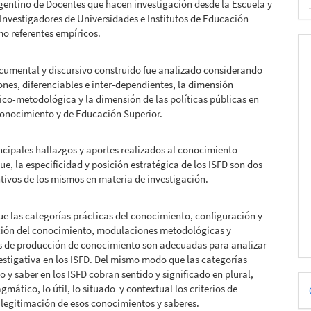
gentino de Docentes que hacen investigación desde la Escuela y
 Investigadores de Universidades e Institutos de Educación
o referentes empíricos.
umental y discursivo construido fue analizado considerando
nes, diferenciables e inter-dependientes, la dimensión
co-metodológica y la dimensión de las políticas públicas en
conocimiento y de Educación Superior.
incipales hallazgos y aportes realizados al conocimiento
ue, la especificidad y posición estratégica de los ISFD son dos
ntivos de los mismos en materia de investigación.
e las categorías prácticas del conocimiento, configuración y
ción del conocimiento, modulaciones metodológicas y
 de producción de conocimiento son adecuadas para analizar
estigativa en los ISFD. Del mismo modo que las categorías
 y saber en los ISFD cobran sentido y significado en plural,
D
gmático, lo útil, lo situado y contextual los criterios de
p
 legitimación de esos conocimientos y saberes.