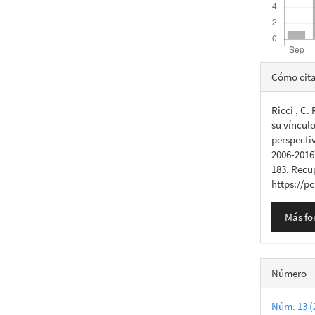
Detall
Cómo cit
del
Ricci , C.
artícu
su vínculo
perspectiv
2006-2016
183. Recu
https://p
Más fo
Número
Núm. 13 (