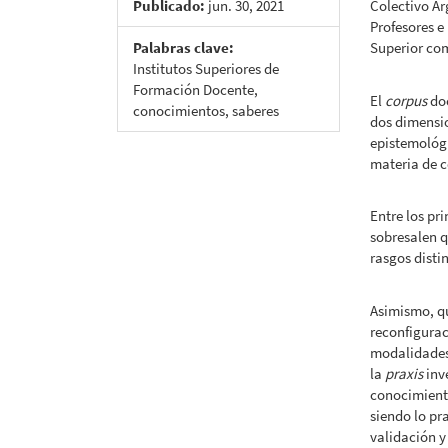
Publicado:
jun. 30, 2021
Colectivo Ar
Profesores e
Palabras clave:
Superior com
Institutos Superiores de
Formación Docente,
El
corpus
doc
conocimientos, saberes
dos dimensio
epistemológi
materia de 
Entre los pr
sobresalen q
rasgos disti
Asimismo, qu
reconfigura
modalidades
la
praxis
inv
conocimiento
siendo lo pra
validación y