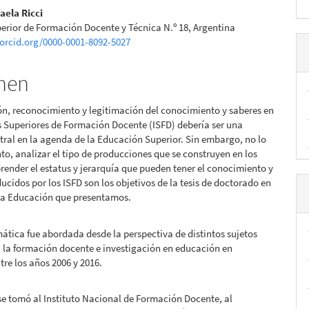
nido
aela Ricci
perior de Formación Docente y Técnica N.º 18, Argentina
pal
/orcid.org/0000-0001-8092-5027
men
lo
n, reconocimiento y legitimación del conocimiento y saberes en
os Superiores de Formación Docente (ISFD) debería ser una
tral en la agenda de la Educación Superior. Sin embargo, no lo
anto, analizar el tipo de producciones que se construyen en los
render el estatus y jerarquía que pueden tener el conocimiento y
ducidos por los ISFD son los objetivos de la tesis de doctorado en
 la Educación que presentamos.
ática fue abordada desde la perspectiva de distintos sujetos
 la formación docente e investigación en educación en
tre los años 2006 y 2016.
, se tomó al Instituto Nacional de Formación Docente, al