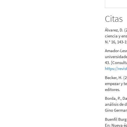
Citas
Álvarez, D. 
ciencia y en
N.° 16, 143-1
Amador-Lesme
universidade
43. [Consult
https://revi
Becker, H. (
empezar y te
editores.
Borda, P., Da
análisis de 
Gino Germani
Buenfil Burg
En: Nueva épo