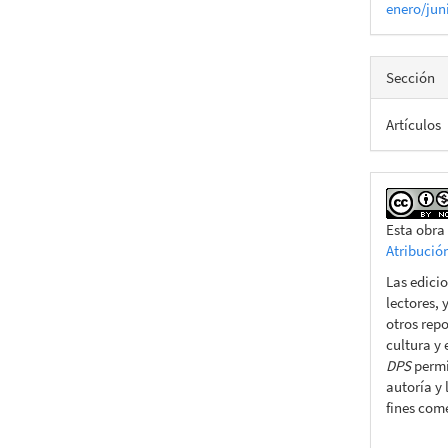
enero/jun
Sección
Artículos
Esta obra
Atribució
Las edicio
lectores, 
otros repo
cultura y
DPS
permit
autoría y 
fines come