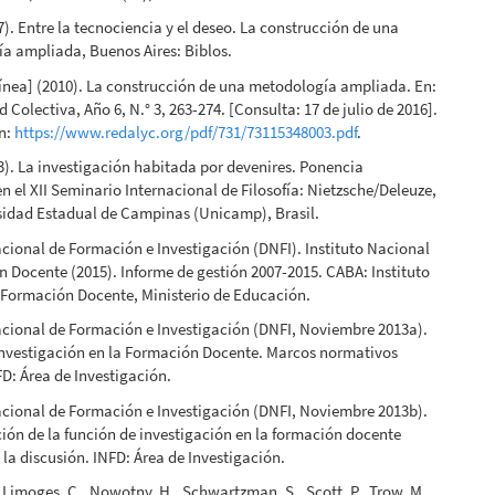
07). Entre la tecnociencia y el deseo. La construcción de una
a ampliada, Buenos Aires: Biblos.
 línea] (2010). La construcción de una metodología ampliada. En:
 Colectiva, Año 6, N.° 3, 263-274. [Consulta: 17 de julio de 2016].
en:
https://www.redalyc.org/pdf/731/73115348003.pdf
.
13). La investigación habitada por devenires. Ponencia
n el XII Seminario Internacional de Filosofía: Nietzsche/Deleuze,
sidad Estadual de Campinas (Unicamp), Brasil.
cional de Formación e Investigación (DNFI). Instituto Nacional
 Docente (2015). Informe de gestión 2007-2015. CABA: Instituto
 Formación Docente, Ministerio de Educación.
cional de Formación e Investigación (DNFI, Noviembre 2013a).
investigación en la Formación Docente. Marcos normativos
FD: Área de Investigación.
cional de Formación e Investigación (DNFI, Noviembre 2013b).
ión de la función de investigación en la formación docente
 la discusión. INFD: Área de Investigación.
 Limoges, C., Nowotny, H., Schwartzman, S., Scott, P., Trow, M.