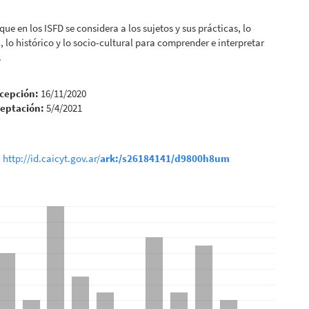
ue en los ISFD se considera a los sujetos y sus prácticas, lo
l, lo histórico y lo socio-cultural para comprender e interpretar
.
cepción:
16/11/2020
ceptación:
5/4/2021
: http://id.caicyt.gov.ar/
ark:/s26184141/d9800h8um