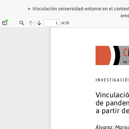
Volver a los detalles del artículo
←
Vinculación universidad-entorno en el contex
eme