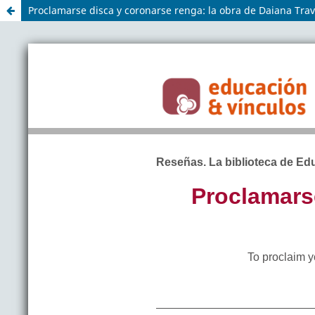
Proclamarse disca y coronarse renga: la obra de Daiana Tra