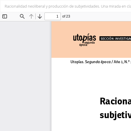
Volver
Racionalidad neoliberal y producción de subjetividades. Una mirada en cla
a
los
detalles
del
artículo