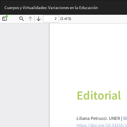
Volver
Cuerpos y Virtualidades: Variaciones en la Educación
a
los
detalles
del
artículo