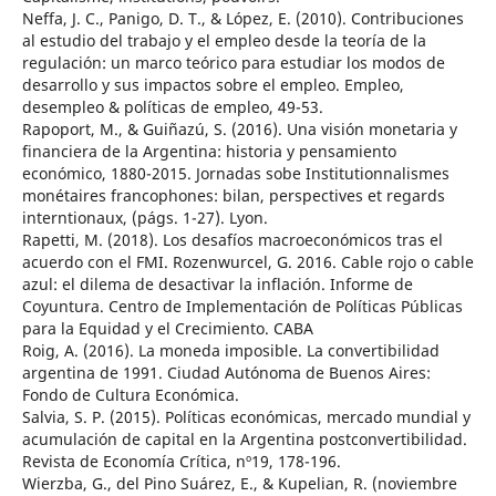
Neffa, J. C., Panigo, D. T., & López, E. (2010). Contribuciones
al estudio del trabajo y el empleo desde la teoría de la
regulación: un marco teórico para estudiar los modos de
desarrollo y sus impactos sobre el empleo. Empleo,
desempleo & políticas de empleo, 49-53.
Rapoport, M., & Guiñazú, S. (2016). Una visión monetaria y
financiera de la Argentina: historia y pensamiento
económico, 1880-2015. Jornadas sobe Institutionnalismes
monétaires francophones: bilan, perspectives et regards
interntionaux, (págs. 1-27). Lyon.
Rapetti, M. (2018). Los desafíos macroeconómicos tras el
acuerdo con el FMI. Rozenwurcel, G. 2016. Cable rojo o cable
azul: el dilema de desactivar la inflación. Informe de
Coyuntura. Centro de Implementación de Políticas Públicas
para la Equidad y el Crecimiento. CABA
Roig, A. (2016). La moneda imposible. La convertibilidad
argentina de 1991. Ciudad Autónoma de Buenos Aires:
Fondo de Cultura Económica.
Salvia, S. P. (2015). Políticas económicas, mercado mundial y
acumulación de capital en la Argentina postconvertibilidad.
Revista de Economía Crítica, nº19, 178-196.
Wierzba, G., del Pino Suárez, E., & Kupelian, R. (noviembre