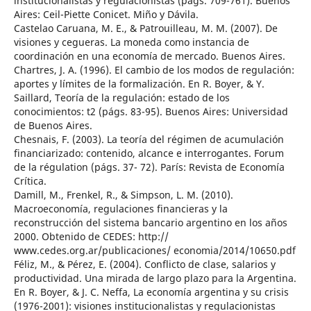
institucionalistas y regulacionistas (págs. 709-761). Buenos
Aires: Ceil-Piette Conicet. Miño y Dávila.
Castelao Caruana, M. E., & Patrouilleau, M. M. (2007). De
visiones y cegueras. La moneda como instancia de
coordinación en una economía de mercado. Buenos Aires.
Chartres, J. A. (1996). El cambio de los modos de regulación:
aportes y límites de la formalización. En R. Boyer, & Y.
Saillard, Teoría de la regulación: estado de los
conocimientos: t2 (págs. 83-95). Buenos Aires: Universidad
de Buenos Aires.
Chesnais, F. (2003). La teoría del régimen de acumulación
financiarizado: contenido, alcance e interrogantes. Forum
de la régulation (págs. 37- 72). París: Revista de Economía
Crítica.
Damill, M., Frenkel, R., & Simpson, L. M. (2010).
Macroeconomía, regulaciones financieras y la
reconstrucción del sistema bancario argentino en los años
2000. Obtenido de CEDES: http://
www.cedes.org.ar/publicaciones/ economia/2014/10650.pdf
Féliz, M., & Pérez, E. (2004). Conflicto de clase, salarios y
productividad. Una mirada de largo plazo para la Argentina.
En R. Boyer, & J. C. Neffa, La economía argentina y su crisis
(1976-2001): visiones institucionalistas y regulacionistas