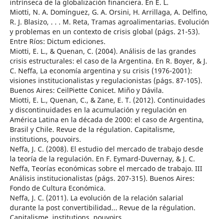
intrínseca de la globalización financiera. En E. L.
Miotti, N. A. Domínguez, G. A. Orsini, H. Arrillaga, A. Delfino,
R. J. Blasizo, . . . M. Reta, Tramas agroalimentarias. Evolución
y problemas en un contexto de crisis global (págs. 21-53).
Entre Ríos: Dictum ediciones.
Miotti, E. L., & Quenan, C. (2004). Análisis de las grandes
crisis estructurales: el caso de la Argentina. En R. Boyer, & J.
C. Neffa, La economía argentina y su crisis (1976-2001):
visiones institucionalistas y regulacionistas (págs. 87-105).
Buenos Aires: CeilPiette Conicet. Miño y Dávila.
Miotti, E. L., Quenan, C., & Zane, E. T. (2012). Continuidades
y discontinuidades en la acumulación y regulación en
América Latina en la década de 2000: el caso de Argentina,
Brasil y Chile. Revue de la régulation. Capitalisme,
institutions, pouvoirs.
Neffa, J. C. (2008). El estudio del mercado de trabajo desde
la teoría de la regulación. En F. Eymard-Duvernay, & J. C.
Neffa, Teorías económicas sobre el mercado de trabajo. III
Análisis institucionalistas (págs. 207-315). Buenos Aires:
Fondo de Cultura Económica.
Neffa, J. C. (2011). La evolución de la relación salarial
durante la post convertibilidad... Revue de la régulation.
Capitalisme, institutions, pouvoirs.