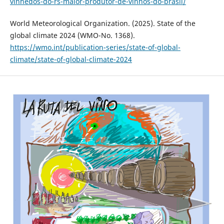
vinhedos-do-rs-maior-produtor-de-vinhos-do-brasil/
World Meteorological Organization. (2025). State of the
global climate 2024 (WMO-No. 1368).
https://wmo.int/publication-series/state-of-global-
climate/state-of-global-climate-2024