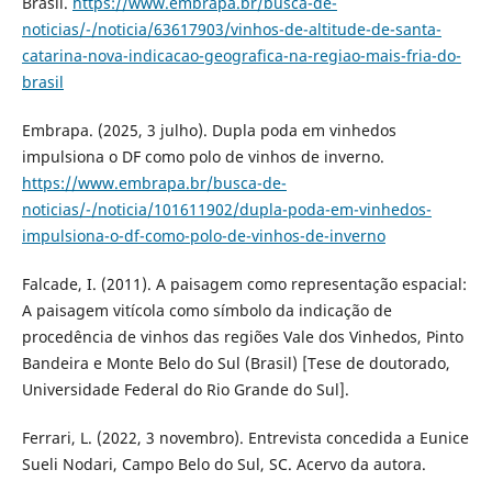
Brasil.
https://www.embrapa.br/busca-de-
noticias/-/noticia/63617903/vinhos-de-altitude-de-santa-
catarina-nova-indicacao-geografica-na-regiao-mais-fria-do-
brasil
Embrapa. (2025, 3 julho). Dupla poda em vinhedos
impulsiona o DF como polo de vinhos de inverno.
https://www.embrapa.br/busca-de-
noticias/-/noticia/101611902/dupla-poda-em-vinhedos-
impulsiona-o-df-como-polo-de-vinhos-de-inverno
Falcade, I. (2011). A paisagem como representação espacial:
A paisagem vitícola como símbolo da indicação de
procedência de vinhos das regiões Vale dos Vinhedos, Pinto
Bandeira e Monte Belo do Sul (Brasil) [Tese de doutorado,
Universidade Federal do Rio Grande do Sul].
Ferrari, L. (2022, 3 novembro). Entrevista concedida a Eunice
Sueli Nodari, Campo Belo do Sul, SC. Acervo da autora.