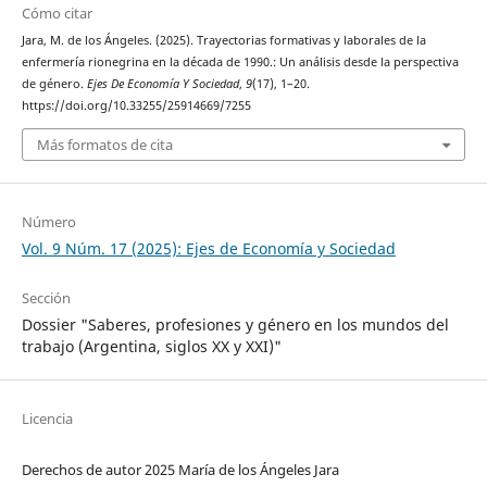
Cómo citar
Jara, M. de los Ángeles. (2025). Trayectorias formativas y laborales de la
enfermería rionegrina en la década de 1990.: Un análisis desde la perspectiva
de género.
Ejes De Economía Y Sociedad
,
9
(17), 1–20.
https://doi.org/10.33255/25914669/7255
Más formatos de cita
Número
Vol. 9 Núm. 17 (2025): Ejes de Economía y Sociedad
Sección
Dossier "Saberes, profesiones y género en los mundos del
trabajo (Argentina, siglos XX y XXI)"
Licencia
Derechos de autor 2025 María de los Ángeles Jara