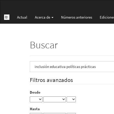
Navegación
principal
Contenido
Actual
Acerca de
Números anteriores
Edicione
principal
Barra
lateral
Buscar
Buscar
artículos
por
Filtros avanzados
Desde
Hasta