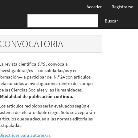
Acceder
Registrarse
Buscar
CONVOCATORIA
La revista científica
DPS
, convoca a
investigadoras/es —consolidadas/os y en
formación— a participar del N.º 24 con artículos
relacionados a investigaciones dentro del campo
de las Ciencias Sociales y las Humanidades.
Modalidad de publicación continua.
Los artículos recibidos serán evaluados según el
sistema de referato doble ciego. Solo se aceptarán
artículos que se adecuen a las normas editoriales
estipuladas.
Directrices para autores/as