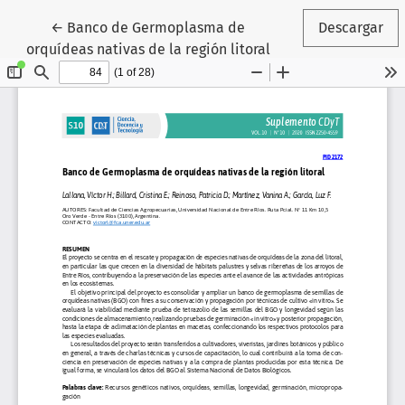
Volver a los detalles del artículo
←
Banco de Germoplasma de
Descargar
orquídeas nativas de la región litoral