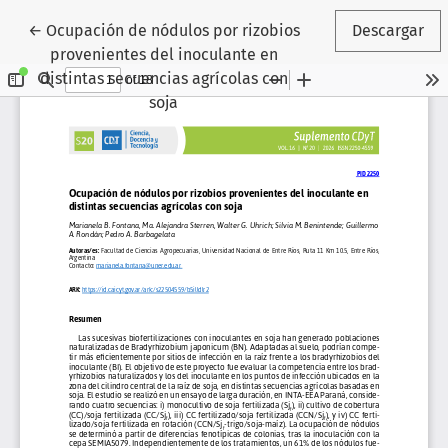
Volver a los detalles del artículo
←
Ocupación de nódulos por rizobios
Descargar
provenientes del inoculante en
distintas secuencias agrícolas con
soja