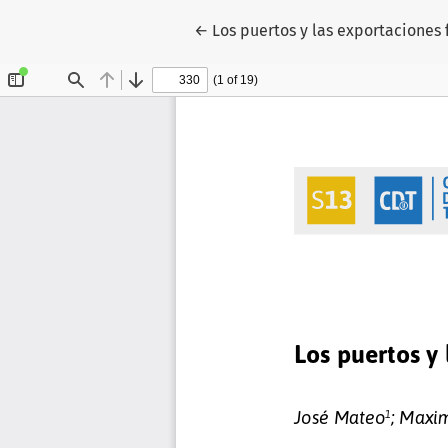
Volver a los detalles del artículo
←
Los puertos y las exportaciones f